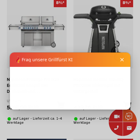
8%*
8%*
Napoleon Prestige Pro 825
Napoleon Electric TravelQ
Edelstahl Gasgrill inkl.
PRO285E Elektrogrill mit
Drehspieß und
Untergestell
Bodenbeleuchtung
UVP 6299,00 EUR
UVP 478,00 EUR
5795,08 EUR
439,76 EUR
auf Lager - Lieferzeit ca. 1-4
auf Lager - Lieferzeit ca. 1-4
Werktage
Werktage