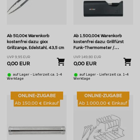
Ab 50,00€ Warenkorb
Ab 1.500,00€ Warenkorb
kostenfrei dazu: gixx
kostenfrei dazu: Grillfürst
Grillzange, Edelstahl, 43,5 cm
Funk-Thermometer /
Grillthermometer - kabellos -
UVP 9,95 EUR
UVP 149,80 EUR
mit 2 Bluetooth
0,00 EUR
0,00 EUR
Temperaturfühlern
(erweiterbar bis auf 4 Fühler)
auf Lager - Lieferzeit ca. 1-4
auf Lager - Lieferzeit ca. 1-4
Werktage
Werktage
ONLINE-ZUGABE
ONLINE-ZUGABE
Ab 150,00 € Einkauf
Ab 1.000,00 € Einkauf