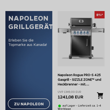
8%*
NAPOLEON
GRILLGERÄTE
Erleben Sie die
Topmarke aus Kanada!
Napoleon Rogue PRO-S 425
Gasgrill - SIZZLE ZONE™ und
Heckbrenner - mit
Gusseisenrosten, Schwarz -
UVP 1349,00 EUR
inkl. Drehspieß - Modell 2026
1241,08 EUR
ZU NAPOLEON
auf Lager - Lieferzeit ca. 1-4
Werktage