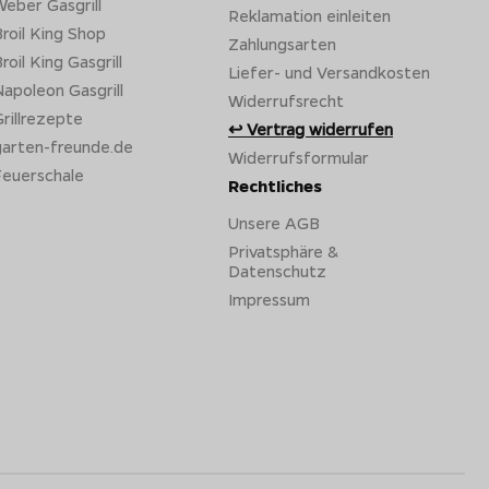
eber Gasgrill
Reklamation einleiten
en Gasflaschenwaage
im Unterschrank ausgestattet.
roil King Shop
p den aktuellen Füllstand ablesen.
Zahlungsarten
roil King Gasgrill
Liefer- und Versandkosten
apoleon Gasgrill
Widerrufsrecht
rillrezepte
Vertrag widerrufen
garten-freunde.de
Widerrufsformular
Feuerschale
Rechtliches
Unsere AGB
Privatsphäre &
Datenschutz
Impressum