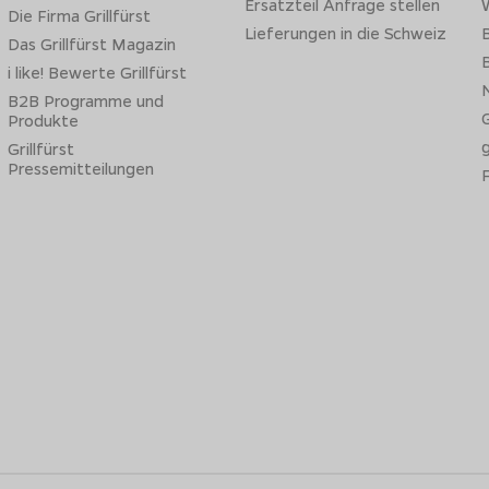
Ersatzteil Anfrage stellen
W
Die Firma Grillfürst
en kann, ist der Independence Smartgrill mit einer
grammgenau
Lieferungen in die Schweiz
B
halterung stellen und am Touch-Display oder in der Smartphone-Ap
Das Grillfürst Magazin
B
i like! Bewerte Grillfürst
N
B2B Programme und
G
Produkte
Grillfürst
Pressemitteilungen