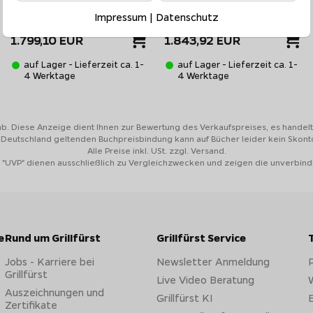
Gussplatte & Drehspieß
und lassen den Independence völlig
selbstständig die Garraumte
Impressum
|
Datenschutz
UVP 1.999,00 EUR
UVP 2.048,80 EUR
sowie die Möglichkeit zum freien Grillen, so wie sie es bislang 
1.799,10 EUR
1.843,92 EUR
uren von Kerntemperatur bis hin zur Garraumtemperatur.
auf Lager - Lieferzeit ca. 1-
auf Lager - Lieferzeit ca. 1-
Keramikbrennern
4 Werktage
4 Werktage
rarotzone
. Hier stehen direkt 2
elbst für das größte Tomahawk-Steak
ab. Diese Anzeige dient Ihnen zur Bewertung des Verkaufspreises, es handelt 
n Deutschland geltenden Buchpreisbindung kann auf Bücher leider kein Skon
Alle Preise inkl. USt. zzgl. Versand.
ch der Grillstation und sind mit
 "UVP" dienen ausschließlich zu Vergleichzwecken und zeigen die unverbind
inzigartige
asymetrische Design
tet einen neuen modernen Look des
herausragenden Upgrades!
e
Rund um Grillfürst
Grillfürst Service
r Linie: Der Grillfürst
Jobs - Karriere bei
Newsletter Anmeldung
 Form von
3 Soft-Close-Schubladen
Grillfürst
Live Video Beratung
W
Der Grillf
nnenraumbeleuchtung
bietet auch
Auszeichnungen und
Grillfürst KI
E
Zertifikate