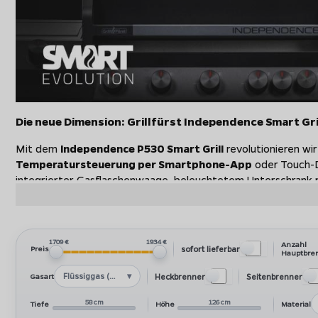
Die neue Dimension: Grillfürst Independence Smart Gri
Mit dem
Independence P530 Smart Grill
revolutionieren wir
Temperatursteuerung per Smartphone-App
oder Touch-D
integrierter Gasflaschenwaage, beleuchtetem Unterschrank 
überragenden Features, bieten wir mit dem Independence Sma
weltweit ihresgleichen sucht!
Die neue Dimension des Grillens
ist nicht nur smarter, sonde
1709 €
1934 €
Anzahl
sofort lieferbar
Preis
Weiterentwicklungen!
Hauptbre
Flüssiggas (LPG)
Heckbrenner
Seitenbrenner
Gasart
Grillfürst Independence P530 Smart Grill mit Highligh
58 cm
126 cm
Grillfürst Independence: Der Smart Grill 2.0
mit einzi
Tiefe
Höhe
Material