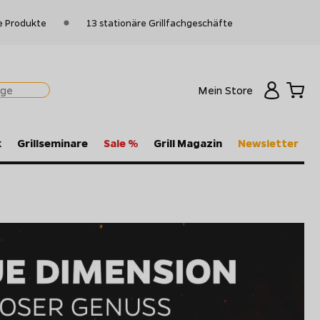
e Produkte
13 stationäre Grillfachgeschäfte
Mein Store
k
Grillseminare
Sale %
Grill Magazin
Newsletter