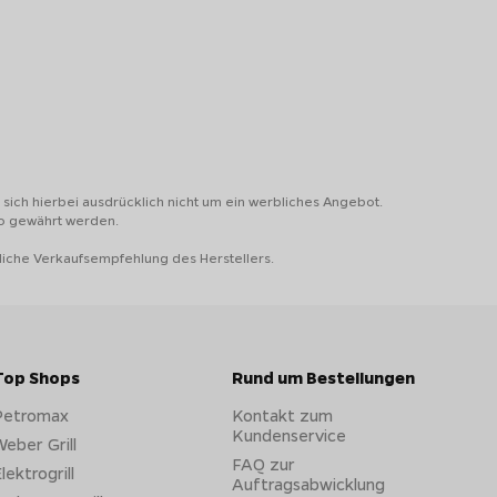
mperatur regeln
. Zur Verfügung stehen die Modi für
gewohnt waren. Mit den
Temperaturfühlern
messen und
sich hierbei ausdrücklich nicht um ein werbliches Angebot.
to gewährt werden.
liche Verkaufsempfehlung des Herstellers.
Top Shops
Rund um Bestellungen
Petromax
Kontakt zum
Kundenservice
eber Grill
ürst Independence Smart Grill - Mit der besten Ausstattung zu
FAQ zur
top Ergebnissen!
lektrogrill
Auftragsabwicklung