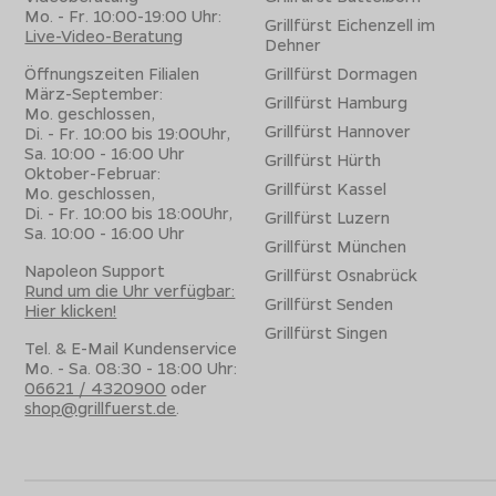
Mo. - Fr. 10:00-19:00 Uhr:
Damit der Gasfüllstand zuverlässig und sicher bestimmt werd
Grillfürst Eichenzell im
Live-Video-Beratung
Einfach die Gasflasche (5 kg, 8 kg, 11 kg) in die Gasflaschen
Dehner
Öffnungszeiten Filialen
Grillfürst Dormagen
März-September:
Grillfürst Hamburg
Mo. geschlossen,
Grillfürst Hannover
Di. - Fr. 10:00 bis 19:00Uhr,
Sa. 10:00 - 16:00 Uhr
Grillfürst Hürth
Oktober-Februar:
Grillfürst Kassel
Mo. geschlossen,
Di. - Fr. 10:00 bis 18:00Uhr,
Grillfürst Luzern
Sa. 10:00 - 16:00 Uhr
Grillfürst München
Napoleon Support
Grillfürst Osnabrück
Rund um die Uhr verfügbar:
Grillfürst Senden
Hier klicken!
Grillfürst Singen
Tel. & E-Mail Kundenservice
Mo. - Sa. 08:30 - 18:00 Uhr:
06621 / 4320900
oder
shop@grillfuerst.de
.