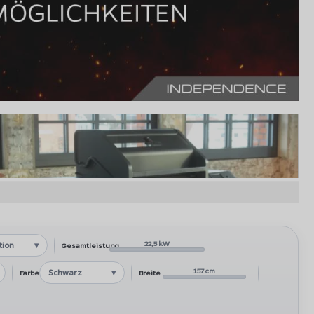
22,5 kW
ation
Gesamtleistung
157 cm
Schwarz
Farbe
Breite