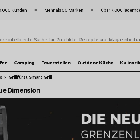
0.000 Kunden
Mehr als 60 Marken
Über 7.000 lagernd
fen
Camping
Feuerstellen
Outdoor Küche
Kulinari
ls
>
Grillfürst Smart Grill
eue Dimension