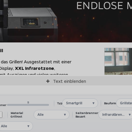
ll
 das Grillen! Ausgestattet mit einer
isplay,
XXL Infrarotzone
,
mit Auszügen und vielen weiteren
rt Grill eine Ausstattung die
Text
einblenden
rn steckt voller genialer
5
Smartgrill
Grillst
Typ
Bauform
nner
Material
Seitenbrenner
Alle
Infrarotbrenner
ts der Extraklasse:
Grillrost
Bauart
Alle
gartigem Design und brandneuen