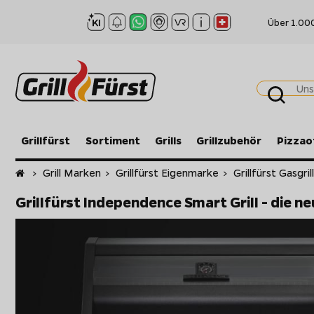
Über 1.00
Grillfürst
Sortiment
Grills
Grillzubehör
Pizzao
Startseite
>
Grill Marken
>
Grillfürst Eigenmarke
>
Grillfürst Gasgril
Grillfürst Independence Smart Grill - die n