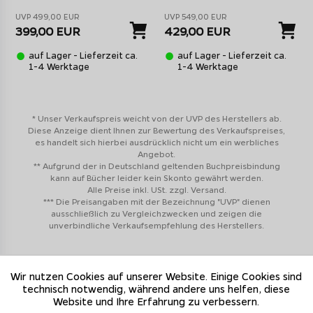
separater Temperaturanzeige für Pizzastein und
UVP 499,00 EUR
UVP 549,00 EUR
Garraum
399,00 EUR
429,00 EUR
Kompaktes, hochwertiges Design
ideal für
auf Lager - Lieferzeit ca.
auf Lager - Lieferzeit ca.
Terrasse, Balkon und moderne Outdoor Küchen
1-4 Werktage
1-4 Werktage
Gehäuse aus Edelstahl
- langlebig, robust und
absolut hitzebeständig
Vielseitig einsetzbar
für Pizza, Flammkuchen,
* Unser Verkaufspreis weicht von der UVP des Herstellers ab.
Calzone, Brot und weitere Backgerichte
Diese Anzeige dient Ihnen zur Bewertung des Verkaufspreises,
es handelt sich hierbei ausdrücklich nicht um ein werbliches
Angebot.
Der Outdoorchef Pizzaofen Prismo bietet eine
** Aufgrund der in Deutschland geltenden Buchpreisbindung
herausragende Top-Ausstattung und kann mit Leistung als
kann auf Bücher leider kein Skonto gewährt werden.
auch Design in ihrer Outdoor Küche punkten!
Alle Preise inkl. USt. zzgl. Versand.
*** Die Preisangaben mit der Bezeichnung "UVP" dienen
ausschließlich zu Vergleichzwecken und zeigen die
unverbindliche Verkaufsempfehlung des Herstellers.
Wir nutzen Cookies auf unserer Website. Einige Cookies sind
technisch notwendig, während andere uns helfen, diese
Grillfürst
Grillfürst
Website und Ihre Erfahrung zu verbessern.
Kontaktoptionen
Grillfachgeschäfte