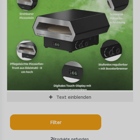
Text
einblenden
Der Outdoorchef Gas Pizzaofen Prismo 420 G mit
herausragenden Highlights
Der
Outdoorchef Gas Pizzaofen Prismo 420 G
steht
Filter
für echtes Pizza-Handwerk unter freiem Himmel. Hohe
Temperaturen, ein automatisch rotierender Pizzastein
2
Produkte gefunden
und präzise Kontrolle bringen genau das auf die Terrasse,