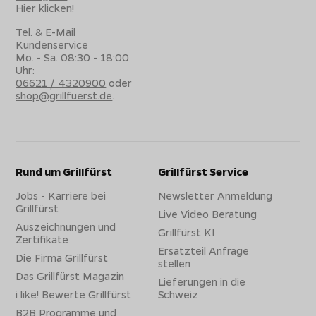
Hier klicken!
unabhängig von Erfahrung oder Timing.
Tel. & E-Mail
Hohe Temperaturen für echte Steinofen-
Kundenservice
Ergebnisse
Mo. - Sa. 08:30 - 18:00
Uhr:
Mit Backtemperaturen von bis zu ca.
400 °C
erreicht der
06621 / 4320900
oder
Outdoorchef Gas Pizzaofen genau den Bereich, der für
shop@grillfuerst.de
.
original italienische Pizza entscheidend ist. Der knusprige
Boden entsteht in kürzester Zeit, während der Belag
saftig bleibt und der Käse perfekt schmilzt.
Dank zusätzlichem
Booster-Brenner
unter dem
Rund um Grillfürst
Grillfürst Service
Pizzastein ist der Ofen besonders schnell wieder auf
Jobs - Karriere bei
Newsletter Anmeldung
Temperatur - ideal für Pizza-Abende mit Familie und
Grillfürst
Live Video Beratung
Freunden.
Auszeichnungen und
Grillfürst KI
Zertifikate
Volle Kontrolle durch digitale Steuerung
Ersatzteil Anfrage
Die Firma Grillfürst
stellen
Über das
digitale Touch-Display
lassen sich Garraum-
Das Grillfürst Magazin
Lieferungen in die
und Pizzastein-Temperatur separat überwachen. Diese
i like! Bewerte Grillfürst
Schweiz
präzise Kontrolle macht den Unterschied zwischen guter
B2B Programme und
Pizza und perfekter Pizza.