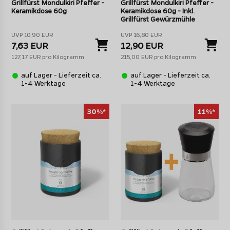
Grillfürst Mondulkiri Pfeffer -
Grillfürst Mondulkiri Pfeffer -
Keramikdose 60g
Keramikdose 60g - Inkl.
Grillfürst Gewürzmühle
UVP 10,90 EUR
UVP 16,80 EUR
7,63 EUR
12,90 EUR
127,17 EUR pro Kilogramm
215,00 EUR pro Kilogramm
auf Lager - Lieferzeit ca.
auf Lager - Lieferzeit ca.
1-4 Werktage
1-4 Werktage
30%*
11%*