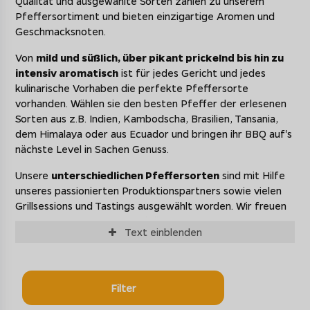
Qualität und ausgewählte Sorten zählen zu unserem
Pfeffersortiment und bieten einzigartige Aromen und
Geschmacksnoten.
Von
mild und süßlich, über pikant prickelnd bis hin zu
intensiv aromatisch
ist für jedes Gericht und jedes
kulinarische Vorhaben die perfekte Pfeffersorte
vorhanden. Wählen sie den besten Pfeffer der erlesenen
Sorten aus z.B. Indien, Kambodscha, Brasilien, Tansania,
dem Himalaya oder aus Ecuador und bringen ihr BBQ auf's
nächste Level in Sachen Genuss.
Unsere
unterschiedlichen Pfeffersorten
sind mit Hilfe
unseres passionierten Produktionspartners sowie vielen
Grillsessions und Tastings ausgewählt worden. Wir freuen
uns diese
besonderen Raritäten
mit Euch teilen zu
Text
einblenden
können und sind gerne offen für kulinarisches Feedback
(mail: delicate@grillfuerst.de).
Filter