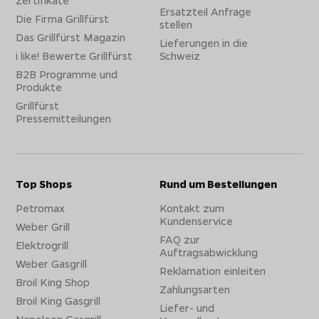
Ersatzteil Anfrage
Die Firma Grillfürst
stellen
Das Grillfürst Magazin
Lieferungen in die
i like! Bewerte Grillfürst
Schweiz
B2B Programme und
Produkte
Grillfürst
Pressemitteilungen
Top Shops
Rund um Bestellungen
Petromax
Kontakt zum
Kundenservice
Weber Grill
FAQ zur
Elektrogrill
Auftragsabwicklung
Weber Gasgrill
Reklamation einleiten
Broil King Shop
Zahlungsarten
Broil King Gasgrill
Liefer- und
Napoleon Gasgrill