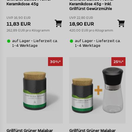
Keramikdose 45g
Keramikdose 45g - Inkl.
Grillfürst Gewürzmühle
UVP 16,90 EUR
UVP 22,80 EUR
11,83 EUR
18,90 EUR
262,89 EUR pro Kilogramm
420,00 EUR pro Kilogramm
auf Lager - Lieferzeit ca.
auf Lager - Lieferzeit ca.
1-4 Werktage
1-4 Werktage
30%*
25%*
Grillfürst Grüner Malabar
Grillfürst Grüner Malabar