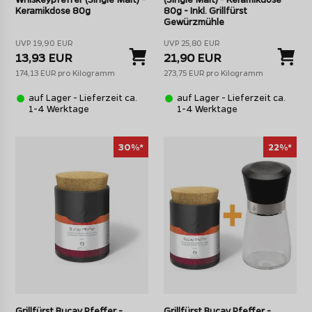
Keramikdose 80g
80g - Inkl. Grillfürst
Gewürzmühle
UVP 19,90 EUR
UVP 25,80 EUR
13,93 EUR
21,90 EUR
174,13 EUR pro Kilogramm
273,75 EUR pro Kilogramm
auf Lager - Lieferzeit ca.
auf Lager - Lieferzeit ca.
1-4 Werktage
1-4 Werktage
30%*
22%*
Grillfürst Bucay Pfeffer -
Grillfürst Bucay Pfeffer -