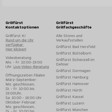
Grillfürst
Grillfürst
Kontaktoptionen
Grillfachgeschäfte
Grillfürst KI
Alle Stores und
Rund um die Uhr
Verkaufsstellen
verfügbar:
Grillfürst Bad Hersfeld
Hier klicken!
Grillfürst Büttelborn
Videoberatung
Grillfürst Eichenzell im
Mo. - Fr. 10:00-19:00
Dehner
Uhr:
Live-Video-Beratung
Grillfürst Dormagen
Öffnungszeiten Filialen
Grillfürst Hamburg
März-September:
Grillfürst Hannover
Mo. geschlossen,
Di. - Fr. 10:00 bis
Grillfürst Hürth
19:00Uhr,
Grillfürst Kassel
Sa. 10:00 - 16:00 Uhr
Oktober-Februar:
Grillfürst Luzern
Mo. geschlossen,
Grillfürst München
Di. - Fr. 10:00 bis