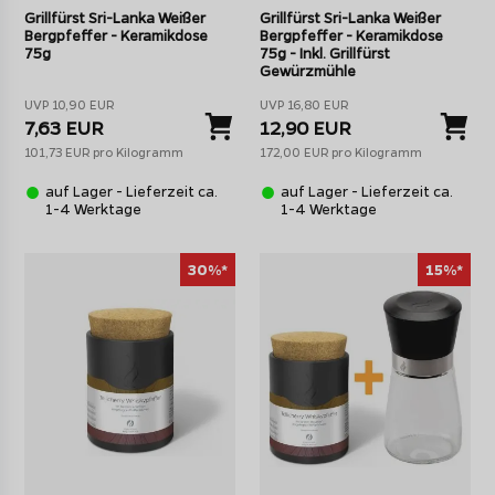
Grillfürst Sri-Lanka Weißer
Grillfürst Sri-Lanka Weißer
Bergpfeffer - Keramikdose
Bergpfeffer - Keramikdose
75g
75g - Inkl. Grillfürst
Gewürzmühle
UVP 10,90 EUR
UVP 16,80 EUR
7,63 EUR
12,90 EUR
101,73 EUR pro Kilogramm
172,00 EUR pro Kilogramm
auf Lager - Lieferzeit ca.
auf Lager - Lieferzeit ca.
1-4 Werktage
1-4 Werktage
30%*
15%*