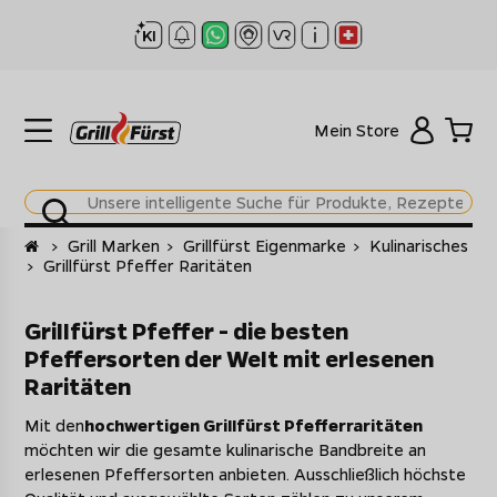
Mein Store
Startseite
>
Grill Marken
>
Grillfürst Eigenmarke
>
Kulinarisches
>
Grillfürst Pfeffer Raritäten
Grillfürst Pfeffer - die besten
Pfeffersorten der Welt mit erlesenen
Raritäten
Mit den
hochwertigen Grillfürst Pfefferraritäten
möchten wir die gesamte kulinarische Bandbreite an
erlesenen Pfeffersorten anbieten. Ausschließlich höchste