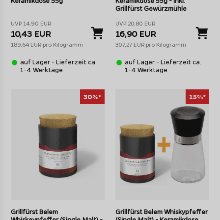
Keramikdose 55g
Keramikdose 55g - Inkl.
Grillfürst Gewürzmühle
UVP 14,90 EUR
UVP 20,80 EUR
10,43 EUR
16,90 EUR
189,64 EUR pro Kilogramm
307,27 EUR pro Kilogramm
auf Lager - Lieferzeit ca.
auf Lager - Lieferzeit ca.
1-4 Werktage
1-4 Werktage
30%*
15%*
Grillfürst Belem
Grillfürst Belem Whiskypfeffer
Whiskeypfeffer (Single Malt) -
(Single Malt) - Keramikdose