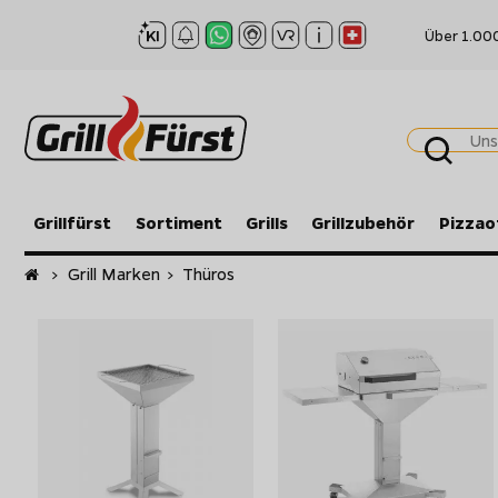
Über 1.00
Grillfürst
Sortiment
Grills
Grillzubehör
Pizzao
Startseite
>
Grill Marken
>
Thüros