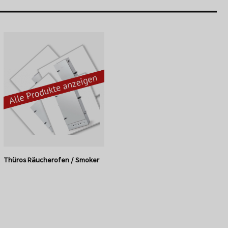
fekt: Durch die Lüftungsklappe wird die Glut im Thüros Grill
optimal mit Sauerstoff versorgt.
Thüros Räucherofen / Smoker