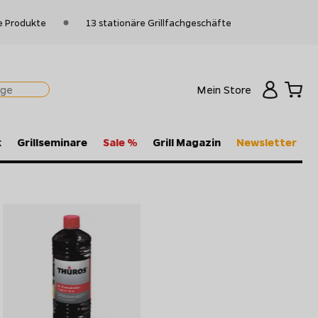
e Produkte
13 stationäre Grillfachgeschäfte
Mein Store
k
Grillseminare
Sale %
Grill Magazin
Newsletter