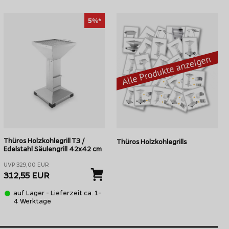
5%*
Thüros Holzkohlegrill T3 /
Thüros Holzkohlegrills
Edelstahl Säulengrill 42x42 cm
UVP 329,00 EUR
312,55 EUR
auf Lager - Lieferzeit ca. 1-
4 Werktage
von Thüros sind modular erweiterbar - z.B. mit einer praktischen