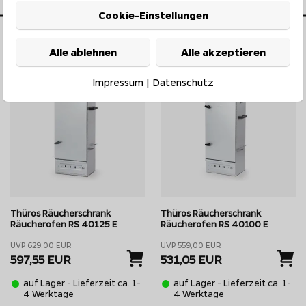
i und sehr stabil. Daher macht es auch
Cookie-Einstellungen
Beim nächsten Grillen erfüllt er
Kaminzugef
 aus elektropoliertem Edelstahl, also
Alle ablehnen
Alle akzeptieren
5%*
5%*
den Topsellern - den klassischen
Impressum
|
Datenschutz
herschränke und Gewerbe- und
ausgehende
Garantie auf alle
hleißteile. Die Garantieleistung wird
 Nachkaufgarantie auf Ersatzteile
Thüros Räucherschrank
Thüros Räucherschrank
Räucherofen RS 40125 E
Räucherofen RS 40100 E
nem Thüros Grill
UVP 629,00 EUR
UVP 559,00 EUR
ugprinzip kein Problem. Hierzu wird
597,55 EUR
531,05 EUR
Kohle wird nur seitlich am Rost
nter dem Grillgut und man kann das
auf Lager - Lieferzeit ca. 1-
auf Lager - Lieferzeit ca. 1-
4 Werktage
4 Werktage