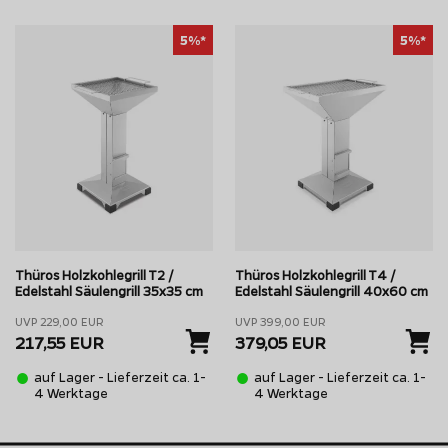
 Seitenablagen und Schwenkhaube.
uppen endgefertigt. Eine langwierige
5%*
5%*
 wird auf ein Minimum reduziert.
 Ergebnisse – die Thüros Grills
en
Thüros Holzkohlegrill T2 /
Thüros Holzkohlegrill T4 /
Edelstahl Säulengrill 35x35 cm
Edelstahl Säulengrill 40x60 cm
UVP 229,00 EUR
UVP 399,00 EUR
217,55 EUR
379,05 EUR
rinzip
ein einfaches Handling, einen
auf Lager - Lieferzeit ca. 1-
auf Lager - Lieferzeit ca. 1-
ill-Fans legen großen Wert auf ein
4 Werktage
4 Werktage
ach diesen Wünschen und
ickelt, der zudem noch auf eine
Alle Grills 