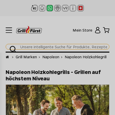
Mein Store
Startseite
>
Grill Marken
>
Napoleon
>
Napoleon Holzkohlegrill
Napoleon Holzkohlegrills - Grillen auf
höchstem Niveau