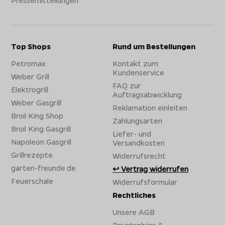
Pressemitteilungen
Top Shops
Rund um Bestellungen
Petromax
Kontakt zum
Kundenservice
Weber Grill
FAQ zur
Elektrogrill
Auftragsabwicklung
Weber Gasgrill
Reklamation einleiten
Broil King Shop
Zahlungsarten
Broil King Gasgrill
Liefer- und
Napoleon Gasgrill
Versandkosten
Grillrezepte
Widerrufsrecht
garten-freunde.de
Vertrag widerrufen
Feuerschale
Widerrufsformular
Rechtliches
Unsere AGB