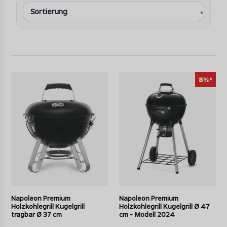
Der Napoleon Charcoal Professional ist ein Holzkohlegrill
in Profi Ausführung. Der Kohlegrill von Napoleon bietet
eine Grillfläche von 86 x 46cm, ein doppelwandige
Edelstahlhaube, regulierbare Hitze dank
höhenverstellbarem Kohle-Rost, eine patentierte
Ladeklappe zum Nachlegen der Kohle, einen Infrarot-
8%*
Heckbrenner für den Einsatz mit einem Drehspieß,
verstellbare Lüftungsschlitze und ein Thermometer. Mit
dem Napoleon Charcoal Professional PRO650CSS Kohle
Grill genießen Sie Holzkohlegrillen auf einem völlig neuen
Niveau.
Napoleon Premium
Napoleon Premium
Holzkohlegrill Kugelgrill
Holzkohlegrill Kugelgrill Ø 47
tragbar Ø 37 cm
cm - Modell 2024