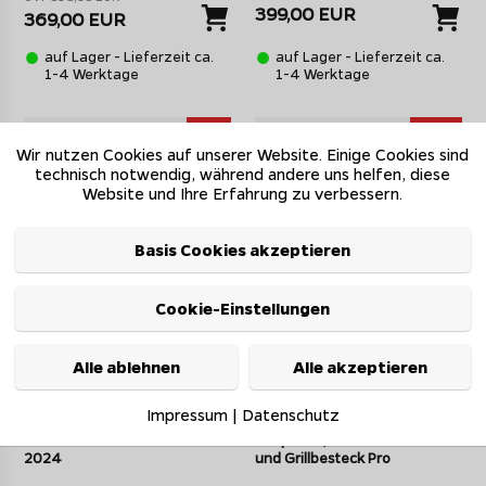
399,00 EUR
369,00 EUR
auf Lager - Lieferzeit ca.
auf Lager - Lieferzeit ca.
1-4 Werktage
1-4 Werktage
8%*
15%*
Wir nutzen Cookies auf unserer Website. Einige Cookies sind
technisch notwendig, während andere uns helfen, diese
Website und Ihre Erfahrung zu verbessern.
Basis Cookies akzeptieren
Cookie-Einstellungen
Alle ablehnen
Alle akzeptieren
Napoleon PRO-CART
Napoleon PRO-CART
Holzkohlegrill Kugelgrill Ø 57
Holzkohlegrill Kugelgrill Ø 57
Impressum
|
Datenschutz
cm mit Unterwagen, Gussrost
cm - 50 Jahre Napoleon - inkl.
und Deckelscharnier - Modell
Grillplatte, Holzkohlekörben
2024
und Grillbesteck Pro