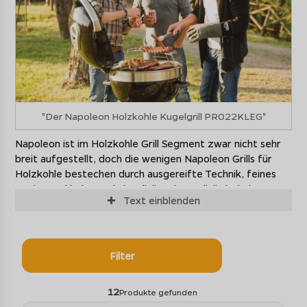
"Der Napoleon Holzkohle Kugelgrill PRO22KLEG"
Napoleon ist im Holzkohle Grill Segment zwar nicht sehr
breit aufgestellt, doch die wenigen Napoleon Grills für
Holzkohle bestechen durch ausgereifte Technik, feines
Design und hohe Funktionalität. Die Qualität bei einem
Text
einblenden
Napoleon Kohlegrill ist selbstredend hervorragend.
Napoleon bietet somit nur eine Holzkohle Grillstation für
den professionellen Bereich, einen Napoleon Räucherofen,
Filter
den Apollo und einige Napleon Holzkohle Kugelgrill
Varianten.
12
Produkte gefunden
Der Napoleon Holzkohle Grill Charcoal Professional