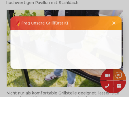
hochwertigen Pavillon mit Stahldach.
Nicht nur als komfortable Grillstelle geeignet, lassen sich
unter dem schützenden Pavillon auch prima
Cocktailpartys ausrichten. Die
Ablageflächen
bieten als
Theke genügend Stellfläche für Flaschen, Gläser und
Geschirr. Im Winter, zusammen mit der gemütlichen
Wärme einer Feuerstelle oder Feuertonne, wird die
nächste Glühweinparty ein echtes Highlight in ihrem
Garten!