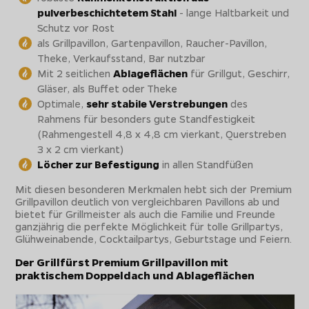
pulverbeschichtetem Stahl
- lange Haltbarkeit und
Schutz vor Rost
als Grillpavillon, Gartenpavillon, Raucher-Pavillon,
Theke, Verkaufsstand, Bar nutzbar
Mit 2 seitlichen
Ablageflächen
für Grillgut, Geschirr,
Gläser, als Buffet oder Theke
Optimale,
sehr stabile Verstrebungen
des
Rahmens für besonders gute Standfestigkeit
(Rahmengestell 4,8 x 4,8 cm vierkant, Querstreben
3 x 2 cm vierkant)
Löcher zur Befestigung
in allen Standfüßen
Mit diesen besonderen Merkmalen hebt sich der Premium
Grillpavillon deutlich von vergleichbaren Pavillons ab und
bietet für Grillmeister als auch die Familie und Freunde
ganzjährig die perfekte Möglichkeit für tolle Grillpartys,
Glühweinabende, Cocktailpartys, Geburtstage und Feiern.
Der Grillfürst Premium Grillpavillon mit
praktischem Doppeldach und Ablageflächen