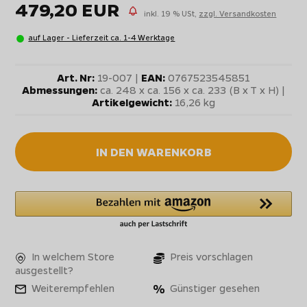
479,20 EUR
inkl. 19 % USt,
zzgl. Versandkosten
auf Lager - Lieferzeit ca. 1-4 Werktage
Art. Nr:
19-007 |
EAN:
0767523545851
Abmessungen:
ca. 248 x ca. 156 x ca. 233 (B x T x H) |
Artikelgewicht:
16,26 kg
IN DEN WARENKORB
In welchem Store
Preis vorschlagen
ausgestellt?
Weiterempfehlen
Günstiger gesehen