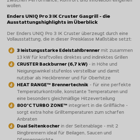
wollen.
Enders UNIQ Pro 3 IK Cruster Gasgrill - die
Ausstattungshighlights im Überblick
Der Enders UNIQ Pro 3 IK Cruster überzeugt durch eine
Vollausstattung, die in dieser Preisklasse Maßstäbe setzt:
3 leistungsstarke Edelstahlbrenner
mit zusammen
13 kW für kraftvolles direktes und indirektes Grillen
CRUSTER Backburner (6,7 kW)
- in Höhe und
Neigungswinkel stufenlos verstellbar und damit
nutzbar als Heckbrenner und für Oberhitze
HEAT RANGE™ Brennertechnik
- für eine perfekte
Temperaturkontrolle, konstante Temperaturen und
eine besonders gleichmäßige Hitzeverteilung
800°C TURBO ZONE™
integriert in die Grillfläche -
sorgt extra hohe Grilltemperaturen zum scharfen
Anbraten
Dual Seitenkocher
in der Seitenablage - mit 2
Ringbrennern ideal für Beilagen, Saucen und
Pfannengerichte