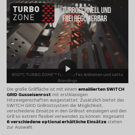
800°C TURBO ZONE™ für scharfes Anbraten und satte
Brandings
Die große Grillfläche ist mit einem
emaillierten SWITCH
GRID Gusseisenrost
mit erstklassigen
Hitzeeigenschaften ausgestattet. Zusätzlich bietet das
SWITCH GRID Grillrostsystem die Möglichkeit,
verschiedene Einsätze in den Grillrost einzulegen und den
Grill so extrem flexibel verwenden zu können. Insgesamt
6 verschiedene optional erhältliche Einsätze
stehen
zur Auswahl.