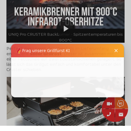
UNIQ Pro CRUSTER Backburner - Spitzentemperaturen bis
800°C
Perfekt dazu passt der ebenfalls im Lieferumfang
enthaltene
Slider Grillrost
. Dieser ist zusammen mit
einer Fettschale auf zwei Edelstahlschienen gelagert. So
lässt sich das Grillgut einfach und komfortabel unter den
Cruster schieben.