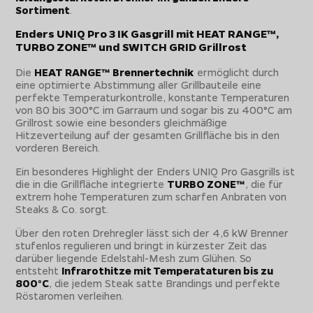
Sortiment
.
Enders UNIQ Pro 3 IK Gasgrill mit HEAT RANGE™,
TURBO ZONE™ und SWITCH GRID Grillrost
Die
HEAT RANGE™ Brennertechnik
ermöglicht durch
eine optimierte Abstimmung aller Grillbauteile eine
perfekte Temperaturkontrolle, konstante Temperaturen
von 80 bis 300°C im Garraum und sogar bis zu 400°C am
Grillrost sowie eine besonders gleichmäßige
Hitzeverteilung auf der gesamten Grillfläche bis in den
vorderen Bereich.
Ein besonderes Highlight der Enders UNIQ Pro Gasgrills ist
die in die Grillfläche integrierte
TURBO ZONE™
, die für
extrem hohe Temperaturen zum scharfen Anbraten von
Steaks & Co. sorgt.
Über den roten Drehregler lässt sich der 4,6 kW Brenner
stufenlos regulieren und bringt in kürzester Zeit das
darüber liegende Edelstahl-Mesh zum Glühen. So
entsteht
Infrarothitze mit Temperataturen bis zu
800°C
, die jedem Steak satte Brandings und perfekte
Röstaromen verleihen.