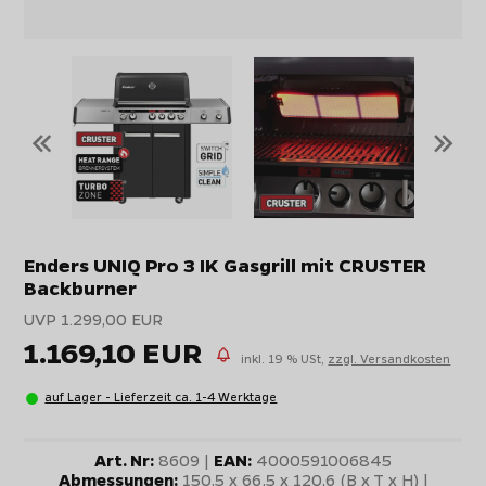
«
»
Enders UNIQ Pro 3 IK Gasgrill mit CRUSTER
Backburner
UVP 1.299,00 EUR
1.169,10 EUR
inkl. 19 % USt,
zzgl. Versandkosten
auf Lager - Lieferzeit ca. 1-4 Werktage
Art. Nr:
8609 |
EAN:
4000591006845
Abmessungen:
150,5 x 66,5 x 120,6 (B x T x H) |