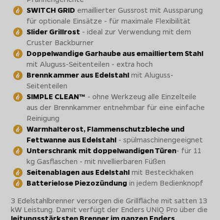
SWITCH GRID
emaillierter Gussrost mit Aussparung
für optionale Einsätze - für maximale Flexibilität
Slider Grillrost
- ideal zur Verwendung mit dem
Cruster Backburner
Doppelwandige Garhaube aus emailliertem Stahl
mit Aluguss-Seitenteilen - extra hoch
Brennkammer aus Edelstahl
mit Aluguss-
Seitenteilen
SIMPLE CLEAN™
- ohne Werkzeug alle Einzelteile
aus der Brennkammer entnehmbar für eine einfache
Reinigung
Warmhalterost, Flammenschutzbleche und
Fettwanne aus Edelstahl
- spülmaschinengeeignet
Unterschrank mit doppelwandigen Türen
- für 11
kg Gasflaschen - mit nivellierbaren Füßen
Seitenablagen aus Edelstahl
mit Besteckhaken
Batterielose Piezozündung
in jedem Bedienknopf
3 Edelstahlbrenner versorgen die Grillfläche mit satten 13
kW Leistung. Damit verfügt der Enders UNIQ Pro über die
leitungsstärksten Brenner im ganzen Enders