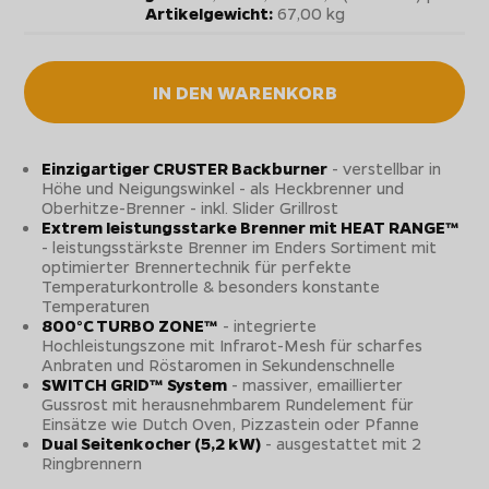
Artikelgewicht:
67,00 kg
IN DEN WARENKORB
Einzigartiger CRUSTER Backburner
- verstellbar in
Höhe und Neigungswinkel - als Heckbrenner und
Oberhitze-Brenner - inkl. Slider Grillrost
Extrem leistungsstarke Brenner mit HEAT RANGE™
- leistungsstärkste Brenner im Enders Sortiment mit
optimierter Brennertechnik für perfekte
Temperaturkontrolle & besonders konstante
Temperaturen
800°C TURBO ZONE™
- integrierte
Hochleistungszone mit Infrarot-Mesh für scharfes
Anbraten und Röstaromen in Sekundenschnelle
SWITCH GRID™ System
- massiver, emaillierter
Gussrost mit herausnehmbarem Rundelement für
Einsätze wie Dutch Oven, Pizzastein oder Pfanne
Dual Seitenkocher (5,2 kW)
- ausgestattet mit 2
Ringbrennern