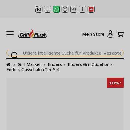
Mein Store
Startseite
>
Grill Marken
>
Enders
>
Enders Grill Zubehör
>
Enders Gusschalen 2er Set
10%*