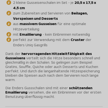
2 kleine Gusseisenschalen im Set - je
20,5 x 17,5 x
4,5 cm
zum Zubereiten und Servieren von
Beilagen,
Vorspeisen und Desserts
aus
massivem Gusseisen
für eine optimale
Hitzeverteilung
mit
Emaillierung
- kein Einbrennen notwendig
perfekt zur Verwendung mit dem
Cruster
der
Enders Uniq Gasgrills
Dank der
hervorragenden Hitzeleitfähigkeit des
Gusseisens
verteilt sich die Hitze besonders schnell und
gleichmäßig in den Schalen. So gelingen zum Beispiel
Gratins, Souffle, Quiche oder auch Desserts und Kuchen
perfekt. Und durch die langanhaltende Hitzespeicherung
bleiben die Speisen auch nach dem Servieren noch lange
warm.
Die Enders Gussschalen sind mit einer
schützenden
Emaillierung
versehen, die ein Einbrennen vor der ersten
Benutzung überflüssig macht.