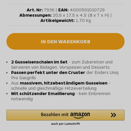
Art. Nr:
7936 |
EAN:
4000591010729
Abmessungen:
20,5 x 17,5 x 4,5 (B x T x H) |
Artikelgewicht:
1,70 kg
IN DEN WARENKORB
2 Gusseisenschalen im Set
- zum Zubereiten und
Servieren von Beilagen, Vorspeisen und Desserts
Passen perfekt unter den Cruster
der Enders Uniq
Pro Gasgrills
Aus
massivem, hitzebeständigem Gusseisen
-
schnelle und gleichmäßige Hitzeverteilung
Mit schützender Emaillierung
- kein Einbrennen
notwendig