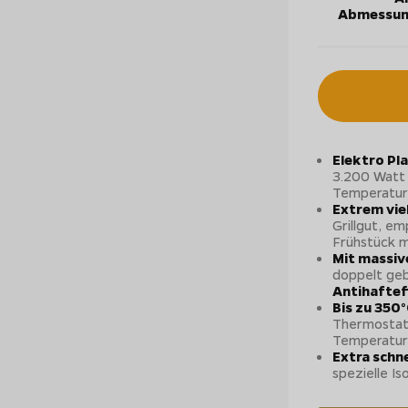
Abmessun
Elektro Pla
3.200 Watt 
Temperatur
Extrem vie
Grillgut, em
Frühstück m
Mit massiv
doppelt geb
Antihaftef
Bis zu 350
Thermostate
Temperatur
Extra schne
spezielle I