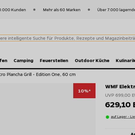
0.000 Kunden
Mehr als 60 Marken
Über 7.000 lagernd
fen
Camping
Feuerstellen
Outdoor Küche
Kulinari
o Plancha Grill - Edition One, 60 cm
WMF Elektro
10%*
UVP 699,00 
629,10
auf Lager - Li
Ar