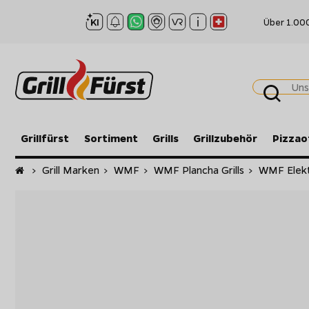
Über 1.00
Grillfürst
Sortiment
Grills
Grillzubehör
Pizzao
Startseite
>
Grill Marken
>
WMF
>
WMF Plancha Grills
>
WMF Elektr