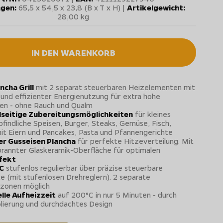
gen:
65,5 x 54,5 x 23,8 (B x T x H) |
Artikelgewicht:
28,00 kg
IN DEN WARENKORB
ncha Grill
mit 2 separat steuerbaren Heizelementen mit
und effizienter Energienutzung für extra hohe
en - ohne Rauch und Qualm
lseitige Zubereitungsmöglichkeiten
für kleines
pfindliche Speisen, Burger, Steaks, Gemüse, Fisch,
it Eiern und Pancakes, Pasta und Pfannengerichte
er Gusseisen Plancha
für perfekte Hitzeverteilung. Mit
rannter Glaskeramik-Oberfläche für optimalen
fekt
°C
stufenlos regulierbar über präzise steuerbare
 (mit stufenlosen Drehreglern). 2 separate
zonen möglich
lle Aufheizzeit
auf 200°C in nur 5 Minuten - durch
solierung und durchdachtes Design