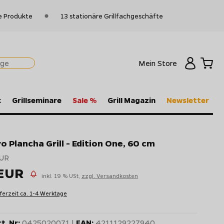
e Produkte
13 stationäre Grillfachgeschäfte
Mein Store
k
Grillseminare
Sale %
Grill Magazin
Newsletter
 Plancha Grill - Edition One, 60 cm
EUR
 EUR
inkl. 19 % USt,
zzgl. Versandkosten
eferzeit ca. 1-4 Werktage
t. Nr:
0425020071 |
EAN:
4211129227940