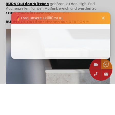
BURN Outdoorkitchen
gehören zu den High-End
Küchenzeilen für den Außenbereich und werden zu
100% made in Germany
produziert.
BURN SOL Outdoorkitchen aus DEKTON®
Jede BURN SOL Outdoorkitchen ist mit einer
hochwertigen
DEKTON® Arbeitsplatte (Stärke: 2 cm)
ausgestattet, welche nicht nur optisch ein besonderes