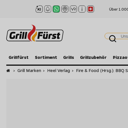
Über 1.00
Grillfürst
Sortiment
Grills
Grillzubehör
Pizzao
Startseite
>
Grill Marken
>
Heel Verlag
>
Fire & Food (Hrsg.): BBQ