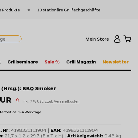
e Produkte
13 stationäre Grillfachgeschäfte
Mein Store
k
Grillseminare
Sale %
Grill Magazin
Newsletter
d (Hrsg.): BBQ Smoker
EUR
inkl. 7 % USt,
zzgl. Versandkosten
eferzeit ca. 1-4 Werktage
. Nr:
4198321111904 |
EAN:
4198321111904
n:
21,7 x 1,2 x 29,7 (B x T x H) |
Artikelgewicht:
0,48 kg