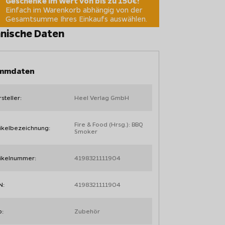
Geschenke im Wert von bis zu 150€!
Einfach im Warenkorb abhängig von der
Gesamtsumme Ihres Einkaufs auswählen.
nische Daten
mmdaten
steller:
Heel Verlag GmbH
Fire & Food (Hrsg.): BBQ
ikelbezeichnung:
Smoker
tikelnummer:
4198321111904
N:
4198321111904
p:
Zubehör