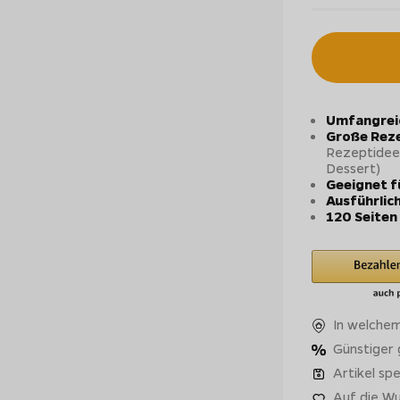
Umfangrei
Große Reze
Rezeptideen 
Dessert)
Geeignet f
Ausführlic
120 Seiten
In welchem
Günstiger
Artikel spe
Auf die Wu