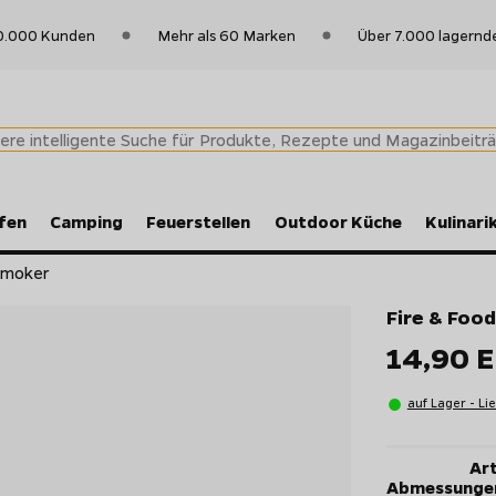
0.000 Kunden
Mehr als 60 Marken
Über 7.000 lagernd
fen
Camping
Feuerstellen
Outdoor Küche
Kulinari
 Smoker
Fire & Foo
14,90 
auf Lager - Li
Art
Abmessunge