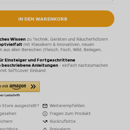
IN DEN WARENKORB
ches Wissen
zu Technik, Geräten und Räucherhölzern
ptvielfalt
mit Klassikern & innovativen, neuen
aus allen Bereichen (Fleisch, Fisch, Wild, Beilagen,
ür Einsteiger und Fortgeschrittene
h beschriebene Anleitungen
- einfach nachzumachen
mit Softcover Einband
 Store ausgestellt?
Weiterempfehlen
 gesehen
Fragen zum Produkt
ichern
Rückrufbitte
nschliste
Preisalarm