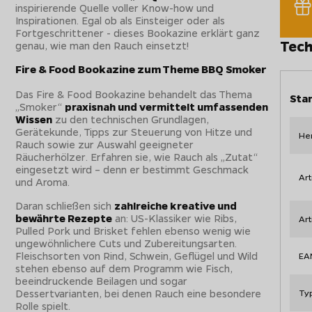
inspirierende Quelle voller Know-how und
Inspirationen. Egal ob als Einsteiger oder als
Fortgeschrittener - dieses Bookazine erklärt ganz
Tech
genau, wie man den Rauch einsetzt!
Fire & Food Bookazine zum Theme BBQ Smoker
Das Fire & Food Bookazine behandelt das Thema
Sta
„Smoker“
praxisnah und vermittelt umfassenden
Wissen
zu den technischen Grundlagen,
Gerätekunde, Tipps zur Steuerung von Hitze und
Her
Rauch sowie zur Auswahl geeigneter
Räucherhölzer. Erfahren sie, wie Rauch als „Zutat“
eingesetzt wird – denn er bestimmt Geschmack
Art
und Aroma.
Daran schließen sich
zahlreiche kreative und
bewährte Rezepte
an: US-Klassiker wie Ribs,
Ar
Pulled Pork und Brisket fehlen ebenso wenig wie
ungewöhnlichere Cuts und Zubereitungsarten.
Fleischsorten von Rind, Schwein, Geflügel und Wild
EA
stehen ebenso auf dem Programm wie Fisch,
beeindruckende Beilagen und sogar
Dessertvarianten, bei denen Rauch eine besondere
Ty
Rolle spielt.