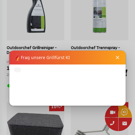
Outdoorchef Grillreiniger -
Outdoorchef Trennspray -
Desinfektionsreiniger - 500 ml
Pflegespray 200 ml
UVP 11,95 EUR
UVP 12,95 EUR
10,76 EUR
11,66 EUR
21,52 EUR pro Liter
58,30 EUR pro Liter
auf Lager - Lieferzeit ca.
1-4 Werktage
5-10 Tage
10%*
10%*