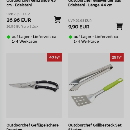
Outdoorchef Grillzange 45
Outdoorchef Grillwender aus
cm - Edelstahl
Edelstahl - Länge 44 cm
UVP 29,95 EUR
26,96 EUR
UVP 29,95 EUR
9,90 EUR
26,96 EUR pro Stück
auf Lager - Lieferzeit ca.
auf Lager - Lieferzeit ca.
1-4 Werktage
1-4 Werktage
47%*
25%*
Outdoorchef Geflügelschere
Outdoorchef Grillbesteck Set
Premium
Starter