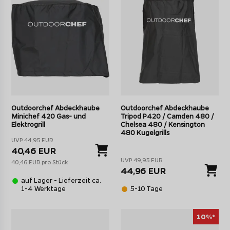
Outdoorchef Abdeckhaube
Outdoorchef Abdeckhaube
Minichef 420 Gas- und
Tripod P420 / Camden 480 /
Elektrogrill
Chelsea 480 / Kensington
Für noch mehr Vielfalt beim Grillen - Outdoorchef
480 Kugelgrills
Zubehör wie z.B. die Gourmetpfanne
UVP 44,95 EUR
40,46 EUR
Das große Zubehörsortiment von Outdoorchef umfasst
UVP 49,95 EUR
40,46 EUR pro Stück
neben
Basics
wie Abdeckhauben, Grillbesteck,
44,96 EUR
Grillbürsten, Grillhandschuhen und Grillthermometern auch
auf Lager - Lieferzeit ca.
1-4 Werktage
5-10 Tage
speziell auf die Outdoorchef Kugelgrills und Grillstationen
zugeschnittenes Zubehör,
Module und Erweiterungen
,
die für noch mehr Vielfalt beim Grillen sorgen.
10%*