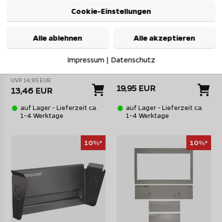
Cookie-Einstellungen
Alle ablehnen
Alle akzeptieren
Outdoorchef HEAT
Outdoorchef Zubehörhalter
Powerbank 10000 mAh -
Unterschrank HEAT 4-Brenner
tragbarer Akku für
und 5-Brenner Grillstationen
Impressum
|
Datenschutz
Mobilgeräte
und Module
UVP 14,95 EUR
19,95 EUR
13,46 EUR
auf Lager - Lieferzeit ca.
auf Lager - Lieferzeit ca.
1-4 Werktage
1-4 Werktage
10%*
10%*