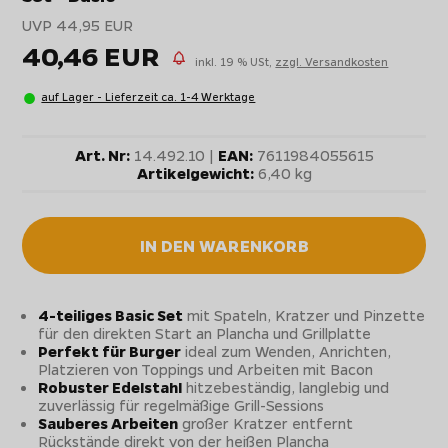
UVP 44,95 EUR
40,46 EUR
inkl. 19 % USt,
zzgl. Versandkosten
auf Lager - Lieferzeit ca. 1-4 Werktage
Art. Nr:
14.492.10 |
EAN:
7611984055615
Artikelgewicht:
6,40 kg
IN DEN WARENKORB
4-teiliges Basic Set
mit Spateln, Kratzer und Pinzette
für den direkten Start an Plancha und Grillplatte
Perfekt für Burger
ideal zum Wenden, Anrichten,
Platzieren von Toppings und Arbeiten mit Bacon
Robuster Edelstahl
hitzebeständig, langlebig und
zuverlässig für regelmäßige Grill-Sessions
Sauberes Arbeiten
großer Kratzer entfernt
Rückstände direkt von der heißen Plancha