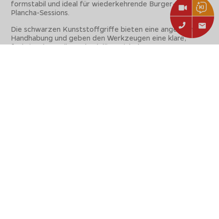
formstabil und ideal für wiederkehrende Burger- und
Plancha-Sessions.
Die schwarzen Kunststoffgriffe bieten eine angenehme
Handhabung und geben den Werkzeugen eine klare,
funktionale Optik. Dadurch lässt sich das
Burger Set
komfortabel führen, auch wenn mehrere Arbeitsschritte
direkt hintereinander erfolgen.
Schnelle Reinigung und sauberes Arbeiten während
der Session
Der große Kratzer ist ein zentraler Vorteil dieses
Plancha
Zubehörs
, weil er nicht nur nach dem Grillen beim
Reinigen hilft, sondern auch während der Zubereitung für
Ordnung auf der heißen Platte sorgt. Bratrückstände,
Fett und kleine Reste lassen sich sauber
zusammenschieben oder entfernen.
Die glatten Edelstahloberflächen erleichtern die Pflege
nach dem Grillen. Das
Outdoorchef Plancha Zubehör
bleibt dadurch hygienisch, schnell wieder einsatzbereit
und eignet sich besonders für regelmäßige Nutzung.
Warum dieses Basic Set statt einzelner