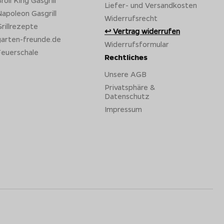
roil King Gasgrill
Liefer- und Versandkosten
apoleon Gasgrill
Widerrufsrecht
rillrezepte
Vertrag widerrufen
garten-freunde.de
Widerrufsformular
Feuerschale
Rechtliches
Unsere AGB
Privatsphäre &
Datenschutz
Impressum