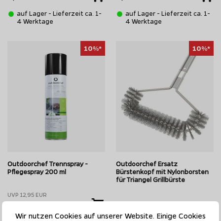
auf Lager - Lieferzeit ca. 1-
auf Lager - Lieferzeit ca. 1-
4 Werktage
4 Werktage
10%*
10%*
Outdoorchef Trennspray -
Outdoorchef Ersatz
Pflegespray 200 ml
Bürstenkopf mit Nylonborsten
für Triangel Grillbürste
UVP 12,95 EUR
11,66 EUR
UVP 13,95 EUR
Wir nutzen Cookies auf unserer Website. Einige Cookies
12,56 EUR
58,30 EUR pro Liter