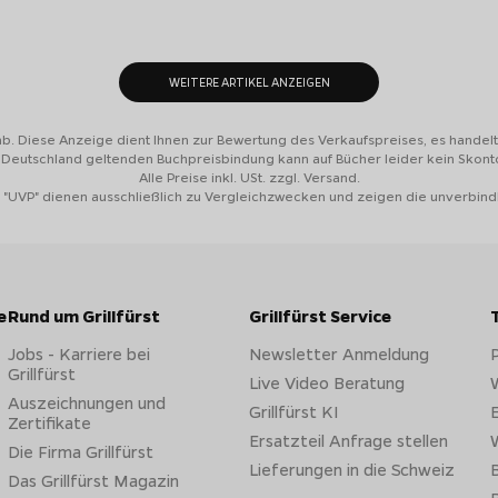
WEITERE ARTIKEL ANZEIGEN
ab. Diese Anzeige dient Ihnen zur Bewertung des Verkaufspreises, es handelt 
n Deutschland geltenden Buchpreisbindung kann auf Bücher leider kein Skon
Alle Preise inkl. USt. zzgl. Versand.
 "UVP" dienen ausschließlich zu Vergleichzwecken und zeigen die unverbind
e
Rund um Grillfürst
Grillfürst Service
Jobs - Karriere bei
Newsletter Anmeldung
Grillfürst
Live Video Beratung
W
Auszeichnungen und
Grillfürst KI
E
Zertifikate
Ersatzteil Anfrage stellen
W
Die Firma Grillfürst
Lieferungen in die Schweiz
B
Das Grillfürst Magazin