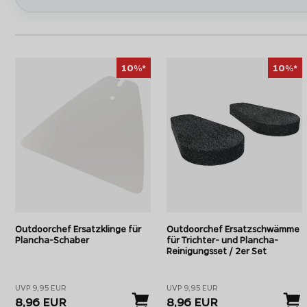
verleiht.
Auch die Klingen der Schaber sowie die Schwämme lassen sich
eingespart.
10%*
10%*
Outdoorchef Cleaning Grill Powder
Das
fettabsorbierende, antibakterielle Outdoorchef Gri
Fettschale nicht nur bei Outdoorchef Gasgrills. Dazu wird in d
unterhalb der Fettwanne eingefüllt und saugt dort heruntert
Anschließend kann es einfach in der BIO-Tonne entsorgt wer
Outdoorchef Ersatzklinge für
Outdoorchef Ersatzschwämme
Plancha-Schaber
für Trichter- und Plancha-
Reinigungsset / 2er Set
UVP 9,95 EUR
UVP 9,95 EUR
8,96 EUR
8,96 EUR