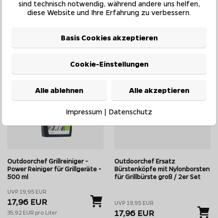
sind technisch notwendig, während andere uns helfen,
diese Website und Ihre Erfahrung zu verbessern.
auf Lager - Lieferzeit ca. 1-
auf Lager - Lieferzeit ca. 1-
4 Werktage
4 Werktage
Basis Cookies akzeptieren
10%*
10%*
Cookie-Einstellungen
Alle ablehnen
Alle akzeptieren
Impressum
|
Datenschutz
Outdoorchef Grillreiniger -
Outdoorchef Ersatz
Power Reiniger für Grillgeräte -
Bürstenköpfe mit Nylonborsten
500 ml
für Grillbürste groß / 2er Set
UVP 19,95 EUR
17,96 EUR
UVP 19,95 EUR
17,96 EUR
35,92 EUR pro Liter