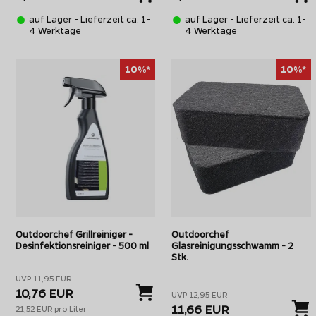
auf Lager - Lieferzeit ca. 1-
auf Lager - Lieferzeit ca. 1-
4 Werktage
4 Werktage
10%*
10%*
Outdoorchef Grillreiniger -
Outdoorchef
Desinfektionsreiniger - 500 ml
Glasreinigungsschwamm - 2
Stk.
UVP 11,95 EUR
10,76 EUR
UVP 12,95 EUR
11,66 EUR
21,52 EUR pro Liter