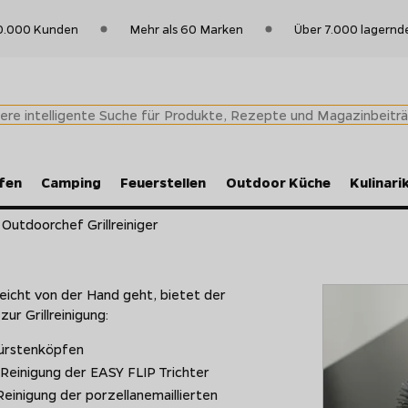
0.000 Kunden
Mehr als 60 Marken
Über 7.000 lagernd
fen
Camping
Feuerstellen
Outdoor Küche
Kulinari
Outdoorchef Grillreiniger
leicht von der Hand geht, bietet der
r Grillreinigung:
ürstenköpfen
 Reinigung der EASY FLIP Trichter
Reinigung der porzellanemaillierten