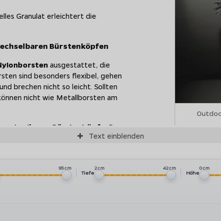
lles Granulat erleichtert die
wechselbaren Bürstenköpfen
Nylonborsten
ausgestattet, die
sten sind besonders flexibel, gehen
d brechen nicht so leicht. Sollten
 können nicht wie Metallborsten am
Outdoo
wechselbaren Bürstenköpfe
. Das
Text
einblenden
achhaltig.
 auswechselbaren Klingen -
m
95 cm
2 cm
42 cm
0 cm
Tiefe
Höhe
er porzellanemaillierten EASY FLIP
 Die Schaber sind mit einer flexiblen
berflächen optimiert
ist und so keine
der den Oberflächen neuen Glanz