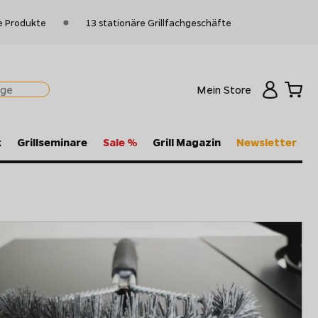
e Produkte
13 stationäre Grillfachgeschäfte
Mein Store
k
Grillseminare
Sale %
Grill Magazin
Newsletter