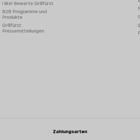
B
i like! Bewerte Grillfürst
N
B2B Programme und
G
Produkte
Grillfürst
Pressemitteilungen
Zahlungsarten