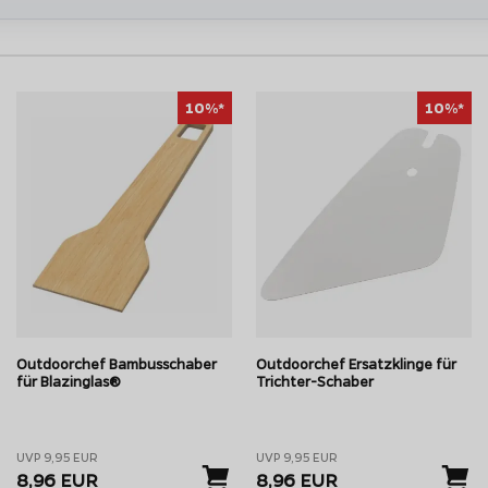
 auswechseln. So wird massiv Plastik
10%*
10%*
ll Powder
die Reinigung der
ie Fettauffangschale des Grills
ropfendes Fett direkt auf.
den, denn es ist 100% kompostierbar.
Outdoorche
Outdoorchef Bambusschaber
Outdoorchef Ersatzklinge für
für Blazinglas®
Trichter-Schaber
UVP 9,95 EUR
UVP 9,95 EUR
8,96 EUR
8,96 EUR