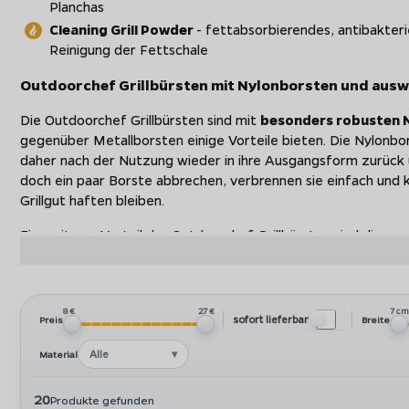
Planchas
Cleaning Grill Powder
- fettabsorbierendes, antibakterie
Reinigung der Fettschale
Outdoorchef Grillbürsten mit Nylonborsten und aus
Die Outdoorchef Grillbürsten sind mit
besonders robusten 
gegenüber Metallborsten einige Vorteile bieten. Die Nylonbor
daher nach der Nutzung wieder in ihre Ausgangsform zurück un
doch ein paar Borste abbrechen, verbrennen sie einfach und
Grillgut haften bleiben.
Ein weiterer Vorteil der Outdoorchef Grillbürsten sind die
aus
schon nicht nur den Geldbeutel, sondern ist auch besonders n
Outdoorchef Trichterschaber und Planchaschaber mit
ideal für emaillierte Oberflächen
8 €
27 €
7 c
sofort lieferbar
Preis
Breite
Mit dem
Outdoorchef Spezialschabern
ist die Reinigung d
Alle
Material
Trichter und Planchas noch einfacher und besonders schonend.
Edelstahlklinge ausgestattet, die speziell
für emaillierte O
20
Krater hinterlässt. Dazu gibt es einen Reinigungsschwamm, 
Produkte gefunden