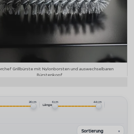
rchef Grillbürste mit Nylonborsten und auswechselbaren
Bürstenkopf
26 cm
6 cm
44 cm
Länge