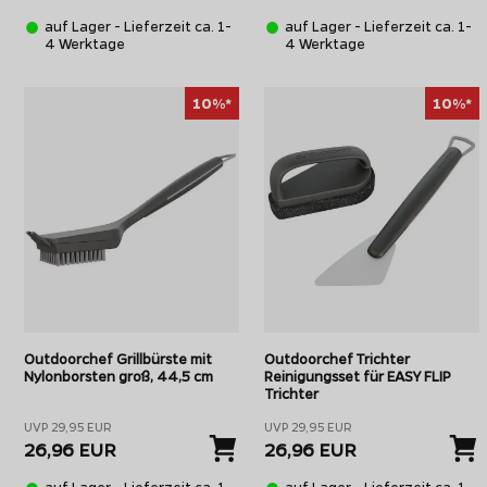
auf Lager - Lieferzeit ca. 1-
auf Lager - Lieferzeit ca. 1-
4 Werktage
4 Werktage
10%*
10%*
Outdoorchef Grillbürste mit
Outdoorchef Trichter
Nylonborsten groß, 44,5 cm
Reinigungsset für EASY FLIP
Trichter
UVP 29,95 EUR
UVP 29,95 EUR
26,96 EUR
26,96 EUR
auf Lager - Lieferzeit ca. 1-
auf Lager - Lieferzeit ca. 1-