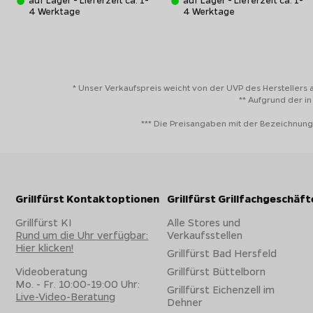
4 Werktage
4 Werktage
* Unser Verkaufspreis weicht von der UVP des Herstellers 
** Aufgrund der i
*** Die Preisangaben mit der Bezeichnung
Grillfürst Kontaktoptionen
Grillfürst Grillfachgeschäft
Grillfürst KI
Alle Stores und
Rund um die Uhr verfügbar:
Verkaufsstellen
Hier klicken!
Grillfürst Bad Hersfeld
Videoberatung
Grillfürst Büttelborn
Mo. - Fr. 10:00-19:00 Uhr:
Grillfürst Eichenzell im
Live-Video-Beratung
Dehner