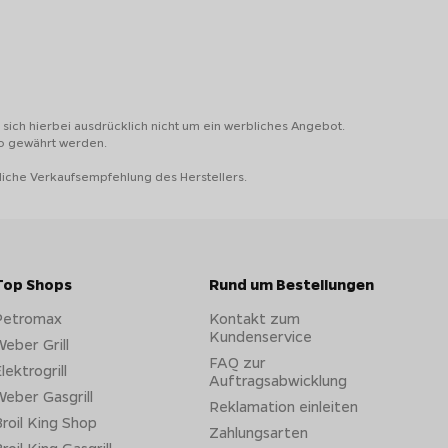
sich hierbei ausdrücklich nicht um ein werbliches Angebot.
to gewährt werden.
liche Verkaufsempfehlung des Herstellers.
Top Shops
Rund um Bestellungen
Petromax
Kontakt zum
Kundenservice
eber Grill
FAQ zur
lektrogrill
Auftragsabwicklung
eber Gasgrill
Reklamation einleiten
roil King Shop
Zahlungsarten