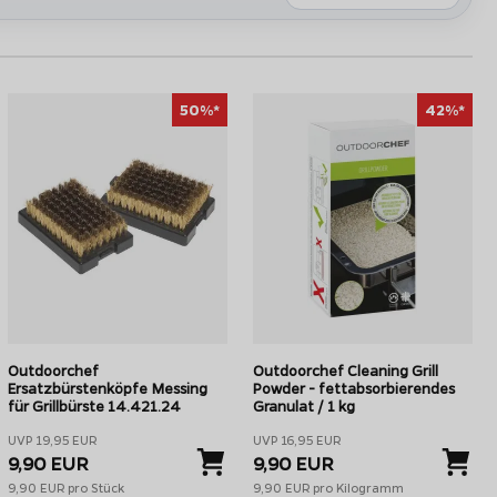
50%*
42%*
f Trichterschaber zur effektiven und schonenden Reinigung
der EASY FLIP Trichter
Outdoorchef
Outdoorchef Cleaning Grill
Ersatzbürstenköpfe Messing
Powder - fettabsorbierendes
für Grillbürste 14.421.24
Granulat / 1 kg
UVP 19,95 EUR
UVP 16,95 EUR
9,90 EUR
9,90 EUR
9,90 EUR pro Stück
9,90 EUR pro Kilogramm