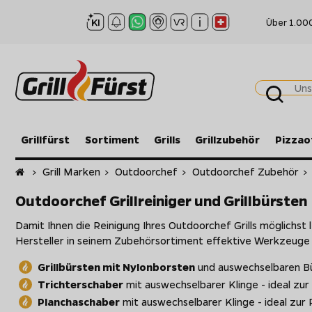
Über 1.00
Grillfürst
Sortiment
Grills
Grillzubehör
Pizzao
Startseite
>
Grill Marken
>
Outdoorchef
>
Outdoorchef Zubehör
>
Outdoorchef Grillreiniger und Grillbürsten
Damit Ihnen die Reinigung Ihres Outdoorchef Grills möglichst 
Hersteller in seinem Zubehörsortiment effektive Werkzeuge zu
Grillbürsten mit Nylonborsten
und auswechselbaren B
Trichterschaber
mit auswechselbarer Klinge - ideal zur
Planchaschaber
mit auswechselbarer Klinge - ideal zur 