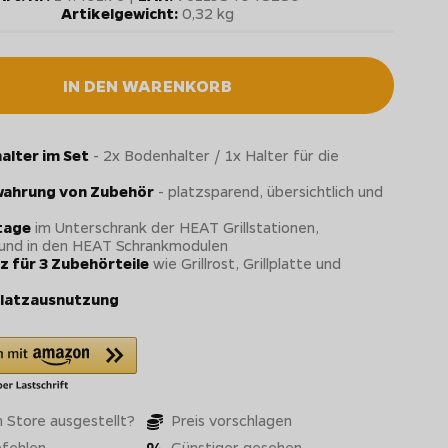
Artikelgewicht:
0,32 kg
IN DEN WARENKORB
alter im Set
- 2x Bodenhalter / 1x Halter für die
wahrung von Zubehör
- platzsparend, übersichtlich und
tage
im Unterschrank der HEAT Grillstationen,
 und in den HEAT Schrankmodulen
z für 3 Zubehörteile
wie Grillrost, Grillplatte und
Platzausnutzung
 Store ausgestellt?
Preis vorschlagen
fehlen
Günstiger gesehen