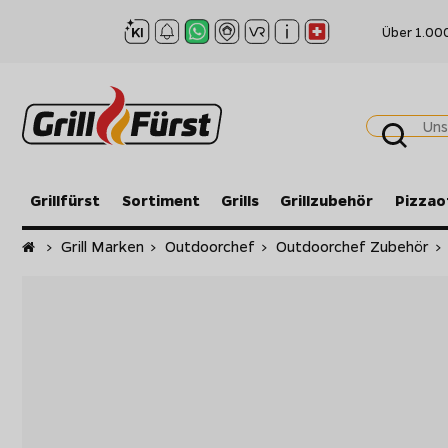
Über 1.00
Grillfürst
Sortiment
Grills
Grillzubehör
Pizzao
Startseite
>
Grill Marken
>
Outdoorchef
>
Outdoorchef Zubehör
>