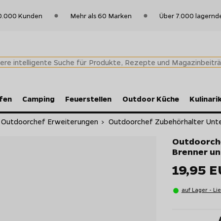
0.000 Kunden
Mehr als 60 Marken
Über 7.000 lagernd
fen
Camping
Feuerstellen
Outdoor Küche
Kulinari
Outdoorchef Erweiterungen
>
Outdoorchef Zubehörhalter Unte
Outdoorche
Brenner un
19,95 
auf Lager - Li