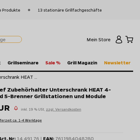
e Produkte
13 stationäre Grillfachgeschäfte
Mein Store
k
Grillseminare
Sale %
Grill Magazin
Newsletter
rschrank HEAT ...
f Zubehörhalter Unterschrank HEAT 4-
d 5-Brenner Grillstationen und Module
EUR
inkl. 19 % USt,
zzgl. Versandkosten
eferzeit ca. 1-4 Werktage
Art. Nr:
14.491.76 |
EAN:
7611984048280