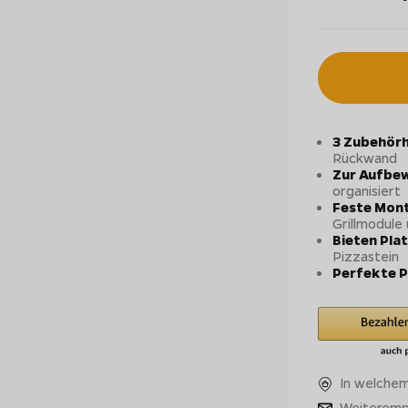
3 Zubehörh
Rückwand
Zur Aufbe
organisiert
Feste Mon
Grillmodule
Bieten Plat
Pizzastein
Perfekte 
In welchem
Weiteremp