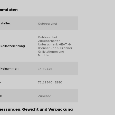
mmdaten
steller:
Outdoorchef
Outdoorchef
Zubehörhalter
Unterschrank HEAT 4-
ikelbezeichnung:
Brenner und 5-Brenner
Grillstationen und
Module
tikelnummer:
14.491.76
N:
7611984048280
p:
Zubehör
essungen, Gewicht und Verpackung