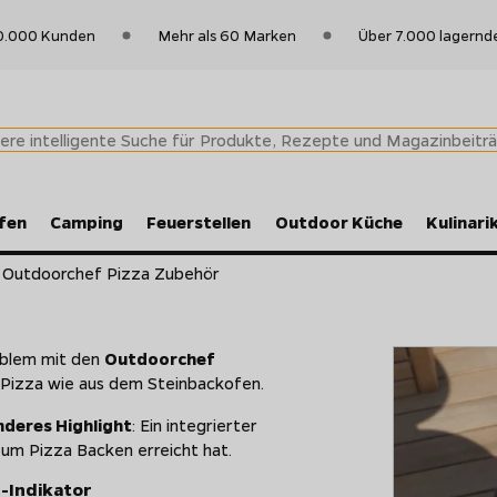
0.000 Kunden
Mehr als 60 Marken
Über 7.000 lagernd
fen
Camping
Feuerstellen
Outdoor Küche
Kulinari
Outdoorchef Pizza Zubehör
roblem mit den
Outdoorchef
ie Pizza wie aus dem Steinbackofen.
deres Highlight
: Ein integrierter
zum Pizza Backen erreicht hat.
-Indikator