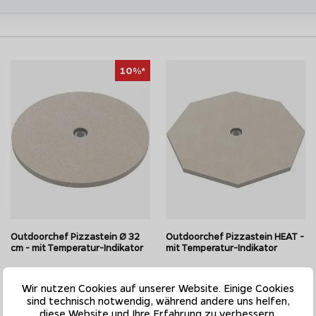
10%*
Outdoorchef Pizzastein Ø 32
Outdoorchef Pizzastein HEAT -
cm - mit Temperatur-Indikator
mit Temperatur-Indikator
UVP 59,95 EUR
Wir nutzen Cookies auf unserer Website. Einige Cookies
79,95 EUR
53,96 EUR
sind technisch notwendig, während andere uns helfen,
diese Website und Ihre Erfahrung zu verbessern.