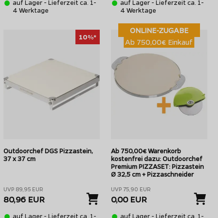
auf Lager - Lieferzeit ca. 1-
auf Lager - Lieferzeit ca. 1-
4 Werktage
4 Werktage
ONLINE-ZUGABE
10%*
Ab 750,00€ Einkauf
Outdoorchef DGS Pizzastein,
Ab 750,00€ Warenkorb
37 x 37 cm
kostenfrei dazu: Outdoorchef
Premium PIZZASET: Pizzastein
Ø 32,5 cm + Pizzaschneider
UVP 89,95 EUR
UVP 75,90 EUR
80,96 EUR
0,00 EUR
auf Lager - Lieferzeit ca. 1-
auf Lager - Lieferzeit ca. 1-