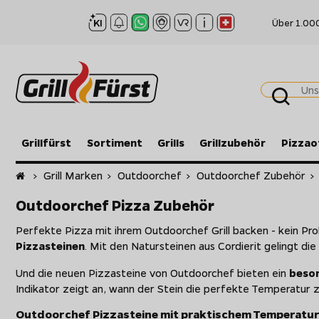
Über 1.00
Grillfürst
Sortiment
Grills
Grillzubehör
Pizzao
Startseite
>
Grill Marken
>
Outdoorchef
>
Outdoorchef Zubehör
>
Outdoorchef Pizza Zubehör
Perfekte Pizza mit ihrem Outdoorchef Grill backen - kein P
Pizzasteinen
. Mit den Natursteinen aus Cordierit gelingt d
Und die neuen Pizzasteine von Outdoorchef bieten ein
beson
Indikator zeigt an, wann der Stein die perfekte Temperatur 
Outdoorchef Pizzasteine mit praktischem Temperatur