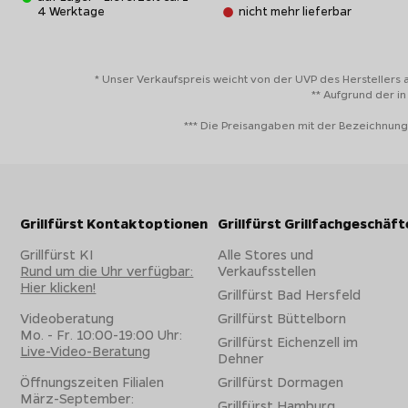
4 Werktage
nicht mehr lieferbar
* Unser Verkaufspreis weicht von der UVP des Herstellers 
** Aufgrund der i
*** Die Preisangaben mit der Bezeichnung
Grillfürst Kontaktoptionen
Grillfürst Grillfachgeschäft
Grillfürst KI
Alle Stores und
Rund um die Uhr verfügbar:
Verkaufsstellen
Hier klicken!
Grillfürst Bad Hersfeld
Videoberatung
Grillfürst Büttelborn
Mo. - Fr. 10:00-19:00 Uhr:
Grillfürst Eichenzell im
Live-Video-Beratung
Dehner
Öffnungszeiten Filialen
Grillfürst Dormagen
März-September:
Grillfürst Hamburg