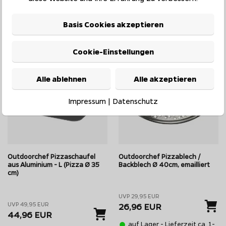
auf Lager - Lieferzeit ca. 1-
auf Lager - Lieferzeit ca. 1-
4 Werktage
4 Werktage
Basis Cookies akzeptieren
10%*
10%*
Cookie-Einstellungen
Alle ablehnen
Alle akzeptieren
Impressum
|
Datenschutz
Outdoorchef Pizzaschaufel
Outdoorchef Pizzablech /
aus Aluminium - L (Pizza Ø 35
Backblech Ø 40cm, emailliert
cm)
UVP 29,95 EUR
UVP 49,95 EUR
26,96 EUR
44,96 EUR
auf Lager - Lieferzeit ca. 1-