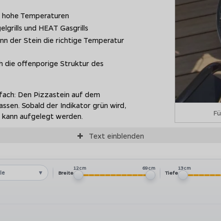
d hohe Temperaturen
lgrills und HEAT Gasgrills
nn der Stein die richtige Temperatur
 die offenporige Struktur des
fach: Den Pizzastein auf dem
assen. Sobald der Indikator grün wird,
Fü
a kann aufgelegt werden.
Struktur
wird gerade der Boden auf dem Outdoorchef Pizzastein p
Text
einblenden
ößen
, sodass sie für ihren Outdoorchef Kugelgrill oder HEAT Gas
12 cm
69 cm
13 cm
zzaschieber und einem Pizzaschneider
. Damit sind sie perfekt
le
Breite
Tiefe