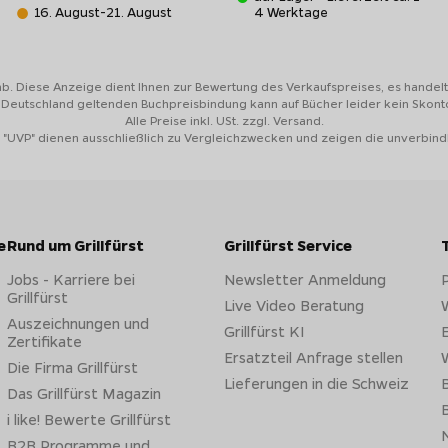
16. August-21. August
4 Werktage
ab. Diese Anzeige dient Ihnen zur Bewertung des Verkaufspreises, es handelt 
n Deutschland geltenden Buchpreisbindung kann auf Bücher leider kein Skon
Alle Preise inkl. USt. zzgl. Versand.
 "UVP" dienen ausschließlich zu Vergleichzwecken und zeigen die unverbind
e
Rund um Grillfürst
Grillfürst Service
Jobs - Karriere bei
Newsletter Anmeldung
Grillfürst
Live Video Beratung
W
Auszeichnungen und
Grillfürst KI
E
Zertifikate
Ersatzteil Anfrage stellen
W
Die Firma Grillfürst
Lieferungen in die Schweiz
B
Das Grillfürst Magazin
B
i like! Bewerte Grillfürst
N
B2B Programme und