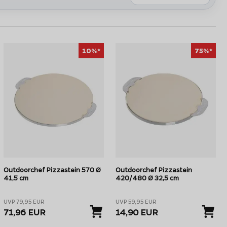
10%*
75%*
Outdoorchef Pizzastein 570 Ø
Outdoorchef Pizzastein
41,5 cm
420/480 Ø 32,5 cm
UVP 79,95 EUR
UVP 59,95 EUR
71,96 EUR
14,90 EUR