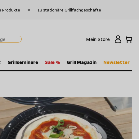
e Produkte
13 stationäre Grillfachgeschäfte
Mein Store
k
Grillseminare
Sale %
Grill Magazin
Newsletter