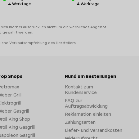
4 Werktage
4 Werktage
sich hierbei ausdrücklich nicht um ein werbliches Angebot.
to gewährt werden.
liche Verkaufsempfehlung des Herstellers.
Top Shops
Rund um Bestellungen
Petromax
Kontakt zum
Kundenservice
eber Grill
FAQ zur
lektrogrill
Auftragsabwicklung
eber Gasgrill
Reklamation einleiten
roil King Shop
Zahlungsarten
roil King Gasgrill
Liefer- und Versandkosten
apoleon Gasgrill
Widerrufsrecht