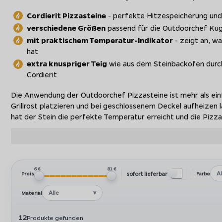
Cordierit Pizzasteine
- perfekte Hitzespeicherung un
verschiedene Größen
passend für die Outdoorchef Kuge
mit praktischem Temperatur-Indikator
- zeigt an, wa
hat
extra knuspriger Teig
wie aus dem Steinbackofen durch
Cordierit
Die Anwendung der Outdoorchef Pizzasteine ist mehr als ein
Grillrost platzieren und bei geschlossenem Deckel aufheizen l
hat der Stein die perfekte Temperatur erreicht und die Pizz
Dank der
exzellenten Hitzespeicherung und offenporige 
Die Outdoorchef Pizzasteine gibt es in
3 verschiedenen Gr
6 €
81 €
Ergänzt wird das Outdoorchef Pizza Sortiment mit einem
Pi
Al
sofort lieferbar
Preis
Farbe
lassen.
Alle
Material
12
Produkte gefunden