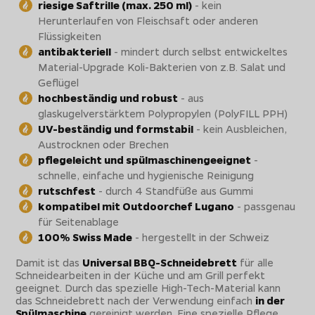
riesige Saftrille (max. 250 ml)
- kein
Herunterlaufen von Fleischsaft oder anderen
Flüssigkeiten
antibakteriell
- mindert durch selbst entwickeltes
Material-Upgrade Koli-Bakterien von z.B. Salat und
Geflügel
hochbeständig und robust
- aus
glaskugelverstärktem Polypropylen (PolyFILL PPH)
UV-beständig und formstabil
- kein Ausbleichen,
Austrocknen oder Brechen
pflegeleicht und spülmaschinengeeignet
-
schnelle, einfache und hygienische Reinigung
rutschfest
- durch 4 Standfüße aus Gummi
kompatibel mit Outdoorchef Lugano
- passgenau
für Seitenablage
100% Swiss Made
- hergestellt in der Schweiz
Damit ist das
Universal BBQ-Schneidebrett
für alle
Schneidearbeiten in der Küche und am Grill perfekt
geeignet. Durch das spezielle High-Tech-Material kann
das Schneidebrett nach der Verwendung einfach
in der
Spülmaschine
gereinigt werden. Eine spezielle Pflege,