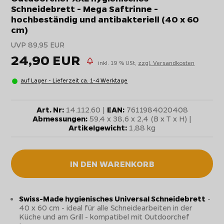
Schneidebrett - Mega Saftrinne -
hochbeständig und antibakteriell (40 x 60
cm)
UVP 89,95 EUR
24,90 EUR
inkl. 19 % USt,
zzgl. Versandkosten
auf Lager - Lieferzeit ca. 1-4 Werktage
Art. Nr:
14.112.60 |
EAN:
7611984020408
Abmessungen:
59,4 x 38,6 x 2,4 (B x T x H) |
Artikelgewicht:
1,88 kg
IN DEN WARENKORB
Swiss-Made hygienisches Universal Schneidebrett
-
40 x 60 cm - ideal für alle Schneidearbeiten in der
Küche und am Grill - kompatibel mit Outdoorchef