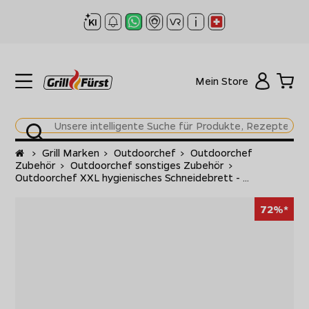
Mein Store
Startseite
>
Grill Marken
>
Outdoorchef
>
Outdoorchef
Zubehör
>
Outdoorchef sonstiges Zubehör
>
Outdoorchef XXL hygienisches Schneidebrett - ...
72%*