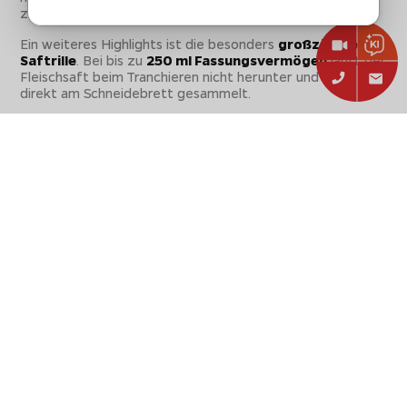
zurückbiegen.
Ein weiteres Highlights ist die besonders
großzügige
Saftrille
. Bei bis zu
250 ml Fassungsvermögen
läuft der
Fleischsaft beim Tranchieren nicht herunter und wird
direkt am Schneidebrett gesammelt.
Note: BFNL
Lieferumfang
1x Outdoorchef XXL Schneidebrett
Nicht vergessen:
Sichere dir beim Einkauf in unserem Shop
Geschenke im Wert von bis zu 150€!
Einfach im Warenkorb abhängig von der
Gesamtsumme Ihres Einkaufs auswählen.