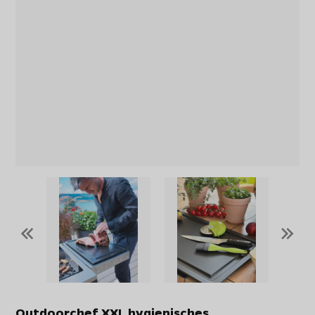
«
»
Outdoorchef XXL hygienisches