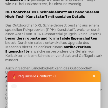
wie z.B. bei Holzbrettern, ist nicht notwendig.
Outdoorchef XXL Schneidebrett aus besonderem
High-Tech-Kunststoff mit genialen Details
Das Outdoorchef XXL Schneidebrett besteht aus einem
speziellen Polypropylen (PPH) Kunststoff, welcher durch
einen Anteil von 30% Glasmaterial (Kugeln, keine Fasern)
besonders robuste und formstabile Eigenschaften
bietet. Durch ein selbst entwickeltes Upgrade des
Materials bietet es darüber hinaus
antibakterielle
Eigenschaften
, welche insbesondere die Gefahr von
Kolibakterien beim Schneiden von Salat und Geflügel stark
mindert.
Auch in Sachen Langlebigkeit kann das Outdoorchef
Universal Schneidebrett punkten:
UV-beständig und
extrem robust
trotzt es sämtlichen Einflüssen. Kein
Ausbleichen, Austrocknen oder Brechen des Materials.
Insbesondere nach Verformung (z.B. durch
Temperatureinflüsse, Lagerung oder ähnliches) können Sie
das Schneidebrett ohne große Mühen wieder in die
Ursprungsform bringen. Hierzu einfach etwas erwärmen
(z.B. in die Sonne legen) und dann - falls überhaupt noch
nötig - mit sanftem Druck in die gewünschte Form