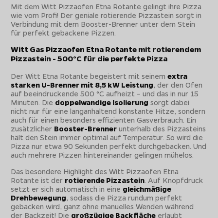
Mit dem Witt Pizzaofen Etna Rotante gelingt ihre Pizza
wie vom Profi! Der geniale rotierende Pizzastein sorgt in
Verbindung mit dem Booster-Brenner unter dem Stein
für perfekt gebackene Pizzen.
Witt Gas Pizzaofen Etna Rotante mit rotierendem
Pizzastein - 500°C für die perfekte Pizza
Der Witt Etna Rotante begeistert mit seinem
extra
starken U-Brenner mit 8,5 kW Leistung
, der den Ofen
auf beeindruckende 500 °C aufheizt – und das in nur 15
Minuten. Die
doppelwandige Isolierung
sorgt dabei
nicht nur für eine langanhaltend konstante Hitze, sondern
auch für einen besonders effizienten Gasverbrauch. Ein
zusätzlicher
Booster-Brenner
unterhalb des Pizzasteins
hält den Stein immer optimal auf Temperatur. So wird die
Pizza nur etwa 90 Sekunden perfekt durchgebacken. Und
auch mehrere Pizzen hintereinander gelingen mühelos.
Das besondere Highlight des Witt Pizzaofen Etna
Rotante ist der
rotierende Pizzastein
. Auf Knopfdruck
setzt er sich automatisch in eine
gleichmäßige
Drehbewegung
, sodass die Pizza rundum perfekt
gebacken wird, ganz ohne manuelles Wenden während
der Backzeit! Die
großzügige Backfläche
erlaubt