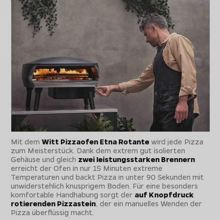
Mit dem
Witt Pizzaofen Etna Rotante
wird jede Pizza
zum Meisterstück. Dank dem extrem gut isolierten
Gehäuse und gleich
zwei leistungsstarken Brennern
erreicht der Ofen in nur 15 Minuten extreme
Temperaturen und backt Pizza in unter 90 Sekunden mit
unwiderstehlich knusprigem Boden. Für eine besonders
komfortable Handhabung sorgt der
auf Knopfdruck
rotierenden Pizzastein
, der ein manuelles Wenden der
Pizza überflüssig macht.