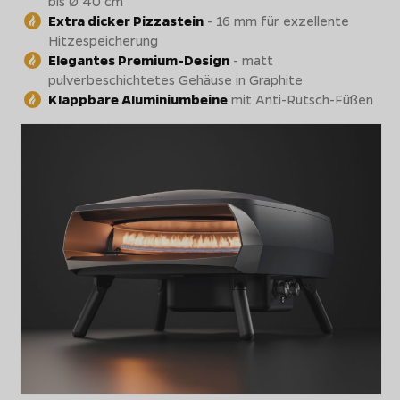
bis Ø 40 cm
Extra dicker Pizzastein
- 16 mm für exzellente
Hitzespeicherung
Elegantes Premium-Design
- matt
pulverbeschichtetes Gehäuse in Graphite
Klappbare Aluminiumbeine
mit Anti-Rutsch-Füßen