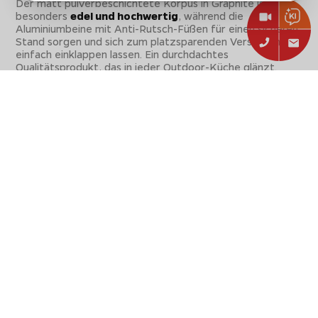
Der matt pulverbeschichtete Korpus in Graphite ist
besonders
edel und hochwertig
, während die
Aluminiumbeine mit Anti-Rutsch-Füßen für einen sicheren
Stand sorgen und sich zum platzsparenden Verstauen
einfach einklappen lassen. Ein durchdachtes
Qualitätsprodukt, das in jeder Outdoor-Küche glänzt.
Doch nicht das richtige Modell? Kein Problem, in unserer
großen
Pizzaofen
Welt finden sie noch viele Weitere.
Lieferumfang
1x Witt Pizzaofen Etna Rotante 16" - graphite - inkl.
Gasschlauch und Druckminderer
Nicht vergessen:
Sichere dir beim Einkauf in unserem Shop
Geschenke im Wert von bis zu 150€!
Einfach im Warenkorb abhängig von der