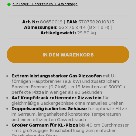
auf Lager - Lieferzeit ca. 1-4 Werktage
Art. Nr:
80650019 |
EAN:
5707582010315
Abmessungen:
66 x 76 x 44 (B x T x H) |
Artikelgewicht:
29,80 kg
IN DEN WARENKORB
Extrem leistungsstarker Gas Pizzaofen
mit U-
förmigen Hauptbrenner (8,5 kW) und zusätzlichem
Booster-Brenner (0,7 kW) - in 15 Minuten auf 500°C +
perfekte Pizza in weniger als 90 Sekunden
Auf Knopfdruck rotierender Pizzastein
für
gleichmäßige Backergebnisse ohne manuelles Drehen
Doppelwandig isoliertes Gehäuse
für optimale Hitze
im Garraum, langanhaltend konstante Temperaturen
und einen effizienten Gasverbrauch
Großer Garraum für XL-Pizza
bis 40 cm Durchmesser
- mit großzügiger Einschuböffnung zum einfachen
Einschieben der Pizza