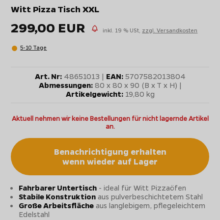
Witt Pizza Tisch XXL
299,00 EUR
inkl. 19 % USt,
zzgl. Versandkosten
5-10 Tage
Art. Nr:
48651013 |
EAN:
5707582013804
Abmessungen:
80 x 80 x 90 (B x T x H) |
Artikelgewicht:
19,80 kg
Aktuell nehmen wir keine Bestellungen für nicht lagernde Artikel
an.
Benachrichtigung erhalten
wenn wieder auf Lager
Fahrbarer Untertisch
- ideal für Witt Pizzaöfen
Stabile Konstruktion
aus pulverbeschichtetem Stahl
Große Arbeitsfläche
aus langlebigem, pflegeleichtem
Edelstahl