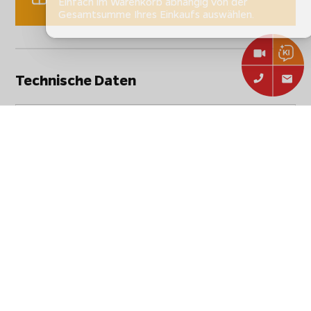
Einfach im Warenkorb abhängig von der
Gesamtsumme Ihres Einkaufs auswählen.
Technische Daten
Stammdaten
Hersteller:
Witt
Artikelbezeichnung:
Witt Pizza Tisch XXL
Artikelnummer:
48651013
EAN:
5707582013804