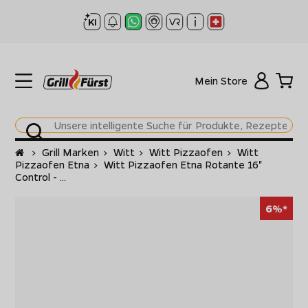
Mein Store
Startseite
>
Grill Marken
>
Witt
>
Witt Pizzaofen
>
Witt
Pizzaofen Etna
>
Witt Pizzaofen Etna Rotante 16"
Control - ...
6%*