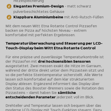
Hitzespeicherung
Elegantes Premium-Design
- matt schwarz
pulverbeschichtetes Gehäuse
Klappbare Aluminiumbeine
mit Anti-Rutsch-Füßen
Mit dem neuen Witt Etna Rotante Control Pizzaofen
backen sie Pizza auf höchsten Niveau - extrem
komfortabel mit perfekten Ergebnissen.
Temperaturüberwachung und Steuerung per LCD-
Touch-Display beim Witt Etna Rotante Control
Für eine präzise und zuverlässige Temperaturkontrolle ist
der Pizzaofen mit
drei hochsensiblen Sensoren
ausgestattet. Zwei messen exakt die Hitze im Garraum,
während der dritte direkt unter dem Pizzastein sitzt und
so die perfekte Steintemperatur sicherstellt. Alle Werte
lassen sich komfortabel auf dem klar strukturierten
Display ablesen. Ergänzend informiert das Display über
den Status des Booster-Brenners sowie die Rotation des
Pizzasteins – damit haben Sie
sämtliche
entscheidenden Parameter
jederzeit voll im Blick.
Drehteller und Temperatur lassen sich bequem über das
moderne LCD-Display mit Touch-Funktion steuern. Dazu