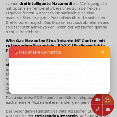
stehen
drei intelligente Pizzamodi
zur Verfügung, die
mit optimalen Temperaturbereichen zum perfekten
Ergebnis führen. Alternativ ist natürlich auch eine
manuelle Steuerung des Pizzaofens über die seitlichen
Drehknöpfe möglich. Das Display lässt sich abnehmen und
so geschützt aufbewahren, wenn der Pizzaofen gerade
nicht in Betrieb ist.
Witt Gas Pizzaofen Etna Rotante 16" Control mit
rotierendem Pizzastein - 500°C für die perfekte
Pizza
Der Witt Etna Rotante begeistert mit seinem
extra
starken U-Brenner mit 8,5 kW Leistung
, der den Ofen
auf beeindruckende 500 °C aufheizt – und das in nur 15
Minuten. Die
doppelwandige Isolierung
sorgt dabei
nicht nur für eine langanhaltend konstante Hitze, sondern
auch für einen besonders effizienten Gasverbrauch. Ein
zusätzlicher
Booster-Brenner
unterhalb des Pizzasteins
hält den Stein immer optimal auf Temperatur. So wird die
Pizza nur etwa 90 Sekunden perfekt durchgebacken. Und
auch mehrere Pizzen hintereinander gelingen mühelos.
Das besondere Highlight des Witt Pizzaofen Etna
Rotante ist der
rotierende Pizzastein
. Auf Knopfdruck