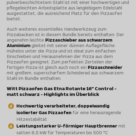
pulverbeschichtetem Stahl ist mit einer hochwertigen und
pflegeleichten Arbeitsplatte aus langlebigem Edelstahl
ausgestattet, die ausreichend Platz für den Pizzaofen
bietet.
Auch weiteres essentielles Handwerkzeug zum
Pizzabacken ist in diesem Bundle bereits enthalten: Der
angenehm leichte
Pizzaschieber aus schwarzem
Aluminium
gleitet mit seiner dünnen Auflagefläche
mühelos unter die Pizza und ist ideal zum einfachen
Einschieben und Herausnehmen der Pizza aus dem
Pizzaofen geeignet. Zum perfekten Zerteilen der
fertigen Pizza ist gleich auch noch ein
Pizzaschneider
mit großem, superscharfem Scheiderad aus schwarzem
Stahl im Bundle enthalten.
Witt Pizzaofen Gas Etna Rotante 16" Control -
matt schwarz - Highlights im Überblick
Hochwertig verarbeiteter, doppelwandig
isolierter Gas Pizzaofen
für eine herausragende
Hitzestabilität
Leistungsstarker U-förmiger Hauptbrenner
mit
satten 8,5 kW für Temperaturen bis 500 °C