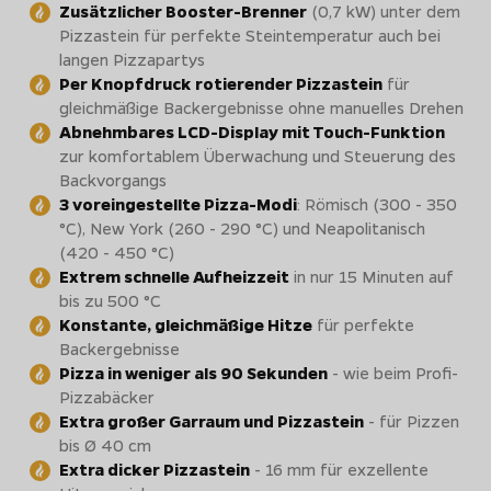
Zusätzlicher Booster-Brenner
(0,7 kW) unter dem
Pizzastein für perfekte Steintemperatur auch bei
langen Pizzapartys
Per Knopfdruck rotierender Pizzastein
für
gleichmäßige Backergebnisse ohne manuelles Drehen
Abnehmbares LCD-Display mit Touch-Funktion
zur komfortablem Überwachung und Steuerung des
Backvorgangs
3 voreingestellte Pizza-Modi
: Römisch (300 - 350
°C), New York (260 - 290 °C) und Neapolitanisch
(420 - 450 °C)
Extrem schnelle Aufheizzeit
in nur 15 Minuten auf
bis zu 500 °C
Konstante, gleichmäßige Hitze
für perfekte
Backergebnisse
Pizza in weniger als 90 Sekunden
- wie beim Profi-
Pizzabäcker
Extra großer Garraum und Pizzastein
- für Pizzen
bis Ø 40 cm
Extra dicker Pizzastein
- 16 mm für exzellente