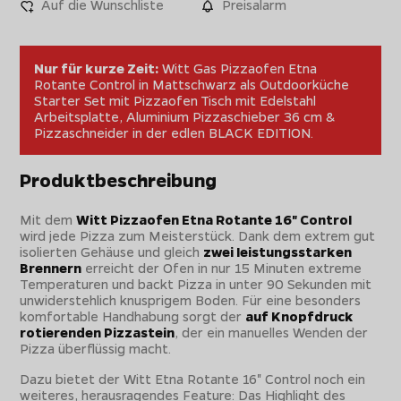
Auf die Wunschliste
Preisalarm
Nur für kurze Zeit:
Witt Gas Pizzaofen Etna
Rotante Control in Mattschwarz als Outdoorküche
Starter Set mit Pizzaofen Tisch mit Edelstahl
Arbeitsplatte, Aluminium Pizzaschieber 36 cm &
Pizzaschneider in der edlen BLACK EDITION.
Produktbeschreibung
Mit dem
Witt Pizzaofen Etna Rotante 16" Control
wird jede Pizza zum Meisterstück. Dank dem extrem gut
isolierten Gehäuse und gleich
zwei leistungsstarken
Brennern
erreicht der Ofen in nur 15 Minuten extreme
Temperaturen und backt Pizza in unter 90 Sekunden mit
unwiderstehlich knusprigem Boden. Für eine besonders
komfortable Handhabung sorgt der
auf Knopfdruck
rotierenden Pizzastein
, der ein manuelles Wenden der
Pizza überflüssig macht.
Dazu bietet der Witt Etna Rotante 16" Control noch ein
weiteres, herausragendes Feature: Das Highlight des