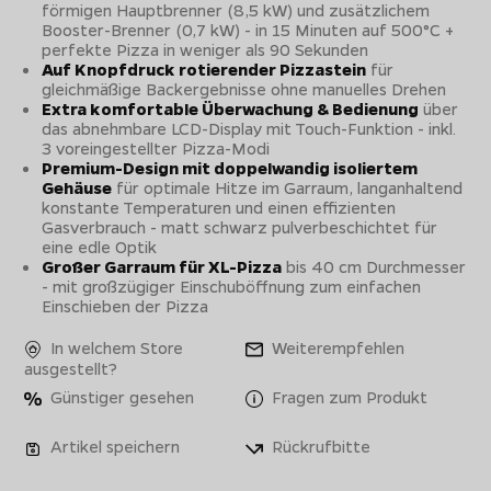
förmigen Hauptbrenner (8,5 kW) und zusätzlichem
Booster-Brenner (0,7 kW) - in 15 Minuten auf 500°C +
perfekte Pizza in weniger als 90 Sekunden
Auf Knopfdruck rotierender Pizzastein
für
gleichmäßige Backergebnisse ohne manuelles Drehen
Extra komfortable Überwachung & Bedienung
über
das abnehmbare LCD-Display mit Touch-Funktion - inkl.
3 voreingestellter Pizza-Modi
Premium-Design mit doppelwandig isoliertem
Gehäuse
für optimale Hitze im Garraum, langanhaltend
konstante Temperaturen und einen effizienten
Gasverbrauch - matt schwarz pulverbeschichtet für
eine edle Optik
Großer Garraum für XL-Pizza
bis 40 cm Durchmesser
- mit großzügiger Einschuböffnung zum einfachen
Einschieben der Pizza
In welchem Store
Weiterempfehlen
ausgestellt?
Günstiger gesehen
Fragen zum Produkt
Artikel speichern
Rückrufbitte