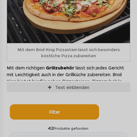
Mit dem Broil King Pizzastein lässt sich besonders
köstliche Pizza zubereiten
Mit dem richtigen
Grillzubehör
lässt sich jedes Gericht
mit Leichtigkeit auch in der Grillküche zubereiten. Broil
King bietet hierfür neben Pizzasteinen, Pizzazubehör
Text
einblenden
und Schneidebrettern auch hochwertige Marinierspritzen
sowie praktische Pulled Pork Gabeln.
Wer seinen
Grill upgraden
möchte, kann in einigen Broil
Filter
King Gasgrills sogar nachträglich einen
Infrarotbrenner
in
der Seitenablage montieren oder dem Broil King Pelletgrill
eine praktische Ablage verpassen.
42
Produkte gefunden