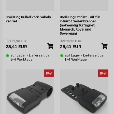
Broil King Pulled Pork Gabeln
Broil King Umrüst - Kit für
2er Set
Infrarot Seitenbrenner
(notwendig für Signet,
Monarch, Royal und
Sovereign)
UVP 29,90 EUR
UVP 29,90 EUR
28,41 EUR
28,41 EUR
auf Lager - Lieferzeit ca.
auf Lager - Lieferzeit ca.
1-4 Werktage
1-4 Werktage
5%*
5%*