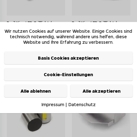
Broil King LED Grilllicht /
Broil King LED Grilllicht /
Grifflicht für Rundgriffe
Grifflicht mit flexibler Lasche
Wir nutzen Cookies auf unserer Website. Einige Cookies sind
technisch notwendig, während andere uns helfen, diese
UVP 27,90 EUR
UVP 22,90 EUR
Website und Ihre Erfahrung zu verbessern.
26,51 EUR
21,76 EUR
auf Lager - Lieferzeit ca.
auf Lager - Lieferzeit ca.
Basis Cookies akzeptieren
1-4 Werktage
1-4 Werktage
Cookie-Einstellungen
5%*
5%*
Alle ablehnen
Alle akzeptieren
Impressum
|
Datenschutz