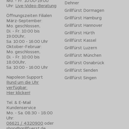
Mo. - Fr. 10:00-19:00
Dehner
Uhr:
Live-Video-Beratung
Grillfürst Dormagen
Öffnungszeiten Filialen
Grillfürst Hamburg
März-September:
Grillfürst Hannover
Mo. geschlossen,
Di. - Fr. 10:00 bis
Grillfürst Hürth
19:00Uhr,
Grillfürst Kassel
Sa. 10:00 - 16:00 Uhr
Oktober-Februar:
Grillfürst Luzern
Mo. geschlossen,
Grillfürst München
Di. - Fr. 10:00 bis
18:00Uhr,
Grillfürst Osnabrück
Sa. 10:00 - 16:00 Uhr
Grillfürst Senden
Napoleon Support
Grillfürst Singen
Rund um die Uhr
verfügbar:
Hier klicken!
Tel. & E-Mail
Kundenservice
Mo. - Sa. 08:30 - 18:00
Uhr:
06621 / 4320900
oder
shop@grillfuerst.de
.