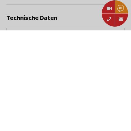
Technische Daten
Broil King Ablagenset für Regal 500
Bezeichnung:
Pelletgrill
Artikelnummer:
60685
Fläche:
73,5 x 26,5 cm
Material:
pulverbeschichteter Stahl
Passend für:
Broil King Regal 500 Pelletgrill
Irrtum und Änderungen vorbehalten, alle Angaben ohne
Gewähr.