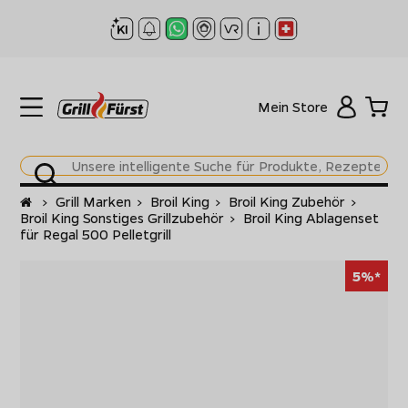
Mein Store
Startseite
>
Grill Marken
>
Broil King
>
Broil King Zubehör
>
Broil King Sonstiges Grillzubehör
>
Broil King Ablagenset
für Regal 500 Pelletgrill
5%*