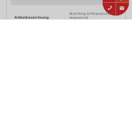
Broil King Grillhandschuh
Artikelbezeichnung:
Aramid mit
Silikonbeschichtung (Stück)
Artikelnummer:
60974
EAN:
0060162609749
Typ:
Zubehör
Abmessungen, Gewicht und Verpackung
Länge:
29,5 cm
Breite:
17,5 cm
Gewicht mit Verpackung:
0,15 kg