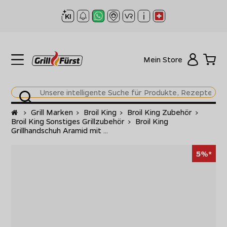
Mein Store
Startseite
>
Grill Marken
>
Broil King
>
Broil King Zubehör
>
Broil King Sonstiges Grillzubehör
>
Broil King
Grillhandschuh Aramid mit ...
5%*