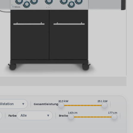
g Regal Gasgrill: Regal 590 mit Gussrosten, Heckbrenner und
Seitenkocher
20.3 kW
25.1 kW
illstation
Gesamtleistung
143 cm
177 cm
Alle
Farbe
Breite