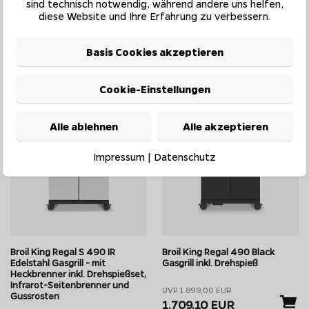
sind technisch notwendig, während andere uns helfen,
UVP 3.128,00 EUR
UVP 3.128,00 EUR
diese Website und Ihre Erfahrung zu verbessern.
2.999,00 EUR
2.815,20 EUR
e
auf Lager - Lieferzeit ca. 1-
auf Lager - Lieferzeit ca. 1-
Basis Cookies akzeptieren
4 Werktage
4 Werktage
egal Q)
Cookie-Einstellungen
10%*
10%*
erden - bis auf "Q"-Serie - mit
anstelle der im Garraum integrierten
Alle ablehnen
Alle akzeptieren
Impressum
|
Datenschutz
Brenner Variante
. Unterschiede
er Edelstahlausführung sowie
Broil K
"Regal Q".
d Edelstahlrosten
ausgestattet
n
leistungsstarken Seitenkocher und Gusseisen Grillroste
. Al
Broil King Regal S 490 IR
Broil King Regal 490 Black
 Gusseisen und in der Edelstahlvariante wieder Edelstahlroste.
Edelstahl Gasgrill - mit
Gasgrill inkl. Drehspieß
Heckbrenner inkl. Drehspießset,
Infrarot-Seitenbrenner und
orgt: Alle Regals besitzen einen Backburner inkl. Drehspieß und 
UVP 1.899,00 EUR
Gussrosten
2 getrennten Garkammern betrieben werden kann.
1.709,10 EUR