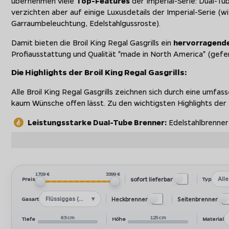
übernehmen viele
Top-Features
der Imperial-Serie: Dual-Tu
verzichten aber auf einige Luxusdetails der Imperial-Serie (w
Garraumbeleuchtung, Edelstahlgussroste).
Damit bieten die Broil King Regal Gasgrills ein
hervorragende
Profiausstattung und Qualität "made in North America" (gefer
Die Highlights der Broil King Regal Gasgrills:
Alle Broil King Regal Gasgrills zeichnen sich durch eine umf
kaum Wünsche offen lässt. Zu den wichtigsten Highlights der
Leistungsstarke Dual-Tube Brenner:
Edelstahlbrenner
für besonders gleichmäßige Hitzeverteilung auf der Grillf
perfekte Brandings
Seitenbrenner serienmäßig:
Alle IR-Modelle bieten ei
perfekte Steaks, alle anderen Modelle sind mit einem k
1709 €
3399 €
Alle
sofort lieferbar
Preis
Typ
Heckbrenner inkl. Rotisserie:
Alle Regal Grills sind ser
Backburner ausgestattet. Zusammen mit dem Drehspieß-S
Flüssiggas (LPG)
Heckbrenner
Seitenbrenner
Gasart
perfekte Hähnchen oder Spießbraten
Smarte Grillsteuerung
Die Regal Q Serie bietet die au
63 cm
125 cm
Tiefe
Höhe
Material
Grillvorgangs und hat dafür einige Pre-Sets am Start: 