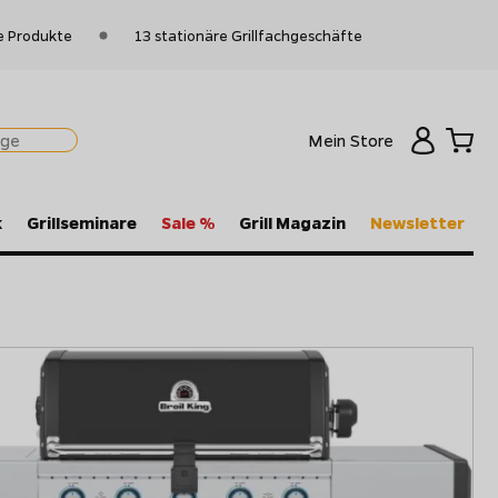
e Produkte
13 stationäre Grillfachgeschäfte
Mein Store
k
Grillseminare
Sale %
Grill Magazin
Newsletter