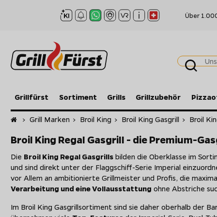
Über 1.00
Grillfürst
Sortiment
Grills
Grillzubehör
Pizzao
Startseite
>
Grill Marken
>
Broil King
>
Broil King Gasgrill
>
Broil Ki
Broil King Regal Gasgrill - die Premium-Gas
Die
Broil King Regal Gasgrills
bilden die Oberklasse im Sort
und sind direkt unter der Flaggschiff-Serie Imperial einzuordne
vor Allem an ambitionierte Grillmeister und Profis, die maxim
Verarbeitung und eine Vollausstattung
ohne Abstriche su
Im Broil King Gasgrillsortiment sind sie daher oberhalb der Ba