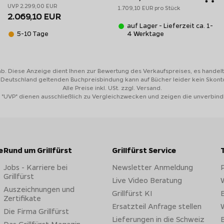
UVP 2.299,00 EUR
1.709,10 EUR pro Stück
2.069,10 EUR
auf Lager - Lieferzeit ca. 1-
5-10 Tage
4 Werktage
Broil King Regal S
Broil King Regal
Broil King Regal Q
590 PRO IR
590 Black
590 IR Smart Grill
Gasgrill
Gasgrill
5
5
5
ab. Diese Anzeige dient Ihnen zur Bewertung des Verkaufspreises, es handelt 
n Deutschland geltenden Buchpreisbindung kann auf Bücher leider kein Skon
x
Alle Preise inkl. USt. zzgl. Versand.
80 x 48,5 cm
80 x 48,5 cm
80 x 48,5 cm
 "UVP" dienen ausschließlich zu Vergleichzwecken und zeigen die unverbind
Edelstahl
schwarz
schwarz
Infrarotbrenner
Infrarotbrenner
Seitenkocher
-
x
-
e
Rund um Grillfürst
Grillfürst Service
Jobs - Karriere bei
Newsletter Anmeldung
23,3 kW
23,5 kW
23,1 kW
Grillfürst
Live Video Beratung
W
2.899 €
3.399 €
2.399 €
Auszeichnungen und
Grillfürst KI
E
Zertifikate
Ersatzteil Anfrage stellen
W
 Ansprüche
Die Firma Grillfürst
Lieferungen in die Schweiz
B
Das Grillfürst Magazin