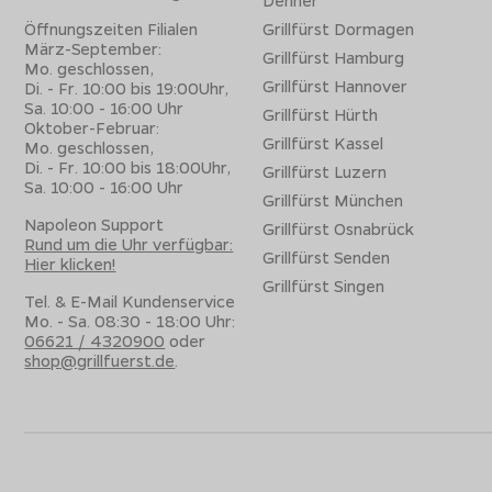
Die Regal 490 Serie umfasst die kompaktesten Regal Gasgril
Öffnungszeiten Filialen
Grillfürst Dormagen
Gesamtleistung). Sie bieten eine Grillfläche von 64 x 48,5 cm
März-September:
Grillfürst Hamburg
sowie in unterschiedlichen Ausstattungsvarianten verfügbar:
Mo. geschlossen,
Grillfürst Hannover
Di. - Fr. 10:00 bis 19:00Uhr,
Regal 490 Black:
4 Dual-Tube Edelstahlbrenner (13,4 kW)
Sa. 10:00 - 16:00 Uhr
Grillfürst Hürth
(4,4 kW) mit Rotisserie-Kit: Farbe: Schwarz emailliert. A
Oktober-Februar:
für hervorragende Hitzespeicherung und tolle Brandings
Grillfürst Kassel
Mo. geschlossen,
Regal S 490 IR:
Edelstahl-Version mit gleiche Grillflächen
Di. - Fr. 10:00 bis 18:00Uhr,
Grillfürst Luzern
zum Regal 490 Black ist die Ausstattung mit 800°C Infrar
Sa. 10:00 - 16:00 Uhr
Grillfürst München
Gehäuse und Deckel sind aus Edelstahl. Trotz Edelstahl-A
emaillierte Gussroste zum Einsatz (Fav-R-Cast Rost)
Napoleon Support
Grillfürst Osnabrück
Rund um die Uhr verfügbar:
Regal Q 490 IR Smart Grill:
Die smarte Version des Regal 
Grillfürst Senden
Hier klicken!
der Regal S 490 IR, ist aber schwarz emailliert und mit der
ausgestattet. Sie regelt automatisch die Gaszufuhr und h
Grillfürst Singen
Tel. & E-Mail Kundenservice
Temperatur. Mit Garraum-/Kerntemperaturüberwachung, Be
Mo. - Sa. 08:30 - 18:00 Uhr:
Kontrolpanel oder per App
06621 / 4320900
oder
shop@grillfuerst.de
.
Der Regal 490 Black bietet die komplette Grundausstattung
während der S 490 IR mit Edelstahl-Look und IR-Seitenbrenn
gedacht ist. Der Regal Q 490 IR ergänzt die Serie mit smarte
Grillen - ideal für Technikaffine Grillmeister und alle die nich
Broil King Regal 590 - 5-Brenner Grills für noch mehr 