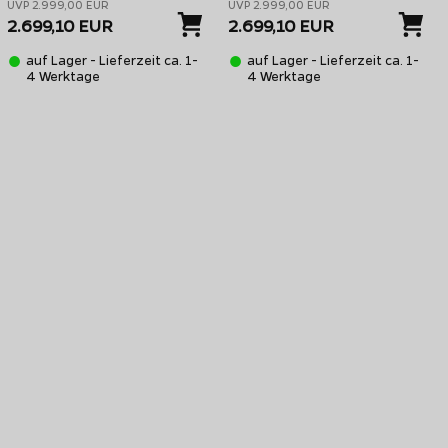
UVP 2.999,00 EUR
UVP 2.999,00 EUR
2.699,10 EUR
2.699,10 EUR
auf Lager - Lieferzeit ca. 1-
auf Lager - Lieferzeit ca. 1-
4 Werktage
4 Werktage
ing Regal Q 590 IR Smartgrill mit iQue Intelligent Barbecue
Grillsteuerung
le
Regal Q
Modelle sind auch mit einem Infrarotbrenner
Motor. Die größten Regal Modelle 690 XL Black und S690 PRO IR