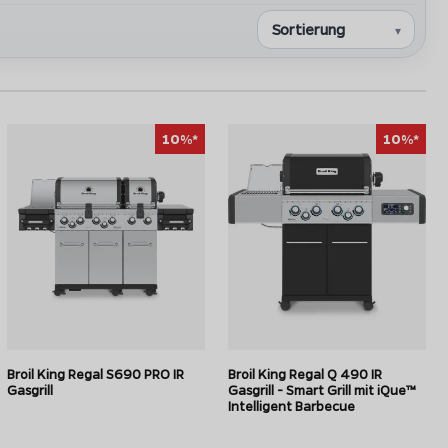
10%*
10%*
Broil King Regal S 590 PRO IR Gasgrill
hrer Klasse.
Broil King Regal S690 PRO IR
Broil King Regal Q 490 IR
Gasgrill
Gasgrill - Smart Grill mit iQue™
Intelligent Barbecue