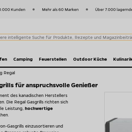
0.000 Kunden
Mehr als 60 Marken
Über 7.000 lagernd
fen
Camping
Feuerstellen
Outdoor Küche
Kulinari
ng Regal
grills für anspruchsvolle Genießer
iment des kanadischen Herstellers
n. Die Regal Gasgrills richten sich
ale Leistung,
hochwertige
chen.
ron-Gasgrills einzusortieren und