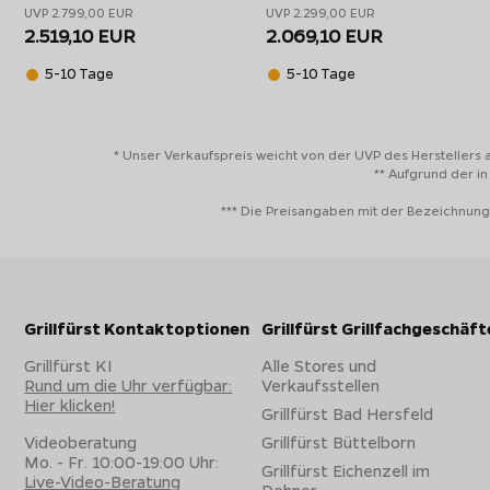
UVP 2.799,00 EUR
UVP 2.299,00 EUR
Broil King Gasgrills der Regal Serie im Vergleich:
2.519,10 EUR
2.069,10 EUR
5-10 Tage
5-10 Tage
Broil King Regal S
Broil King Regal
Broil King Regal
690 PRO IR
690 XL Black
Gasgrill
Gasgrill
Gasgrill
Hauptbrenner:
6
6
* Unser Verkaufspreis weicht von der UVP des Herstellers 
** Aufgrund der i
64 x 48,5 cm + 30 x
64 x 48,5 cm + 30 
Grillfläche:
48,5 cm
48,5 cm
*** Die Preisangaben mit der Bezeichnung
Ausführung/Farbe:
Edelstahl
schwarz
Seitenkochstelle:
Infrarotbrenner
Seitenkocher
iQue
-
-
Grillfürst Kontaktoptionen
Grillfürst Grillfachgeschäft
Smartsteuerung:
Grillfürst KI
Alle Stores und
Gesamtleistung:
24,9 kW
24,7 kW
Rund um die Uhr verfügbar:
Verkaufsstellen
Hier klicken!
UVP 2025:
3.899 €
3.299 €
Grillfürst Bad Hersfeld
Videoberatung
Grillfürst Büttelborn
Broil King Regal 490 - 4-Brenner Grills für gehobene
Mo. - Fr. 10:00-19:00 Uhr:
Grillfürst Eichenzell im
Live-Video-Beratung
Dehner