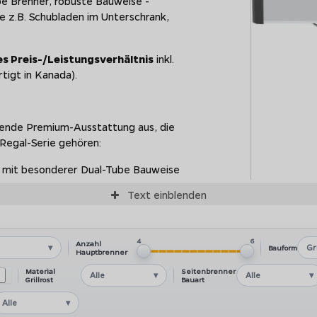
be Brenner, robuste Bauweise -
ie z.B. Schubladen im Unterschrank,
s Preis-/Leistungsverhältnis
inkl.
tigt in Kanada).
assende Premium-Ausstattung aus, die
 Regal-Serie gehören:
 mit besonderer Dual-Tube Bauweise
läche. Bis zu 500°C am Grillrost für
Text
einblenden
Broil Kin
nen 800°C Infrarot-Seitenbrenner für
lassischem Seitenkocher ausgestattet
4
6
Anzahl
Gr
Bauform
ienmäßig mit einem Edelstahl-
Hauptbrenner
et inkl. Motor gelingen hiermit
Material
Seitenbrenner
Alle
Alle
Grillrost
Bauart
tomatische Steuerung des
Alle
Smoken, Räuchern, Braten, Schmoren