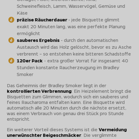
Schweinefleisch, Lamm, Wasservögel, Gemüse und
Käse
präzise Räucherdauer
- jede Bisquette glimmt
exakt 20 Minuten lang, was eine perfekte Planung
ermöglicht
sauberes Ergebnis
- durch den automatischen
Austausch wird das Holz gelöscht, bevor es zu Asche
verbrennt – so entstehen keine bitteren Schadstoffe
120er Pack
- extra großer Vorrat für insgesamt 40
Stunden konstante Raucherzeugung im Bradley
Smoker
Das Geheimnis der Bradley Smoker liegt in der
kontrollierten Verbrennung
: Ein Heizelement bringt die
Bisquetten zum Glimmen, wodurch sich ein sauberes und
feines Raucharoma entfalten kann. Eine Bisquette wird
automatisch alle 20 Minuten durch die nächste ersetzt,
was einem Verbrauch von genau drei Stück pro Stunde
entspricht.
Ein weiterer Vorteil dieses Systems ist die
Vermeidung
unerwünschter Beigeschmäcker
. Die verglimmte