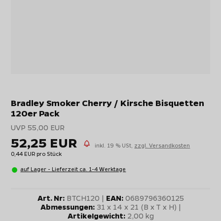
Bradley Smoker Cherry / Kirsche Bisquetten
120er Pack
UVP 55,00 EUR
52,25 EUR
inkl. 19 % USt,
zzgl. Versandkosten
0,44 EUR pro Stück
auf Lager - Lieferzeit ca. 1-4 Werktage
Art. Nr:
BTCH120 |
EAN:
0689796360125
Abmessungen:
31 x 14 x 21 (B x T x H) |
Artikelgewicht:
2,00 kg