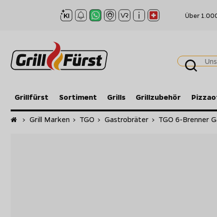
Über 1.00
Grillfürst
Sortiment
Grills
Grillzubehör
Pizzao
Startseite
>
Grill Marken
>
TGO
>
Gastrobräter
>
TGO 6-Brenner Gas