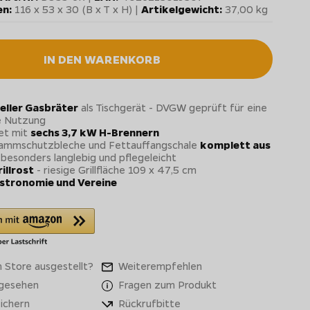
n:
116 x 53 x 30 (B x T x H) |
Artikelgewicht:
37,00 kg
IN DEN WARENKORB
eller Gasbräter
als Tischgerät - DVGW geprüft für eine
e Nutzung
et mit
sechs 3,7 kW H-Brennern
lammschutzbleche und Fettauffangschale
komplett aus
 besonders langlebig und pflegeleicht
rillrost
- riesige Grillfläche 109 x 47,5 cm
stronomie und Vereine
 Store ausgestellt?
Weiterempfehlen
 gesehen
Fragen zum Produkt
ichern
Rückrufbitte