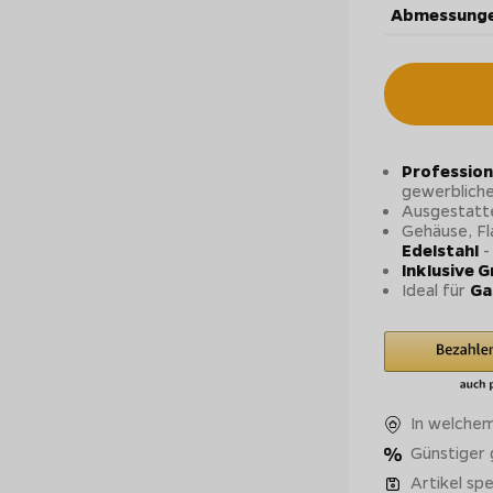
Abmessunge
Profession
gewerblich
Ausgestatt
Gehäuse, F
Edelstahl
-
Inklusive G
Ideal für
Ga
In welchem
Günstiger
Artikel spe