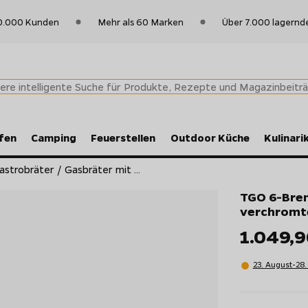
0.000 Kunden
Mehr als 60 Marken
Über 7.000 lagernd
fen
Camping
Feuerstellen
Outdoor Küche
Kulinari
trobräter / Gasbräter mit ...
TGO 6-Bren
verchromt
1.049,
23. August-28.