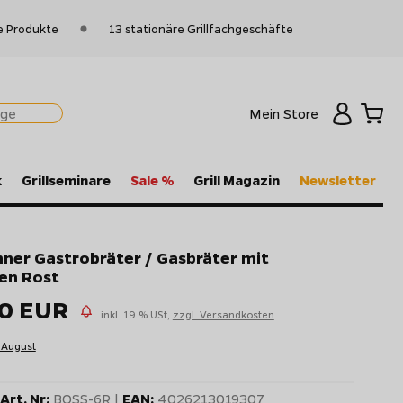
e Produkte
13 stationäre Grillfachgeschäfte
Mein Store
k
Grillseminare
Sale %
Grill Magazin
Newsletter
ner Gastrobräter / Gasbräter mit
en Rost
90 EUR
inkl. 19 % USt,
zzgl. Versandkosten
 August
Art. Nr:
BOSS-6R |
EAN:
4026213019307