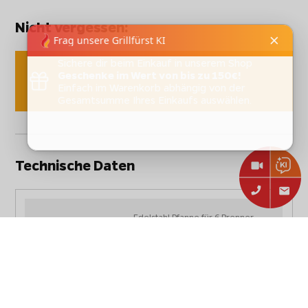
Nicht vergessen:
Sichere dir beim Einkauf in unserem Shop
Geschenke im Wert von bis zu 150€!
Einfach im Warenkorb abhängig von der
Gesamtsumme Ihres Einkaufs auswählen.
Technische Daten
Edelstahl Pfanne für 6 Brenner
Artikelbezeichnung:
Gastrobräter TGO
Artikelnummer:
EP-6
109,5 x 48 x 6cm (Bodenmaß x
Abmessungen:
Höhe)