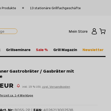
e Produkte
13 stationäre Grillfachgeschäfte
Mein Store
k
Grillseminare
Sale %
Grill Magazin
Newsletter
ner Gastrobräter / Gasbräter mit
e
 EUR
inkl. 19 % USt,
zzgl. Versandkosten
eferzeit ca. 1-4 Werktage
Art. Nr:
BOSS-2P |
EAN:
4026213002538