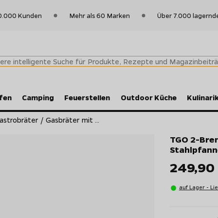
0.000 Kunden
Mehr als 60 Marken
Über 7.000 lagernd
fen
Camping
Feuerstellen
Outdoor Küche
Kulinari
trobräter / Gasbräter mit ...
TGO 2-Bren
Stahlpfann
249,90
auf Lager - Li