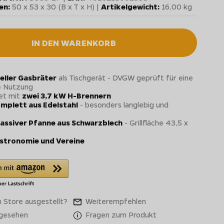
en:
50 x 53 x 30 (B x T x H) |
Artikelgewicht:
16,00 kg
IN DEN WARENKORB
eller Gasbräter
als Tischgerät - DVGW geprüft für eine
e Nutzung
et mit
zwei 3,7 kW H-Brennern
mplett aus Edelstahl
- besonders langlebig und
massiver Pfanne aus Schwarzblech
- Grillfläche 43,5 x
stronomie und Vereine
 Store ausgestellt?
Weiterempfehlen
 gesehen
Fragen zum Produkt