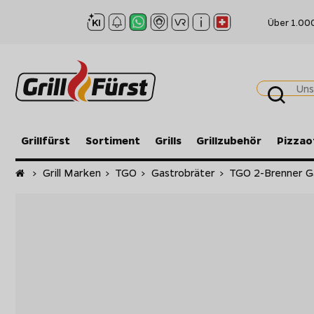
Über 1.00
Grillfürst
Sortiment
Grills
Grillzubehör
Pizzao
Startseite
>
Grill Marken
>
TGO
>
Gastrobräter
>
TGO 2-Brenner Gas