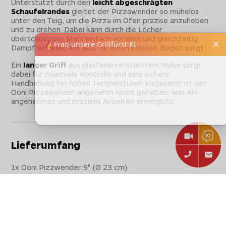
Unterstützt durch den
leicht abgeschrägten
Schaufelrandes
gleitet der Pizzawender so mühelos
unter den Teig, um die Pizza im Ofen präzise anzuheben
und zu drehen. Dabei kann durch die Löcher
überschüssiges Mehl einfach abfallen und gleichzeitig
Dampf entweichen, was für einen krossen Boden sorgt.
Ein
langer Griff
aus glasfaserverstärktem Nylon sorgt
dabei für maximale Kontrolle und eine sichere
Handhabung bei hohen Temperaturen. Insgesamt ist der
Ooni Pizzawender angenehm leicht gehalten, was ein
angenehmes und präzises Arbeiten ermöglicht.
Lieferumfang
1x Ooni Pizzwender 9" (Ø 23 cm)
Nicht vergessen:
Sichere dir beim Einkauf in unserem Shop