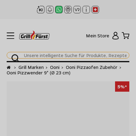
Mein Store
Startseite
>
Grill Marken
>
Ooni
>
Ooni Pizzaofen Zubehör
>
Ooni Pizzwender 9" (Ø 23 cm)
5%*