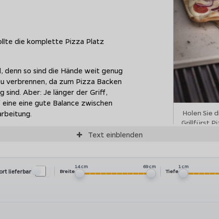
ollte die komplette Pizza Platz
l, denn so sind die Hände weit genug
 zu verbrennen, da zum Pizza Backen
sind. Aber: Je länger der Griff,
uf eine eine gute Balance zwischen
Holen Sie 
arbeitung.
Grillfürst 
Text
einblenden
 Ecke. Mit geübter Hand wird damit
echt italienisches Feeling auf.
14 cm
69 cm
1 cm
ort lieferbar
Breite
Tiefe
ck gefertigt, sodass es keine
zzaschaufeln aus Edelstahl, besitzen
 und von dem Holz schieben lässt.