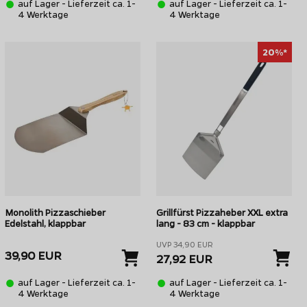
auf Lager - Lieferzeit ca. 1-
auf Lager - Lieferzeit ca. 1-
4 Werktage
4 Werktage
schiebers.
ch das nicht an. Hier ein langer Griff von Vorteil, um die
20%*
Monolith Pizzaschieber
Grillfürst Pizzaheber XXL extra
Edelstahl, klappbar
lang - 83 cm - klappbar
UVP 34,90 EUR
39,90 EUR
27,92 EUR
auf Lager - Lieferzeit ca. 1-
auf Lager - Lieferzeit ca. 1-
4 Werktage
4 Werktage