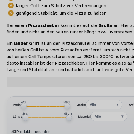
langer Griff zum Schutz vor Verbrennungen
genügend Stabilität, um die Pizza zu halten
Bei einem
Pizzaschieber
kommt es auf die
Größe
an. Hier s
finden und nicht an den Seiten runter hängt bzw. üverstehen.
Ein
langer Griff
ist an der Pizzaschaufel ist immer von Vortei
von heißen Grill bzw. vom Pizzaofen entfernt, um sich nicht
auf einem Grill Temperaturen von ca. 250 bis 300°C notwendig 
desto instabiler ist der Pizzaschieber. Hier kommt es also a
Länge und Stabilität an - und natürlich auch auf eine gute Ver
Pizzaschieber aus Holz
Pizzaschieber aus Holz
kennt man oft vom Italiener um die
die Pizza in den Ofen und wieder heraus befördert. Da kommt 
22 €
250 €
Alle
sof
Preis
Marke
Die Modelle aus Holz sind sehr stabil und meist aus einem Stü
36 cm
93 cm
Sollbruchstellen gibt. Da diese Modelle dicker sind als die Pi
Alle
Länge
Material
sie vorne abgeflachte Kanten, damit sich die Pizza leicht auf
41
Produkte gefunden