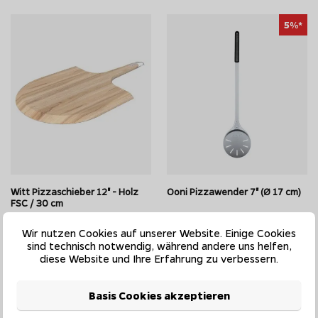
5%*
Witt Pizzaschieber 12" - Holz
Ooni Pizzawender 7" (Ø 17 cm)
FSC / 30 cm
Wir nutzen Cookies auf unserer Website. Einige Cookies
sind technisch notwendig, während andere uns helfen,
UVP 60,00 EUR
49,95 EUR
diese Website und Ihre Erfahrung zu verbessern.
57,00 EUR
auf Lager - Lieferzeit ca. 1-
auf Lager - Lieferzeit ca. 1-
Basis Cookies akzeptieren
4 Werktage
4 Werktage