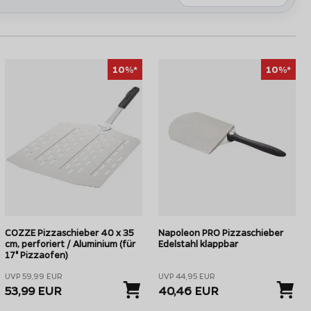
10%*
10%*
COZZE Pizzaschieber 40 x 35
Napoleon PRO Pizzaschieber
cm, perforiert / Aluminium (für
Edelstahl klappbar
17" Pizzaofen)
OFYR Holz Pizzaschieber
UVP 59,99 EUR
UVP 44,95 EUR
53,99 EUR
40,46 EUR