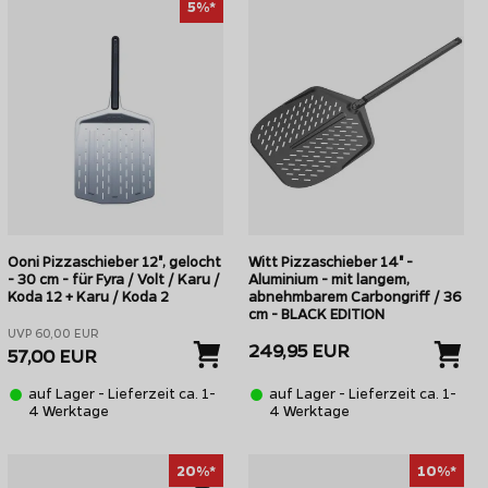
5%*
Ooni Pizzaschieber 12", gelocht
Witt Pizzaschieber 14" -
- 30 cm - für Fyra / Volt / Karu /
Aluminium - mit langem,
Koda 12 + Karu / Koda 2
abnehmbarem Carbongriff / 36
cm - BLACK EDITION
UVP 60,00 EUR
249,95 EUR
57,00 EUR
auf Lager - Lieferzeit ca. 1-
auf Lager - Lieferzeit ca. 1-
4 Werktage
4 Werktage
20%*
10%*