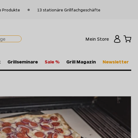
e Produkte
13 stationäre Grillfachgeschäfte
Mein Store
k
Grillseminare
Sale %
Grill Magazin
Newsletter