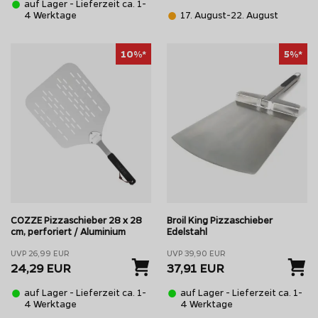
auf Lager - Lieferzeit ca. 1-
4 Werktage
17. August-22. August
Test
findest du hilfreiche Tipps zum Kauf eines geeigneten Pizza
r Pizza nutzen. Nur bei der Verwendung eines Pizzaofens bietet si
10%*
5%*
COZZE Pizzaschieber 28 x 28
Broil King Pizzaschieber
cm, perforiert / Aluminium
Edelstahl
UVP 26,99 EUR
UVP 39,90 EUR
24,29 EUR
37,91 EUR
auf Lager - Lieferzeit ca. 1-
auf Lager - Lieferzeit ca. 1-
4 Werktage
4 Werktage