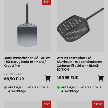
5%*
Ooni Pizzaschieber 16" - 40 cm
Witt Pizzaschieber 14" -
- für Karu / Koda 16 + Karu /
Aluminium - mit abnehmbarem
Koda 2 Pro
Carbongriff / 36 cm - BLACK
EDITION
UVP 70,00 EUR
189,95 EUR
66,50 EUR
auf Lager - Lieferzeit ca. 1-
auf Lager - Lieferzeit ca. 1-
4 Werktage
4 Werktage
5%*
10%*