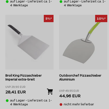
auf Lager - Lieferzeit ca. 1-
auf Lager - Lieferzeit ca. 1-
4 Werktage
4 Werktage
Du kannst Dich nicht entscheiden? In unserem
Pizzaschaufel 
Alternativ können Sie auch ein
Pizzablech
zur Vorbereitung de
5%*
10%*
Pizza in und aus dem Ofen zu befördern.
Broil King Pizzaschieber
Outdoorchef Pizzaschieber
Imperial extra-breit
Aluminium
UVP 29,90 EUR
UVP 49,95 EUR
28,41 EUR
44,96 EUR
auf Lager - Lieferzeit ca. 1-
4 Werktage
nicht mehr lieferbar