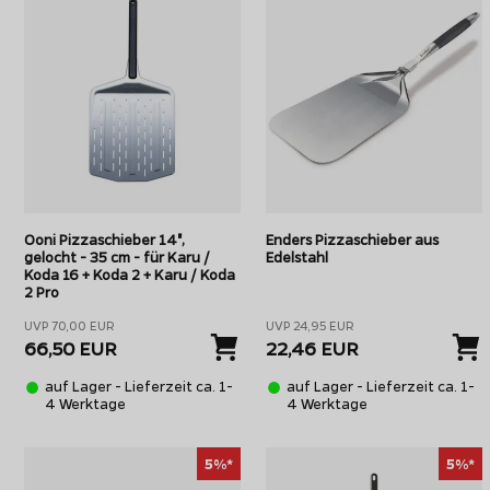
Ooni Pizzaschieber 14",
Enders Pizzaschieber aus
gelocht - 35 cm - für Karu /
Edelstahl
Koda 16 + Koda 2 + Karu / Koda
2 Pro
UVP 70,00 EUR
UVP 24,95 EUR
66,50 EUR
22,46 EUR
auf Lager - Lieferzeit ca. 1-
auf Lager - Lieferzeit ca. 1-
4 Werktage
4 Werktage
5%*
5%*