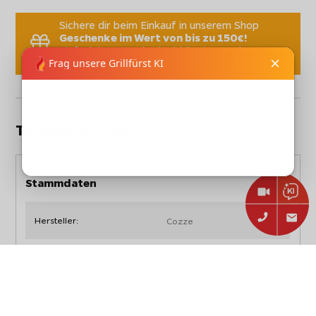
Sichere dir beim Einkauf in unserem Shop
Geschenke im Wert von bis zu 150€!
Einfach im Warenkorb abhängig von der
Gesamtsumme Ihres Einkaufs auswählen.
Technische Daten
Stammdaten
Hersteller:
Cozze
COZZE Pizzaschieber 30 x
30 cm, perforiert /
Artikelbezeichnung:
Aluminium (für 13"
Pizzaofen)