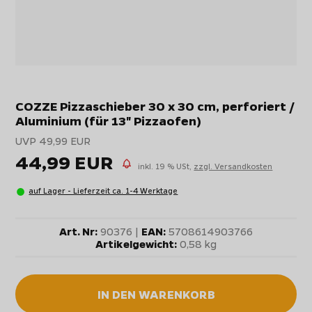
COZZE Pizzaschieber 30 x 30 cm, perforiert /
Aluminium (für 13" Pizzaofen)
UVP 49,99 EUR
44,99 EUR
inkl. 19 % USt,
zzgl. Versandkosten
auf Lager - Lieferzeit ca. 1-4 Werktage
Art. Nr:
90376 |
EAN:
5708614903766
Artikelgewicht:
0,58 kg
IN DEN WARENKORB