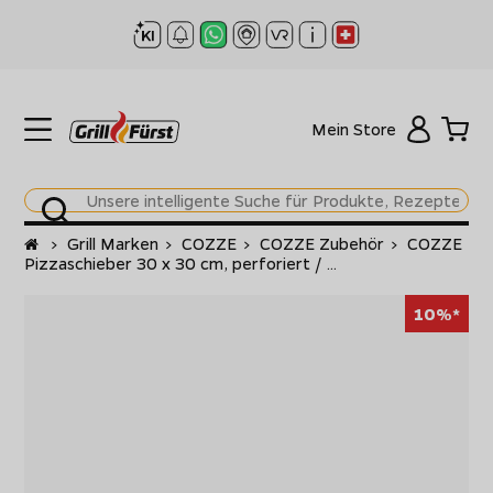
Mein Store
Startseite
>
Grill Marken
>
COZZE
>
COZZE Zubehör
>
COZZE
Pizzaschieber 30 x 30 cm, perforiert / ...
10%*