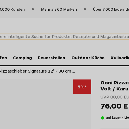
0.000 Kunden
Mehr als 60 Marken
Über 7.000 lagernd
fen
Camping
Feuerstellen
Outdoor Küche
Kulinari
Pizzaschieber Signature 12" - 30 cm ...
Ooni Pizzas
5%*
Volt / Karu
UVP 80,00 E
76,00 
auf Lager - Li