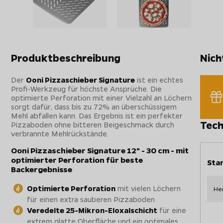
Produktbeschreibung
Nich
Der
Ooni Pizzaschieber Signature
ist ein echtes
Profi-Werkzeug für höchste Ansprüche. Die
optimierte Perforation mit einer Vielzahl an Löchern
sorgt dafür, dass bis zu 72% an überschüssigem
Mehl abfallen kann. Das Ergebnis ist ein perfekter
Tech
Pizzaboden ohne bitteren Beigeschmack durch
verbrannte Mehlrückstände.
Ooni Pizzaschieber Signature 12" - 30 cm - mit
optimierter Perforation für beste
Sta
Backergebnisse
Optimierte Perforation
mit vielen Löchern
Her
für einen extra sauberen Pizzaboden
Veredelte 25-Mikron-Eloxalschicht
für eine
extrem glatte Oberfläche und ein optimales