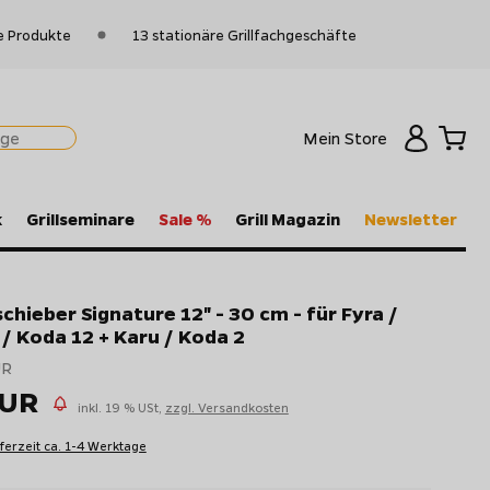
e Produkte
13 stationäre Grillfachgeschäfte
Mein Store
k
Grillseminare
Sale %
Grill Magazin
Newsletter
chieber Signature 12" - 30 cm - für Fyra /
 / Koda 12 + Karu / Koda 2
UR
EUR
inkl. 19 % USt,
zzgl. Versandkosten
eferzeit ca. 1-4 Werktage