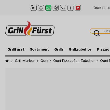
Über 1.00
Grillfürst
Sortiment
Grills
Grillzubehör
Pizzao
Startseite
>
Grill Marken
>
Ooni
>
Ooni Pizzaofen Zubehör
>
Ooni 