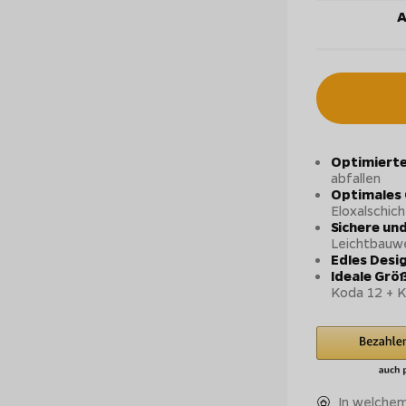
A
Optimierte
abfallen
Optimales 
Eloxalschich
Sichere un
Leichtbauwe
Edles Desi
Ideale Grö
Koda 12 + K
In welchem