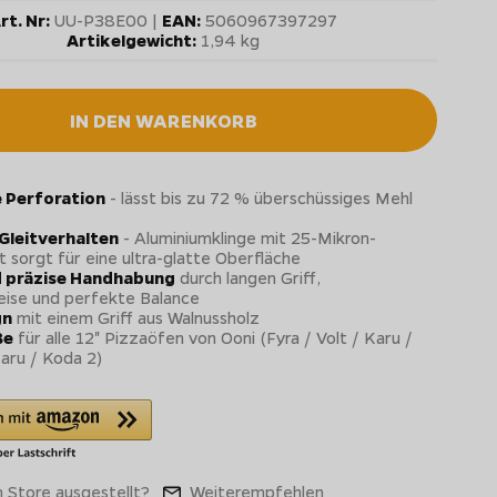
rt. Nr:
UU-P38E00 |
EAN:
5060967397297
Artikelgewicht:
1,94 kg
IN DEN WARENKORB
 Perforation
- lässt bis zu 72 % überschüssiges Mehl
Gleitverhalten
- Aluminiumklinge mit 25-Mikron-
t sorgt für eine ultra-glatte Oberfläche
d präzise Handhabung
durch langen Griff,
ise und perfekte Balance
gn
mit einem Griff aus Walnussholz
ße
für alle 12" Pizzaöfen von Ooni (Fyra / Volt / Karu /
aru / Koda 2)
 Store ausgestellt?
Weiterempfehlen