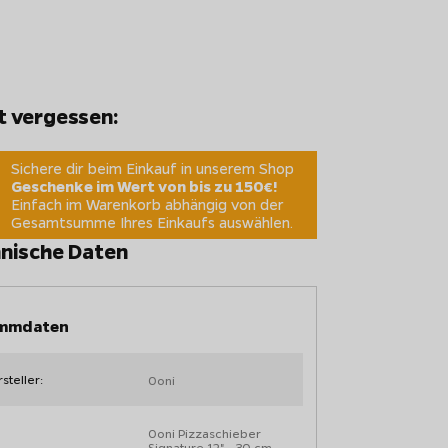
t vergessen:
Sichere dir beim Einkauf in unserem Shop
Geschenke im Wert von bis zu 150€!
Einfach im Warenkorb abhängig von der
Gesamtsumme Ihres Einkaufs auswählen.
nische Daten
mmdaten
steller:
Ooni
Ooni Pizzaschieber
Signature 12" - 30 cm -