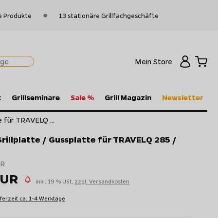
e Produkte
13 stationäre Grillfachgeschäfte
Mein Store
k
Grillseminare
Sale %
Grill Magazin
Newsletter
e für TRAVELQ ...
rillplatte / Gussplatte für TRAVELQ 285 /
UR
EUR
inkl. 19 % USt,
zzgl. Versandkosten
eferzeit ca. 1-4 Werktage