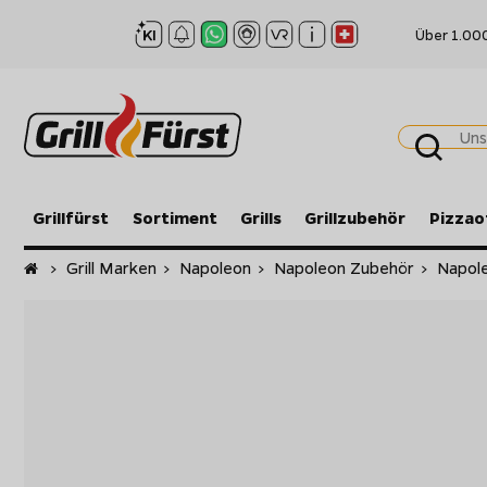
Über 1.00
Grillfürst
Sortiment
Grills
Grillzubehör
Pizzao
Startseite
>
Grill Marken
>
Napoleon
>
Napoleon Zubehör
>
Napole