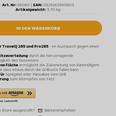
Art. Nr:
56080 |
EAN:
0629162560803
Artikelgewicht:
3,70 kg
IN DEN WARENKORB
r TravelQ 285 und Pro285
- im Austausch gegen einen
itzeverteilung
durch die hervorragende
higkeit des Gusseisens
ne Fläche
ermöglicht die Zubereitung von kleinteiligem
ne dass etwas durch die Grillroste fallen kann
für
Spiegelei oder Pancakes vom Grill
arung
zum Abtropfen von Fett
 Store ausgestellt?
Weiterempfehlen