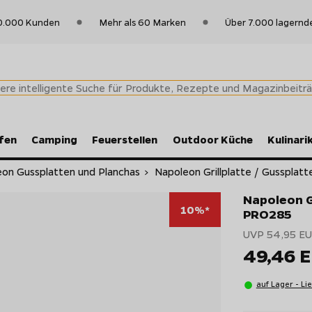
0.000 Kunden
Mehr als 60 Marken
Über 7.000 lagernd
fen
Camping
Feuerstellen
Outdoor Küche
Kulinari
on Gussplatten und Planchas
>
Napoleon Grillplatte / Gussplatt
Napoleon G
10%*
PRO285
UVP 54,95 E
49,46 
auf Lager - Li