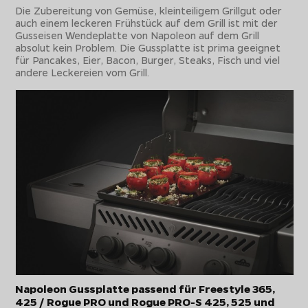
Die Zubereitung von Gemüse, kleinteiligem Grillgut oder
auch einem leckeren Frühstück auf dem Grill ist mit der
Gusseisen Wendeplatte von Napoleon auf dem Grill
absolut kein Problem. Die Gussplatte ist prima geeignet
für Pancakes, Eier, Bacon, Burger, Steaks, Fisch und viel
andere Leckereien vom Grill.
Napoleon Gussplatte passend für Freestyle 365,
425 / Rogue PRO und Rogue PRO-S 425, 525 und