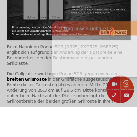
Beim Napoleon Rogue 525 (R525, RXT525, RSE525)
ergibt sich aufgrund der Änderung der Rostbreite eine
Besonderheit bei der Bestimmung der passenden
Grillplatte.
Die Grillplatte wird beim Rogue 525 gegen einen der
breiten Grillroste
in der Grillfläche ausgetauscht. Bei der
Breite dieser Grillroste gab es aber ca. Mitte 2020 eine
Änderung von 25,3 cm auf 29,5 cm. Bitte kontrollieren Sie
daher beim Nachkauf der Platte unbedingt die
Grillrostbreite der beiden großen Grillroste in Ihrem Grill.
Nicht die richtige Platte? Dann stöbern Sie einfach
weitern in unserem Sortiment und finden Sie die passende
Grillplatte
für Ihren Grill von Napoleon und vielen weiteren
Herstellern.