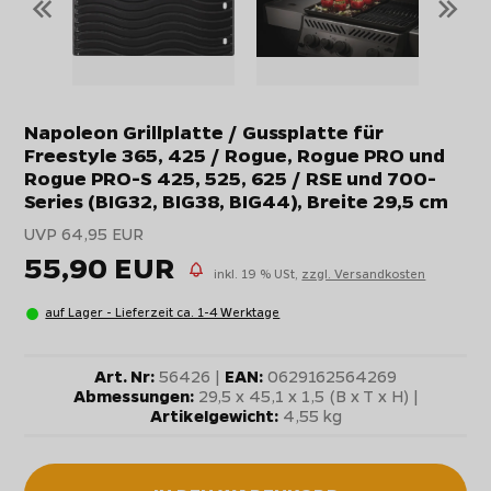
«
»
Napoleon Grillplatte / Gussplatte für
Freestyle 365, 425 / Rogue, Rogue PRO und
Rogue PRO-S 425, 525, 625 / RSE und 700-
Series (BIG32, BIG38, BIG44), Breite 29,5 cm
UVP 64,95 EUR
55,90 EUR
inkl. 19 % USt,
zzgl. Versandkosten
auf Lager - Lieferzeit ca. 1-4 Werktage
Art. Nr:
56426 |
EAN:
0629162564269
Abmessungen:
29,5 x 45,1 x 1,5 (B x T x H) |
Artikelgewicht:
4,55 kg