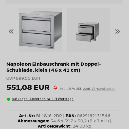
«
»
Napoleon Einbauschrank mit Doppel-
Schublade, klein (46 x 41 cm)
UVP 599,00 EUR
551,08 EUR
inkl. 19 % USt,
zzgl. Versandkosten
auf Lager - Lieferzeit ca. 1-4 Werktage
Art. Nr:
BI-1816-2DR |
EAN:
0629162131546
Abmessungen:
54,6 x 59,7 x 50,2 (B x T x H) |
Artikelgewicht:
24,00 kg