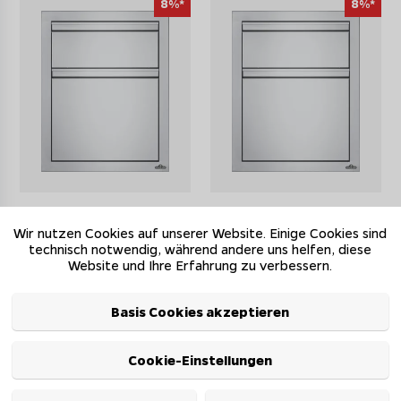
8%*
8%*
Napoleon Einbauschrank mit 2
Napoleon Einbauschrank mit
Schubladen (46 x 61 cm)
Mülleimerschrank und
Wir nutzen Cookies auf unserer Website. Einige Cookies sind
Küchenrollenhalter (46 x 61
technisch notwendig, während andere uns helfen, diese
cm)
Website und Ihre Erfahrung zu verbessern.
UVP 649,00 EUR
UVP 649,00 EUR
597,08 EUR
597,08 EUR
Basis Cookies akzeptieren
auf Lager - Lieferzeit ca.
auf Lager - Lieferzeit ca.
1-4 Werktage
1-4 Werktage
Cookie-Einstellungen
8%*
8%*