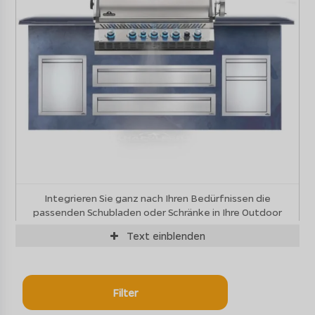
Integrieren Sie ganz nach Ihren Bedürfnissen die
passenden Schubladen oder Schränke in Ihre Outdoor
Küche
Text
einblenden
Für alle Individualisten, die eine
hochwertige und extrem
langlebige Lösung
für die Gestaltung der Outdoor
Küche suchen, bieten die
Napoleon Einbauelemente
Filter
und Module
die perfekte Basis für sämtliche