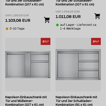
Tür und 3er Schubladen-
Tür und 2er Schubladen-
sorgen für Grillspaß in der Outdoor Küche über viele Jahre
Kombination (107 x 61 cm)
Kombination (107 x 61 cm)
hinweg.
UVP 1.099,00 EUR
UVP 1.199,00 EUR
1.011,08 EUR
Individuell und flexibel kombinierbar - Napoleon
1.103,08 EUR
Einbauschränke und Türen
auf Lager - Lieferzeit ca.
5-10 Tage
1-4 Werktage
8%*
8%*
Die Einbauschrank Kombinationen aus Tür und
Schubladen bieten viel Stauraum
Napoleon Einbauschrank mit
Napoleon Einbauschrank mit
Geräumige
Einbauschränke oder nur eine Türblende
?
Tür und Mülleimer-
Tür und 3er Schubladen-
Das bleibt Ihnen überlassen, denn der Einbauschrank ist
Kombination (107 x 61 cm)
Kombination (91 x 61 cm)