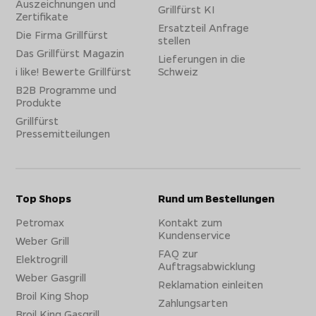
Auszeichnungen und
Grillfürst KI
Zertifikate
Ersatzteil Anfrage
Die Firma Grillfürst
stellen
Das Grillfürst Magazin
Lieferungen in die
i like! Bewerte Grillfürst
Schweiz
B2B Programme und
Produkte
Grillfürst
Pressemitteilungen
Top Shops
Rund um Bestellungen
Petromax
Kontakt zum
Kundenservice
Weber Grill
FAQ zur
Elektrogrill
Auftragsabwicklung
Weber Gasgrill
Reklamation einleiten
Broil King Shop
Zahlungsarten
Broil King Gasgrill