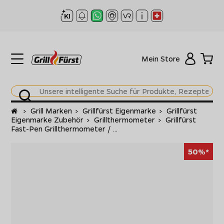
Mein Store
Startseite
>
Grill Marken
>
Grillfürst Eigenmarke
>
Grillfürst
Eigenmarke Zubehör
>
Grillthermometer
>
Grillfürst
Fast-Pen Grillthermometer / ...
50%*