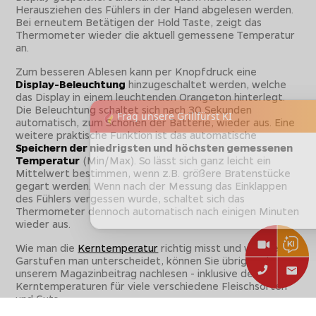
Herausziehen des Fühlers in der Hand abgelesen werden.
Bei erneutem Betätigen der Hold Taste, zeigt das
Thermometer wieder die aktuell gemessene Temperatur
an.
Zum besseren Ablesen kann per Knopfdruck eine
Display-Beleuchtung
hinzugeschaltet werden, welche
das Display in einem leuchtenden Orangeton hinterlegt.
Die Beleuchtung schaltet sich nach 30 Sekunden
automatisch, zum Schonen der Batterie, wieder aus. Eine
weitere praktische Funktion ist das automatische
Speichern der niedrigsten und höchsten gemessenen
Temperatur
(Min/Max). So lässt sich ganz leicht ein
Mittelwert bestimmen, wenn z.B. größere Bratenstücke
gegart werden. Wenn nach der Messung das Einklappen
des Fühlers vergessen wurde, schaltet sich das
Thermometer dennoch automatisch nach einigen Minuten
wieder aus.
Wie man die
Kerntemperatur
richtig misst und welche
Garstufen man unterscheidet, können Sie übrigens in
unserem Magazinbeitrag nachlesen - inklusive der
Kerntemperaturen für viele verschiedene Fleischsorten
und Cuts.