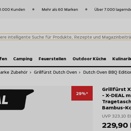
0.000 Kunden
Mehr als 60 Marken
Über 7.000 lagernd
fen
Camping
Feuerstellen
Outdoor Küche
Kulinari
nmarke Zubehör
>
Grillfürst Dutch Oven
>
Dutch Oven BBQ Edition
Grillfürst
29%*
- X-DEAL mi
Tragetasche
Bambus-Ko
UVP 323,10 E
229,90