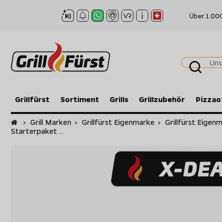
Über 1.00
Grillfürst
Sortiment
Grills
Grillzubehör
Pizzao
Startseite
>
Grill Marken
>
Grillfürst Eigenmarke
>
Grillfürst Eige
Starterpaket ...