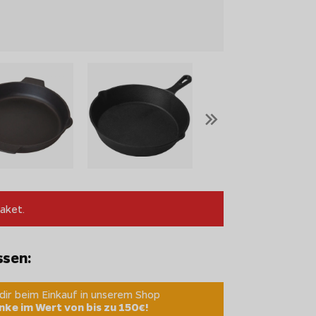
»
aket.
ssen:
 dir beim Einkauf in unserem Shop
ke im Wert von bis zu 150€!