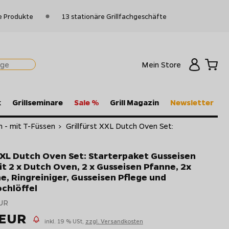
e Produkte
13 stationäre Grillfachgeschäfte
Mein Store
k
Grillseminare
Sale %
Grill Magazin
Newsletter
 - mit T-Füssen
>
Grillfürst XXL Dutch Oven Set:
 XXL Dutch Oven Set: Starterpaket Gusseisen
t 2 x Dutch Oven, 2 x Gusseisen Pfanne, 2x
, Ringreiniger, Gusseisen Pflege und
chlöffel
UR
 EUR
inkl. 19 % USt,
zzgl. Versandkosten