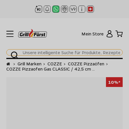
Mein Store
Startseite
>
Grill Marken
>
COZZE
>
COZZE Pizzaöfen
>
COZZE Pizzaofen Gas CLASSIC / 42,5 cm ...
10%*