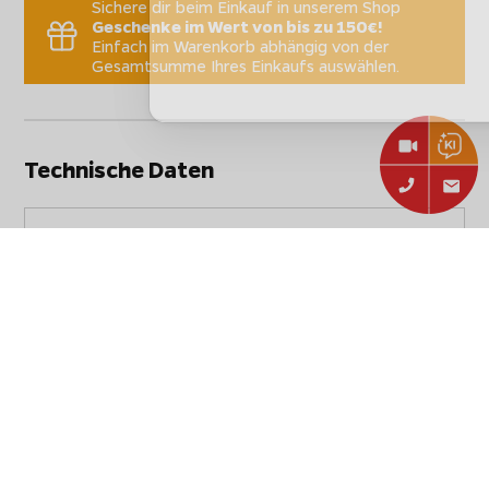
Sichere dir beim Einkauf in unserem Shop
Geschenke im Wert von bis zu 150€!
Einfach im Warenkorb abhängig von der
Gesamtsumme Ihres Einkaufs auswählen.
Technische Daten
Stammdaten
Hersteller:
Cozze
COZZE Pizzaofen Gas
Artikelbezeichnung:
CLASSIC / 42,5 cm (17") -
inkl. Hitzeschild
Artikelnummer:
90865