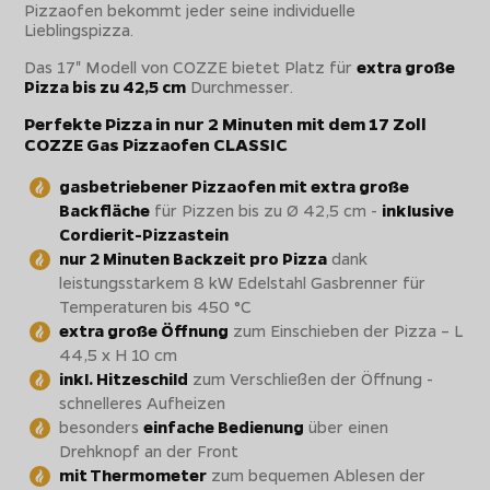
Pizzaofen bekommt jeder seine individuelle
Lieblingspizza.
Das 17" Modell von COZZE bietet Platz für
extra große
Pizza bis zu 42,5 cm
Durchmesser.
Perfekte Pizza in nur 2 Minuten mit dem 17 Zoll
COZZE Gas Pizzaofen CLASSIC
gasbetriebener Pizzaofen mit extra große
Backfläche
für Pizzen bis zu Ø 42,5 cm -
inklusive
Cordierit-Pizzastein
nur
2 Minuten Backzeit
pro Pizza
dank
leistungsstarkem 8 kW Edelstahl Gasbrenner für
Temperaturen bis 450 °C
extra große Öffnung
zum Einschieben der Pizza – L
44,5 x H 10 cm
inkl. Hitzeschild
zum Verschließen der Öffnung -
schnelleres Aufheizen
besonders
einfache Bedienung
über einen
Drehknopf an der Front
mit Thermometer
zum bequemen Ablesen der