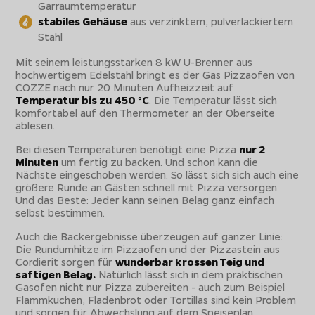
Garraumtemperatur
stabiles Gehäuse
aus verzinktem, pulverlackiertem
Stahl
Mit seinem leistungsstarken 8 kW U-Brenner aus
hochwertigem Edelstahl bringt es der Gas Pizzaofen von
COZZE nach nur 20 Minuten Aufheizzeit auf
Temperatur bis zu 450 °C
. Die Temperatur lässt sich
komfortabel auf den Thermometer an der Oberseite
ablesen.
Bei diesen Temperaturen benötigt eine Pizza
nur 2
Minuten
um fertig zu backen. Und schon kann die
Nächste eingeschoben werden. So lässt sich sich auch eine
größere Runde an Gästen schnell mit Pizza versorgen.
Und das Beste: Jeder kann seinen Belag ganz einfach
selbst bestimmen.
Auch die Backergebnisse überzeugen auf ganzer Linie:
Die Rundumhitze im Pizzaofen und der Pizzastein aus
Cordierit sorgen für
wunderbar krossen Teig und
saftigen Belag.
Natürlich lässt sich in dem praktischen
Gasofen nicht nur Pizza zubereiten - auch zum Beispiel
Flammkuchen, Fladenbrot oder Tortillas sind kein Problem
und sorgen für Abwechslung auf dem Speiseplan.