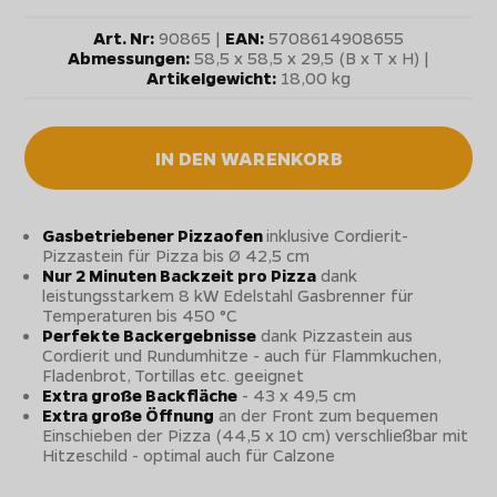
Art. Nr:
90865 |
EAN:
5708614908655
Abmessungen:
58,5 x 58,5 x 29,5 (B x T x H) |
Artikelgewicht:
18,00 kg
IN DEN WARENKORB
Gasbetriebener Pizzaofen
inklusive Cordierit-
Pizzastein für Pizza bis Ø 42,5 cm
Nur 2 Minuten Backzeit pro Pizza
dank
leistungsstarkem 8 kW Edelstahl Gasbrenner für
Temperaturen bis 450 °C
Perfekte Backergebnisse
dank Pizzastein aus
Cordierit und Rundumhitze - auch für Flammkuchen,
Fladenbrot, Tortillas etc. geeignet
Extra große Backfläche
- 43 x 49,5 cm
Extra große Öffnung
an der Front zum bequemen
Einschieben der Pizza (44,5 x 10 cm) verschließbar mit
Hitzeschild - optimal auch für Calzone