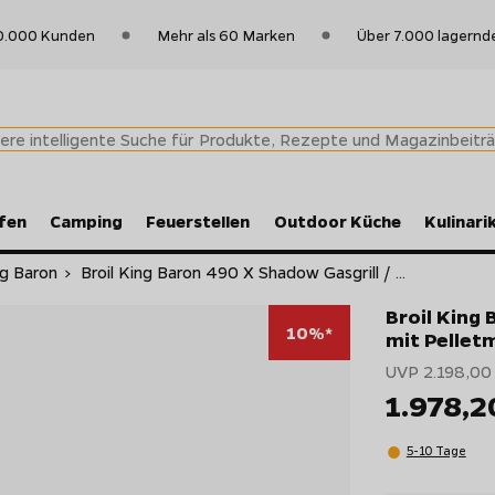
0.000 Kunden
Mehr als 60 Marken
Über 7.000 lagernd
fen
Camping
Feuerstellen
Outdoor Küche
Kulinari
ng Baron
>
Broil King Baron 490 X Shadow Gasgrill / ...
Broil King 
10%*
mit Pellet
UVP 2.198,00
1.978,
5-10 Tage