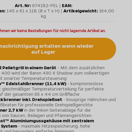
Art. Nr:
674182-PEL |
EAN:
n:
145 x 61 x 118 (B x T x H) |
Artikelgewicht:
164,00
kg
hmen wir keine Bestellungen für nicht lagernde Artikel an.
nachrichtigung erhalten wenn wieder
auf Lager
d Pelletgrill in einem Gerät
- Mit dem zusätzlichen
 400 wird der Baron 490 X Shadow zum vollwertigen
 mit smarter Temperatursteuerung
e™ Edelstahlbrenner (11,4 kW)
- kompromisslose
t gleichmäßiger Temperaturverteilung für perfekte
uf der gesamten 65 x 44 cm Grillfläche
kbrenner inkl. Drehspießset
- knusprige Hähnchen und
eßbraten für professionelle Drehspießgerichte
ner 2,7 kW
in der linken Seitenablage für die
 von Saucen, Beilagen und Pfannengerichten.
st™ Aluminiumgussgehäuse mit zentralem
 System
- maximale Hitzespeicherung, hohe
it und besonders einfache Reinigung