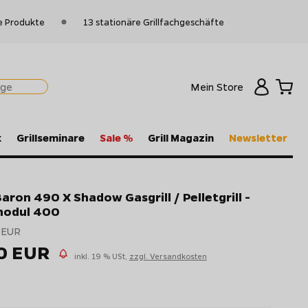
e Produkte
13 stationäre Grillfachgeschäfte
Mein Store
k
Grillseminare
Sale %
Grill Magazin
Newsletter
Baron 490 X Shadow Gasgrill / Pelletgrill -
modul 400
 EUR
20 EUR
inkl. 19 % USt,
zzgl. Versandkosten