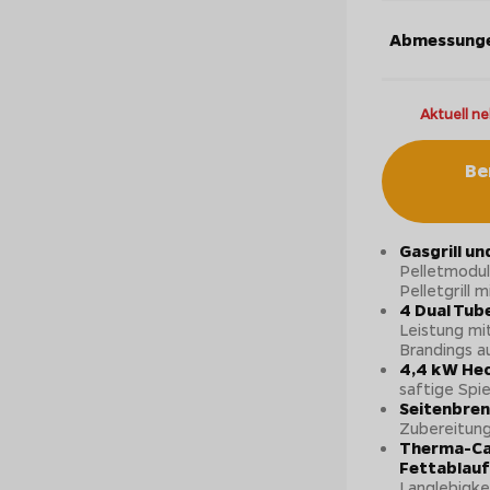
Abmessunge
Aktuell ne
Be
Gasgrill un
Pelletmodul
Pelletgrill
4 Dual Tub
Leistung mi
Brandings a
4,4 kW Hec
saftige Spi
Seitenbren
Zubereitung
Therma-Ca
Fettablauf
Langlebigke