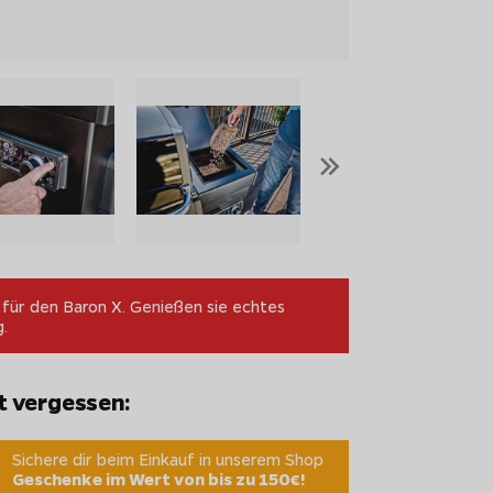
»
e für den Baron X. Genießen sie echtes
g.
t vergessen:
Sichere dir beim Einkauf in unserem Shop
Geschenke im Wert von bis zu 150€!