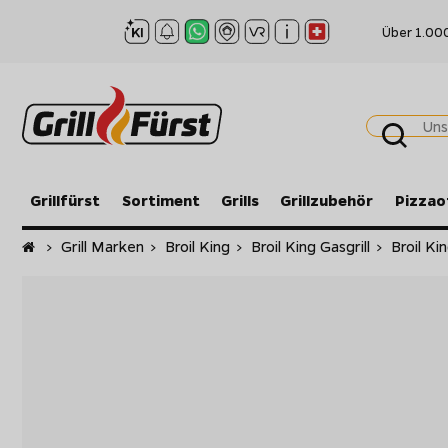
Über 1.00
Grillfürst
Sortiment
Grills
Grillzubehör
Pizzao
Startseite
>
Grill Marken
>
Broil King
>
Broil King Gasgrill
>
Broil Ki