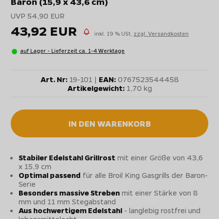
Baron (15,9 x 43,6 cm)
UVP 54,90 EUR
43,92 EUR
inkl. 19 % USt,
zzgl. Versandkosten
auf Lager - Lieferzeit ca. 1-4 Werktage
Art. Nr:
19-101 |
EAN:
0767523544458
Artikelgewicht:
1,70 kg
IN DEN WARENKORB
Stabiler Edelstahl Grillrost
mit einer Größe von 43,6
x 15,9 cm
Optimal passend
für alle Broil King Gasgrills der Baron-
Serie
Besonders massive Streben
mit einer Stärke von 8
mm und 11 mm Stegabstand
Aus hochwertigem Edelstahl
- langlebig rostfrei und