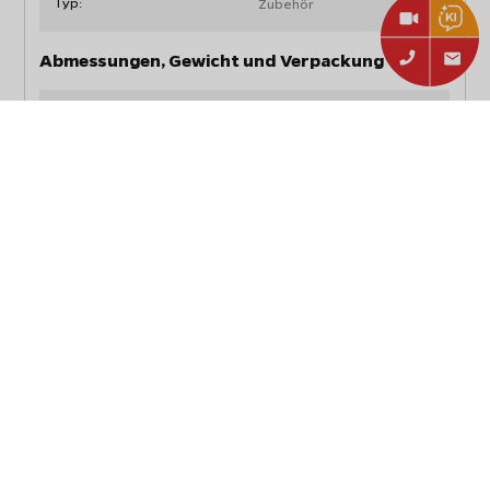
Typ:
Zubehör
Abmessungen, Gewicht und Verpackung
Breite:
43,6 cm
Tiefe:
15,9 cm
Gewicht mit Verpackung:
1,88 kg
Artikelgewicht:
1,70 kg
Materialien
Material:
Edelstahl
Materialstärke:
8 mm