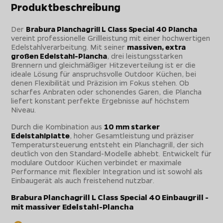
Produktbeschreibung
Der
Brabura Planchagrill L Class Special 40 Plancha
vereint professionelle Grillleistung mit einer hochwertigen
Edelstahlverarbeitung. Mit seiner
massiven, extra
großen Edelstahl-Plancha
, drei leistungsstarken
Brennern und gleichmäßiger Hitzeverteilung ist er die
ideale Lösung für anspruchsvolle Outdoor Küchen, bei
denen Flexibilität und Präzision im Fokus stehen. Ob
scharfes Anbraten oder schonendes Garen, die Plancha
liefert konstant perfekte Ergebnisse auf höchstem
Niveau.
Durch die Kombination aus
10 mm starker
Edelstahlplatte
, hoher Gesamtleistung und präziser
Temperatursteuerung entsteht ein Planchagrill, der sich
deutlich von den Standard-Modelle abhebt. Entwickelt für
modulare Outdoor Küchen verbindet er maximale
Performance mit flexibler Integration und ist sowohl als
Einbaugerät als auch freistehend nutzbar.
Brabura Planchagrill L Class Special 40 Einbaugrill -
mit massiver Edelstahl-Plancha