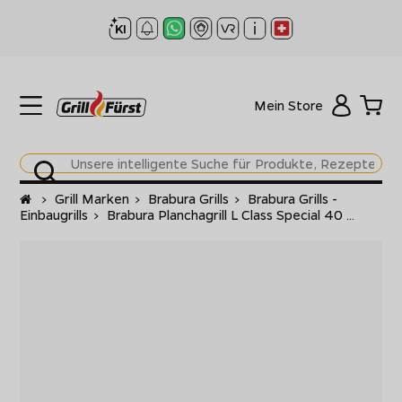
Mein Store
Startseite
>
Grill Marken
>
Brabura Grills
>
Brabura Grills -
Einbaugrills
>
Brabura Planchagrill L Class Special 40 ...