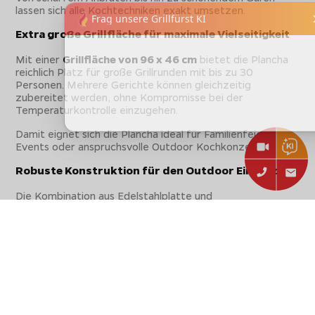
lassen sich alle Kochtechniken exakt umsetzen.
Extra große Grillfläche für maximale Vielseitigkeit
Mit einer
Grillfläche von 96 x 46 cm
bietet die Plancha
reichlich Platz für große Grillrunden mit bis zu 30
Personen. Mehrere Gerichte können gleichzeitig
zubereitet werden, ohne Kompromisse bei der
Temperaturkontrolle einzugehen.
Damit eignet sich die Plancha ideal für Familienfeiern,
Events oder anspruchsvolle Outdoor Kochkonzepte.
Robuste Konstruktion für den Outdoor Einsatz
Die Kombination aus Edelstahlplatte und
pulverbeschichtetem Edelstahlkorpus sorgt für eine
extrem langlebige und widerstandsfähige
Konstruktion
. Die Plancha ist speziell für den
ganzjährigen Einsatz im Außenbereich entwickelt und hält
auch intensiver Nutzung problemlos stand.
Durch die pflegeleichte Oberfläche und die integrierte
Fettauffangschale bleibt der Reinigungsaufwand gering
und die Plancha dauerhaft einsatzbereit.