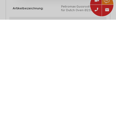
Petromax Gussrost-Einsatz
Artikelbezeichnung:
für Dutch Oven Ø23 cm
Artikelnummer:
gr
EAN:
4250435701577
Typ:
Zubehör
Abmessungen, Gewicht und Verpackung
Höhe:
0,8 cm
Durchmesser:
23 cm
Gewicht mit Verpackung:
1,05 kg