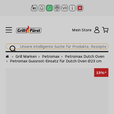
Mein Store
Startseite
>
Grill Marken
>
Petromax
>
Petromax Dutch Oven
>
Petromax Gussrost-Einsatz für Dutch Oven Ø23 cm
15%*