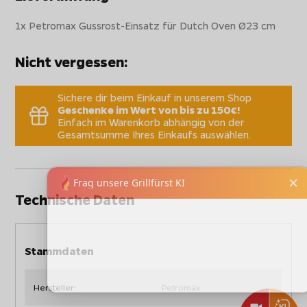
1x Petromax Gussrost-Einsatz für Dutch Oven Ø23 cm
Nicht vergessen:
Sichere dir beim Einkauf in unserem Shop
Geschenke im Wert von bis zu 150€!
Einfach im Warenkorb abhängig von der
Gesamtsumme Ihres Einkaufs auswählen.
Technische Daten
Stammdaten
Hersteller:
Petromax