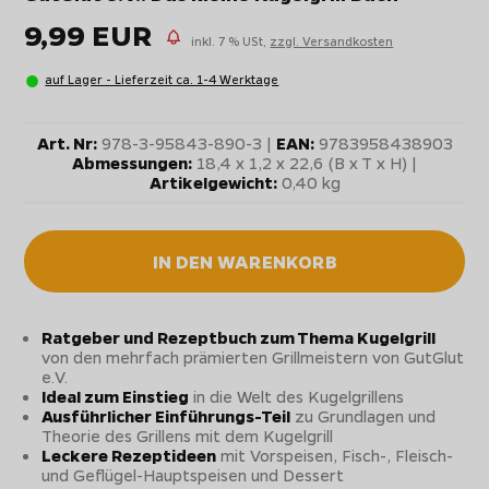
9,99 EUR
inkl. 7 % USt,
zzgl. Versandkosten
auf Lager - Lieferzeit ca. 1-4 Werktage
Art. Nr:
978-3-95843-890-3 |
EAN:
9783958438903
Abmessungen:
18,4 x 1,2 x 22,6 (B x T x H) |
Artikelgewicht:
0,40 kg
IN DEN WARENKORB
Ratgeber und Rezeptbuch zum Thema Kugelgrill
von den mehrfach prämierten Grillmeistern von GutGlut
e.V.
Ideal zum Einstieg
in die Welt des Kugelgrillens
Ausführlicher Einführungs-Teil
zu Grundlagen und
Theorie des Grillens mit dem Kugelgrill
Leckere Rezeptideen
mit Vorspeisen, Fisch-, Fleisch-
und Geflügel-Hauptspeisen und Dessert