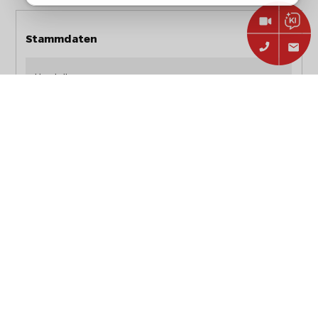
Stammdaten
Hersteller:
Heel Verlag GmbH
GutGlut e.V.: Das kleine
Artikelbezeichnung:
Kugelgrill Buch
Artikelnummer:
978-3-95843-890-3
EAN:
9783958438903
Typ:
Zubehör
Art:
Buch
Abmessungen, Gewicht und Verpackung