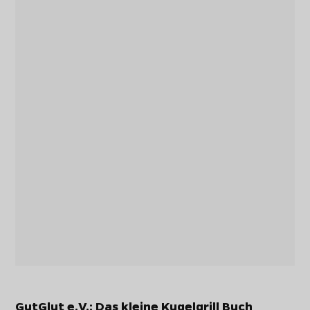
GutGlut e.V.: Das kleine Kugelgrill Buch