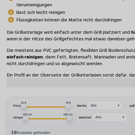
Verunreinigungen
lässt sich leicht reinigen
Flüssigkeiten können die Matte nicht durchdringen
Die Grillunterlage wird einfach unter dem Grill platziert und
h
wenn in der Hitze des Grillgefechtes mal etwas daneben geh
Die meistens aus PVC gefertigten, flexiblen Grill Bodenschu
einfach reinigen
, denn Fett, Bratensaft, Marinaden und and
nicht durchdringen und so abgewischt werden.
Ein Profil an der Oberseite der Grillunterlagen sorgt dafür, das
Matte steht.
10 €
76 €
Alle
sof
Preis
Marke
150 cm
180 cm
Alle
Länge
Material
13
Produkte gefunden