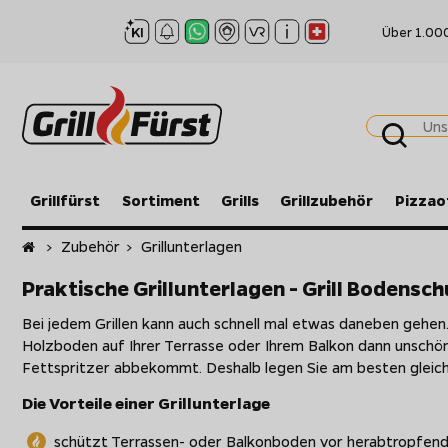
Über 1.00
Grillfürst
Sortiment
Grills
Grillzubehör
Pizzao
Startseite
>
Zubehör
>
Grillunterlagen
Praktische Grillunterlagen - Grill Bodens
Bei jedem Grillen kann auch schnell mal etwas daneben gehen.
Holzboden auf Ihrer Terrasse oder Ihrem Balkon dann unschö
Fettspritzer abbekommt. Deshalb legen Sie am besten gleic
Die Vorteile einer Grillunterlage
schützt Terrassen- oder Balkonboden vor herabtropfen