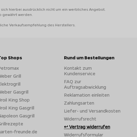
sich hierbei ausdrücklich nicht um ein werbliches Angebot.
to gewährt werden.
liche Verkaufsempfehlung des Herstellers.
Top Shops
Rund um Bestellungen
Petromax
Kontakt zum
Kundenservice
eber Grill
FAQ zur
lektrogrill
Auftragsabwicklung
eber Gasgrill
Reklamation einleiten
roil King Shop
Zahlungsarten
roil King Gasgrill
Liefer- und Versandkosten
apoleon Gasgrill
Widerrufsrecht
rillrezepte
Vertrag widerrufen
garten-freunde.de
Widerrufsformular