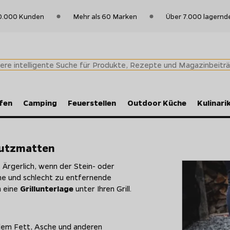
0.000 Kunden
Mehr als 60 Marken
Über 7.000 lagernd
fen
Camping
Feuerstellen
Outdoor Küche
Kulinari
chutzmatten
 Ärgerlich, wenn der Stein- oder
ne und schlecht zu entfernende
h eine
Grillunterlage
unter Ihren Grill.
dem Fett, Asche und anderen