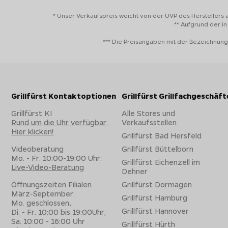
* Unser Verkaufspreis weicht von der UVP des Herstellers 
** Aufgrund der i
*** Die Preisangaben mit der Bezeichnung
Grillfürst Kontaktoptionen
Grillfürst Grillfachgeschäft
Grillfürst KI
Alle Stores und
Rund um die Uhr verfügbar:
Verkaufsstellen
Hier klicken!
Grillfürst Bad Hersfeld
Videoberatung
Grillfürst Büttelborn
Mo. - Fr. 10:00-19:00 Uhr:
Grillfürst Eichenzell im
Live-Video-Beratung
Dehner
Öffnungszeiten Filialen
Grillfürst Dormagen
März-September:
Grillfürst Hamburg
Mo. geschlossen,
Grillfürst Hannover
Di. - Fr. 10:00 bis 19:00Uhr,
Sa. 10:00 - 16:00 Uhr
Grillfürst Hürth