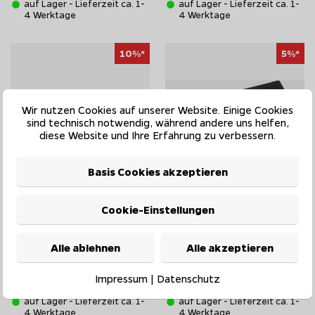
auf Lager - Lieferzeit ca. 1-
auf Lager - Lieferzeit ca. 1-
4 Werktage
4 Werktage
10%*
5%*
Wir nutzen Cookies auf unserer Website. Einige Cookies
sind technisch notwendig, während andere uns helfen,
diese Website und Ihre Erfahrung zu verbessern.
Basis Cookies akzeptieren
Cookie-Einstellungen
Enders Grill Bodenschutzmatte
Beefer Grillmatte /
160 cm
Grillunterlage für Beefer PRO /
ONE
Alle ablehnen
Alle akzeptieren
UVP 59,90 EUR
UVP 21,90 EUR
53,91 EUR
20,81 EUR
Impressum
|
Datenschutz
auf Lager - Lieferzeit ca. 1-
auf Lager - Lieferzeit ca. 1-
4 Werktage
4 Werktage