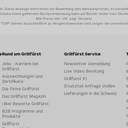
ab. Diese Anzeige dient Ihnen zur Bewertung des Verkaufspreises, es handelt 
n Deutschland geltenden Buchpreisbindung kann auf Bücher leider kein Skon
Alle Preise inkl. USt. zzgl. Versand.
 "UVP" dienen ausschließlich zu Vergleichzwecken und zeigen die unverbind
e
Rund um Grillfürst
Grillfürst Service
Jobs - Karriere bei
Newsletter Anmeldung
Grillfürst
Live Video Beratung
W
Auszeichnungen und
Grillfürst KI
E
Zertifikate
Ersatzteil Anfrage stellen
W
Die Firma Grillfürst
Lieferungen in die Schweiz
B
Das Grillfürst Magazin
B
i like! Bewerte Grillfürst
N
B2B Programme und
G
Produkte
Grillfürst