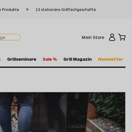
e Produkte
13 stationäre Grillfachgeschäfte
Mein Store
k
Grillseminare
Sale %
Grill Magazin
Newsletter