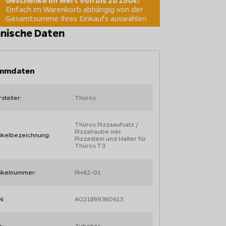
Einfach im Warenkorb abhängig von der
Gesamtsumme Ihres Einkaufs auswählen.
nische Daten
mmdaten
steller:
Thüros
Thüros Pizzaaufsatz /
Pizzahaube inkl.
ikelbezeichnung:
Pizzastein und Halter für
Thüros T3
tikelnummer:
PH42-01
N:
4021899360613
p:
Zubehör