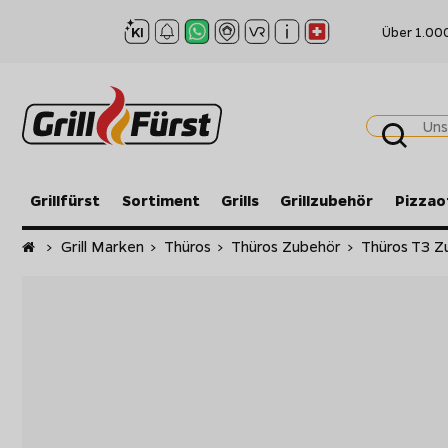
Über 1.00
Grillfürst
Sortiment
Grills
Grillzubehör
Pizzao
Startseite
>
Grill Marken
>
Thüros
>
Thüros Zubehör
>
Thüros T3 Z