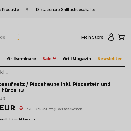
e Produkte
13 stationäre Grillfachgeschäfte
Mein Store
k
Grillseminare
Sale %
Grill Magazin
Newsletter
. ...
aaufsatz / Pizzahaube inkl. Pizzastein und
 Thüros T3
EUR
 EUR
inkl. 19 % USt,
zzgl. Versandkosten
kauft, LZ nicht bekannt