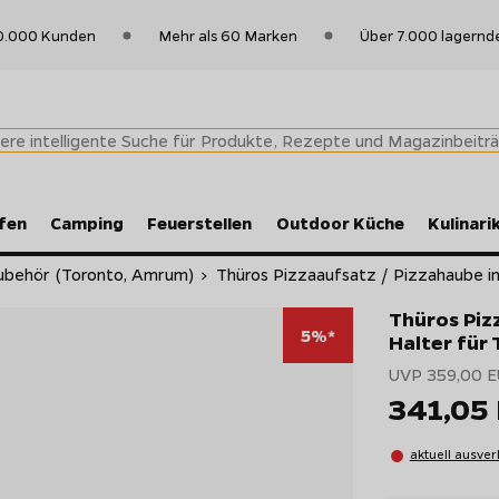
0.000 Kunden
Mehr als 60 Marken
Über 7.000 lagernd
fen
Camping
Feuerstellen
Outdoor Küche
Kulinari
ubehör (Toronto, Amrum)
>
Thüros Pizzaaufsatz / Pizzahaube inkl
Thüros Pizz
5%*
Halter für
UVP 359,00 
341,05
aktuell ausver