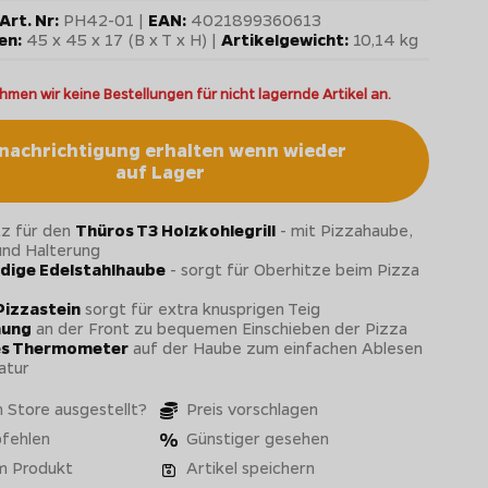
Art. Nr:
PH42-01 |
EAN:
4021899360613
en:
45 x 45 x 17 (B x T x H) |
Artikelgewicht:
10,14 kg
hmen wir keine Bestellungen für nicht lagernde Artikel an.
nachrichtigung erhalten wenn wieder
auf Lager
tz für den
Thüros T3 Holzkohlegrill
- mit Pizzahaube,
und Halterung
dige Edelstahlhaube
- sorgt für Oberhitze beim Pizza
izzastein
sorgt für extra knusprigen Teig
nung
an der Front zu bequemen Einschieben der Pizza
tes Thermometer
auf der Haube zum einfachen Ablesen
atur
 Store ausgestellt?
Preis vorschlagen
fehlen
Günstiger gesehen
m Produkt
Artikel speichern