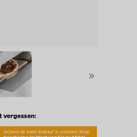
»
t vergessen:
Sichere dir beim Einkauf in unserem Shop
Geschenke im Wert von bis zu 150€!