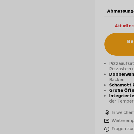
Abmessung
Aktuell ne
Be
Pizzaaufsa
Pizzastein 
Doppelwan
Backen
Schamott P
Große Öff
Integrier
der Temper
In welchem
Weiteremp
Fragen zu