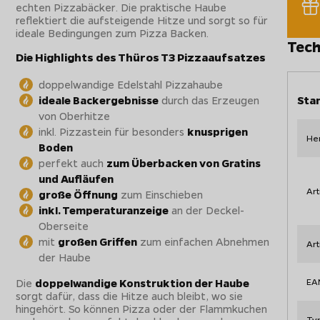
echten Pizzabäcker. Die praktische Haube
reflektiert die aufsteigende Hitze und sorgt so für
ideale Bedingungen zum Pizza Backen.
Tech
Die Highlights des Thüros T3 Pizzaaufsatzes
doppelwandige Edelstahl Pizzahaube
ideale Backergebnisse
durch das Erzeugen
Sta
von Oberhitze
inkl. Pizzastein für besonders
knusprigen
Her
Boden
perfekt auch
zum Überbacken von Gratins
und Aufläufen
Art
große Öffnung
zum Einschieben
inkl. Temperaturanzeige
an der Deckel-
Oberseite
mit
großen Griffen
zum einfachen Abnehmen
Ar
der Haube
Die
doppelwandige Konstruktion der Haube
EA
sorgt dafür, dass die Hitze auch bleibt, wo sie
hingehört. So können Pizza oder der Flammkuchen
Ty