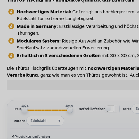
Hochwertiges Material:
Gefertigt aus hochlegiertem,
Edelstahl für extreme Langlebigkeit.
Made in Germany:
Erstklassige Verarbeitung und höchst
Thüringen.
Modulares System:
Riesige Auswahl an Zubehör wie W
Spießaufsatz zur individuellen Erweiterung.
Erhältlich in 3 verschiedenen Größen
mit 30 x 30 cm, 3
Die Thüros Tischgrills überzeugen mit
hochwertigen Material
Verarbeitung
, ganz wie man es von Thüros gewohnt ist. Auch 
natürlich ein
umfangreiches Zubehörsortiment zur Verfü
Hauben, Spießaufsätze und Drehspieße der großen Säulengrills 
Modelle nutzen.
Die Thüros Tischgrill-Modelle im Überblick
132 €
304 €
E
sofort lieferbar
Preis
Farbe
Thüros bietet für jeden Bedarf das passende Tischmodell:
Edelstahl
Material
Thüros T1 - Der Klassiker:
Mit einer Grillfläche von 3
4
Produkte gefunden
Modell. Er ist perfekt für 2-4 Personen geeignet und läs