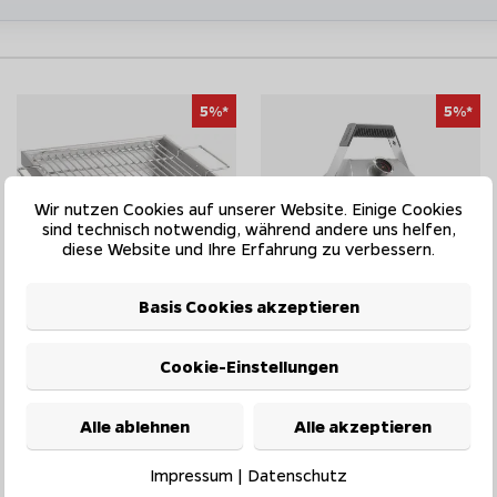
zt er den Platz optimal aus.
 sein darf, bietet der T2 mit
i alle Vorteile des T1 bei, bietet
 zu bekommen.
5%*
5%*
 den klassischen Tischgrills. Mit
ast die Kapazität eines
te Bauweise voll mobil. Ideal für
Wir nutzen Cookies auf unserer Website. Einige Cookies
sind technisch notwendig, während andere uns helfen,
diese Website und Ihre Erfahrung zu verbessern.
Basis Cookies akzeptieren
Cookie-Einstellungen
Thüros T3 Holzkohle Tischgrill
Thüros T1 ToGo Holzkohle
Edelstahl 42x42 cm
Tischgrill Edelstahl mit BBQ
Haube 30x30 cm
Alle ablehnen
Alle akzeptieren
UVP 229,00 EUR
UVP 319,00 EUR
217,55 EUR
303,05 EUR
Impressum
|
Datenschutz