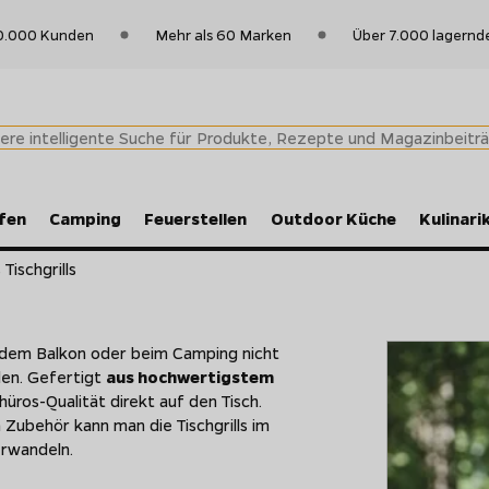
0.000 Kunden
Mehr als 60 Marken
Über 7.000 lagernd
fen
Camping
Feuerstellen
Outdoor Küche
Kulinari
Tischgrills
auf dem Balkon oder beim Camping nicht
len. Gefertigt
aus hochwertigstem
üros-Qualität direkt auf den Tisch.
ubehör kann man die Tischgrills im
erwandeln.