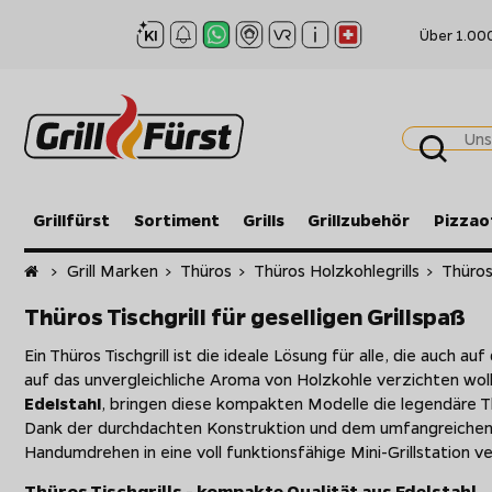
Über 1.00
Grillfürst
Sortiment
Grills
Grillzubehör
Pizzao
Startseite
>
Grill Marken
>
Thüros
>
Thüros Holzkohlegrills
>
Thüros 
Thüros Tischgrill für geselligen Grillspaß
Ein Thüros Tischgrill ist die ideale Lösung für alle, die auch 
auf das unvergleichliche Aroma von Holzkohle verzichten wol
Edelstahl
, bringen diese kompakten Modelle die legendäre Th
Dank der durchdachten Konstruktion und dem umfangreichen Z
Handumdrehen in eine voll funktionsfähige Mini-Grillstation v
Thüros Tischgrills - kompakte Qualität aus Edelstahl