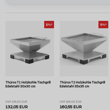
mühelos transportieren. Dank der quadratischen Form nut
Thüros T2 - Mehr Platz für Grillgut:
Wenn es etwas mehr
35x35 cm eine deutlich größere Grillfläche. Er behält dabe
aber genug Kapazität, um auch eine kleine Gruppe satt
5%*
5%*
Thüros T3 - Die XL-Variante:
Der T3 ist der größte unter
einer großzügigen Grillfläche von 42 x 42 cm bietet er f
ausgewachsenen Standgrills, bleibt aber durch die kompak
größere Familien oder gesellige Abende mit Freunden.
Thüros T1 Holzkohle Tischgrill
Thüros T2 Holzkohle Tischgrill
Edelstahl 30x30 cm
Edelstahl 35x35 cm
UVP 139,00 EUR
UVP 169,00 EUR
132,05 EUR
160,55 EUR