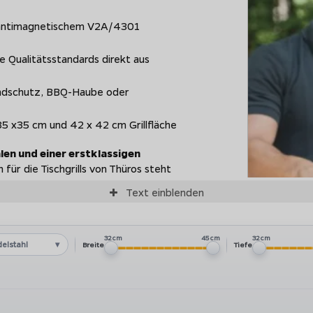
 antimagnetischem V2A/4301
e Qualitätsstandards direkt aus
indschutz, BBQ-Haube oder
5 x35 cm und 42 x 42 cm Grillfläche
en und einer erstklassigen
für die Tischgrills von Thüros steht
gung
, denn Windansteckbleche, BBQ-
Text
einblenden
lassen sich auch für die Tischgrill-
32 cm
45 cm
32 cm
delstahl
Breite
Tiefe
0x30 cm ist der T1 das kompakteste
st sich durch sein geringes Gewicht