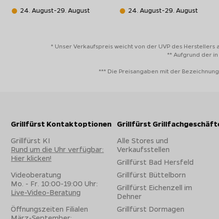
24. August-29. August
24. August-29. August
* Unser Verkaufspreis weicht von der UVP des Herstellers 
** Aufgrund der i
*** Die Preisangaben mit der Bezeichnung
Grillfürst Kontaktoptionen
Grillfürst Grillfachgeschäft
Grillfürst KI
Alle Stores und
Rund um die Uhr verfügbar:
Verkaufsstellen
Hier klicken!
Grillfürst Bad Hersfeld
Videoberatung
Grillfürst Büttelborn
Mo. - Fr. 10:00-19:00 Uhr:
Grillfürst Eichenzell im
Live-Video-Beratung
Dehner
Öffnungszeiten Filialen
Grillfürst Dormagen
März-September: