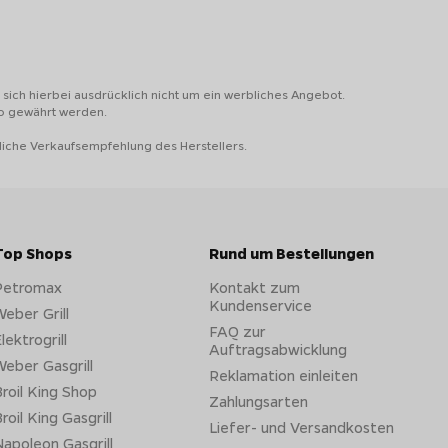
sich hierbei ausdrücklich nicht um ein werbliches Angebot.
to gewährt werden.
liche Verkaufsempfehlung des Herstellers.
Top Shops
Rund um Bestellungen
Petromax
Kontakt zum
Kundenservice
eber Grill
FAQ zur
lektrogrill
Auftragsabwicklung
eber Gasgrill
Reklamation einleiten
roil King Shop
Zahlungsarten
roil King Gasgrill
Liefer- und Versandkosten
apoleon Gasgrill