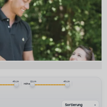
45 cm
22 cm
45 cm
Höhe