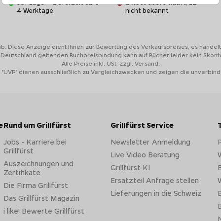
auf Lager - Lieferzeit ca. 1-
aktuell ausverkauft, LZ
4 Werktage
nicht bekannt
ab. Diese Anzeige dient Ihnen zur Bewertung des Verkaufspreises, es handelt 
n Deutschland geltenden Buchpreisbindung kann auf Bücher leider kein Skon
Alle Preise inkl. USt. zzgl. Versand.
 "UVP" dienen ausschließlich zu Vergleichzwecken und zeigen die unverbind
e
Rund um Grillfürst
Grillfürst Service
Jobs - Karriere bei
Newsletter Anmeldung
Grillfürst
Live Video Beratung
W
Auszeichnungen und
Grillfürst KI
E
Zertifikate
Ersatzteil Anfrage stellen
W
Die Firma Grillfürst
Lieferungen in die Schweiz
B
Das Grillfürst Magazin
B
i like! Bewerte Grillfürst
N