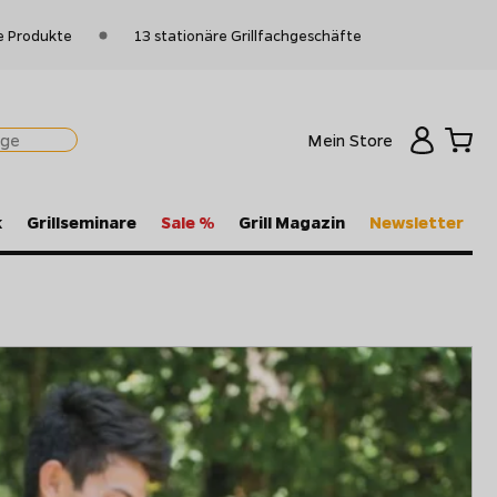
e Produkte
13 stationäre Grillfachgeschäfte
Mein Store
k
Grillseminare
Sale %
Grill Magazin
Newsletter