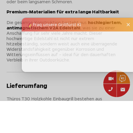
oder beim langsamen Schmoren.
Premium-Materialien für extra lange Haltbarkeit
Die gesamte Konstruktion besteht aus
hochlegiertem,
antimagnetischem V2A Edelstahl
, was sie zu einer
Anschaffung für sehr viele Jahre macht. Dieser
hochwertige Edelstahl ist nicht nur extrem
hitzebeständig, sondern weist auch eine überragende
Widerstandsfähigkeit gegenüber Korrosion und
Witterungseinflüssen auf – ideal für den dauerhaften
Verbleib in ihrer Outdoorküche.
Lieferumfang
Thüros T30 Holzkohle Einbaugrill bestehen aus
Thüros T3 Holzkohlegrill
Thüros T3 Schwenkhaube mit integriertem
Thermometer, Rostauflage und Warmhalterost
Edelstahl Kohleschale
Edelstahl Wasserschale