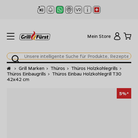
Mein Store
Startseite
>
Grill Marken
>
Thüros
>
Thüros Holzkohlegrills
>
Thüros Einbaugrills
>
Thüros Einbau Holzkohlegrill T30
42x42 cm
5%*