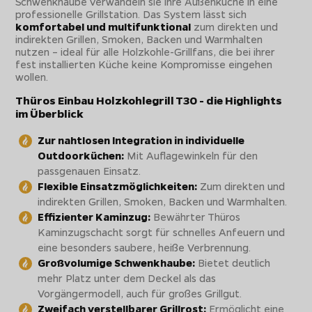
Schwenkhaube verwandeln sie ihre Außenküche in eine
professionelle Grillstation. Das System lässt sich
komfortabel und multifunktional
zum direkten und
indirekten Grillen, Smoken, Backen und Warmhalten
nutzen – ideal für alle Holzkohle-Grillfans, die bei ihrer
fest installierten Küche keine Kompromisse eingehen
wollen.
Thüros Einbau Holzkohlegrill T30 - die Highlights
im Überblick
Zur nahtlosen Integration in individuelle
Outdoorküchen:
Mit Auflagewinkeln für den
passgenauen Einsatz.
Flexible Einsatzmöglichkeiten:
Zum direkten und
indirekten Grillen, Smoken, Backen und Warmhalten.
Effizienter Kaminzug:
Bewährter Thüros
Kaminzugschacht sorgt für schnelles Anfeuern und
eine besonders saubere, heiße Verbrennung.
Großvolumige Schwenkhaube:
Bietet deutlich
mehr Platz unter dem Deckel als das
Vorgängermodell, auch für großes Grillgut.
Zweifach verstellbarer Grillrost:
Ermöglicht eine