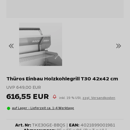
«
»
Thüros Einbau Holzkohlegrill T30 42x42 cm
UVP 649,00 EUR
616,55 EUR
inkl. 19 % USt,
zzgl. Versandkosten
auf Lager - Lieferzeit ca. 1-4 Werktage
Art. Nr:
TKE30GE-BBQS |
EAN:
4021899001981
Abmessungen:
95 x 55 x 86 (B x T x H) |