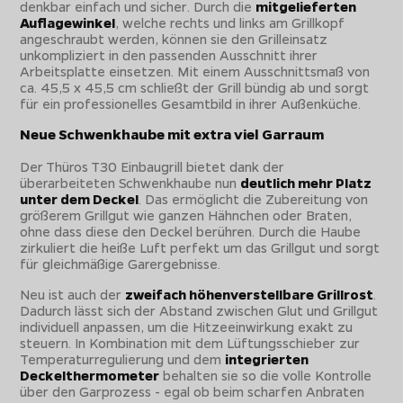
denkbar einfach und sicher. Durch die
mitgelieferten
Auflagewinkel
, welche rechts und links am Grillkopf
angeschraubt werden, können sie den Grilleinsatz
unkompliziert in den passenden Ausschnitt ihrer
Arbeitsplatte einsetzen. Mit einem Ausschnittsmaß von
ca. 45,5 x 45,5 cm schließt der Grill bündig ab und sorgt
für ein professionelles Gesamtbild in ihrer Außenküche.
Neue Schwenkhaube mit extra viel Garraum
Der Thüros T30 Einbaugrill bietet dank der
überarbeiteten Schwenkhaube nun
deutlich mehr Platz
unter dem Deckel
. Das ermöglicht die Zubereitung von
größerem Grillgut wie ganzen Hähnchen oder Braten,
ohne dass diese den Deckel berühren. Durch die Haube
zirkuliert die heiße Luft perfekt um das Grillgut und sorgt
für gleichmäßige Garergebnisse.
Neu ist auch der
zweifach höhenverstellbare Grillrost
.
Dadurch lässt sich der Abstand zwischen Glut und Grillgut
individuell anpassen, um die Hitzeeinwirkung exakt zu
steuern. In Kombination mit dem Lüftungsschieber zur
Temperaturregulierung und dem
integrierten
Deckelthermometer
behalten sie so die volle Kontrolle
über den Garprozess - egal ob beim scharfen Anbraten