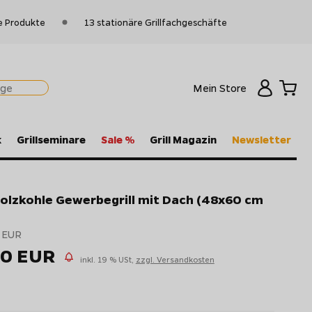
e Produkte
13 stationäre Grillfachgeschäfte
Mein Store
k
Grillseminare
Sale %
Grill Magazin
Newsletter
 Holzkohle Gewerbegrill mit Dach (48x60 cm
 EUR
50 EUR
inkl. 19 % USt,
zzgl. Versandkosten