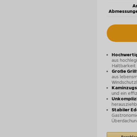
Ar
Abmessunge
Hochwertig
aus hochleg
Haltbarkeit
Große Grill
aus lebensm
Windschutz
Kaminzugs
und ein eff
Unkomplizi
herauszieh
Stabiler E
Gastronomi
Überdachun