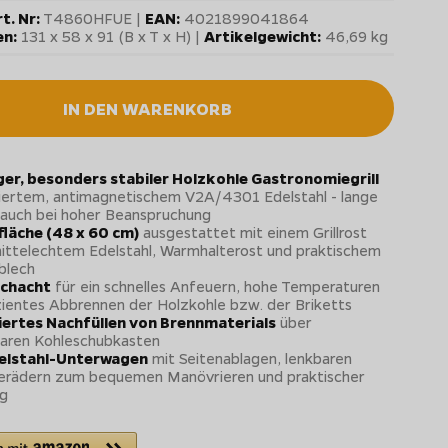
t. Nr:
T4860HFUE |
EAN:
4021899041864
n:
131 x 58 x 91 (B x T x H) |
Artikelgewicht:
46,69 kg
IN DEN WARENKORB
er, besonders stabiler Holzkohle Gastronomiegrill
iertem, antimagnetischem V2A/4301 Edelstahl - lange
 auch bei hoher Beanspruchung
fläche (48 x 60 cm)
ausgestattet mit einem Grillrost
ittelechtem Edelstahl, Warmhalterost und praktischem
blech
chacht
für ein schnelles Anfeuern, hohe Temperaturen
izientes Abbrennen der Holzkohle bzw. der Briketts
ertes Nachfüllen von Brennmaterials
über
baren Kohleschubkasten
delstahl-Unterwagen
mit Seitenablagen, lenkbaren
erädern zum bequemen Manövrieren und praktischer
g