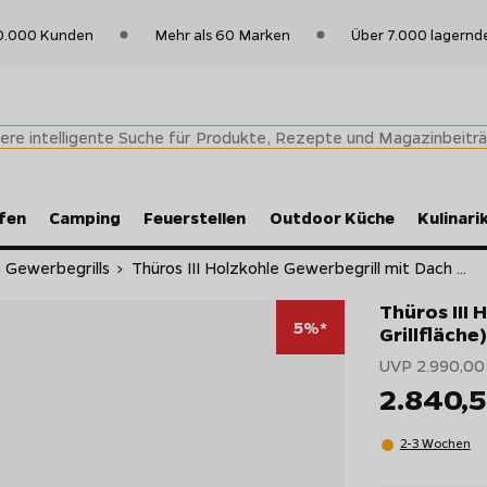
0.000 Kunden
Mehr als 60 Marken
Über 7.000 lagernd
fen
Camping
Feuerstellen
Outdoor Küche
Kulinari
 Gewerbegrills
>
Thüros III Holzkohle Gewerbegrill mit Dach ...
Thüros III
5%*
Grillfläche)
UVP 2.990,00
2.840,
2-3 Wochen