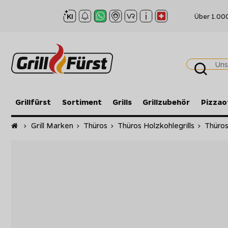
Über 1.00
Grillfürst
Sortiment
Grills
Grillzubehör
Pizzao
Startseite
>
Grill Marken
>
Thüros
>
Thüros Holzkohlegrills
>
Thüros