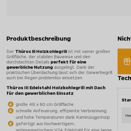
Produktbeschreibung
Nich
Der
Thüros III Holzkohlegrill
ist mit seiner großen
Grillfläche, der stabilen Bauweise und den
durchdachten Details
perfekt für eine
gewerbliche Nutzung
ausgelegt. Dank der
praktischen Überdachung lässt sich der Gewerbegrill
Tech
auch bei Regen problemlos einsetzen.
Thüros III Edelstahl Holzkohlegrill mit Dach
für den gewerblichen Einsatz
Sta
große 48 x 60 cm Grillfläche
schnelle Anfeuerung, effiziente Verbrennung
Her
und hohe Temperaturen dank Kaminzugprinzip
gefertigt aus hochwertigem,
antimagnetischem V2A Edelstahl für eine lange